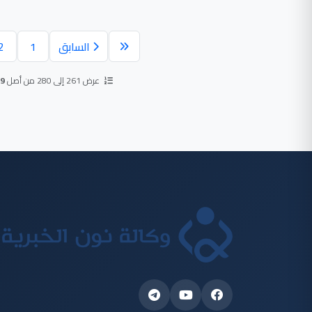
السابق
1
2
عرض 261 إلى 280 من أصل
9