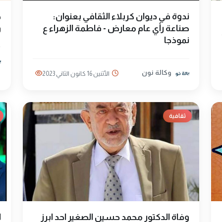
ندوة في ديوان كربلاء الثقافي بعنوان:
ص
صناعة رأي عام معارض - فاطمة الزهراء ع
و
نموذجا
وكالة نون
الأثنين 16 كانون الثاني 2023
ثقافية
وفاة الدكتور محمد حسين الصغير احد ابرز
ا