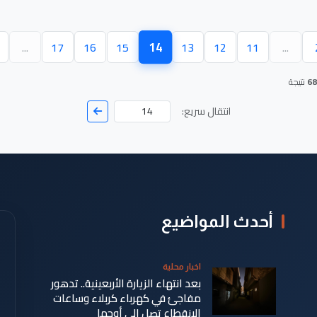
14
...
17
16
15
13
12
11
...
(الصفحة الحالية)
68
نتيجة
انتقال سريع:
أحدث المواضيع
اخبار محلية
بعد انتهاء الزيارة الأربعينية.. تدهور
مفاجئ في كهرباء كربلاء وساعات
الانقطاع تصل إلى أوجها