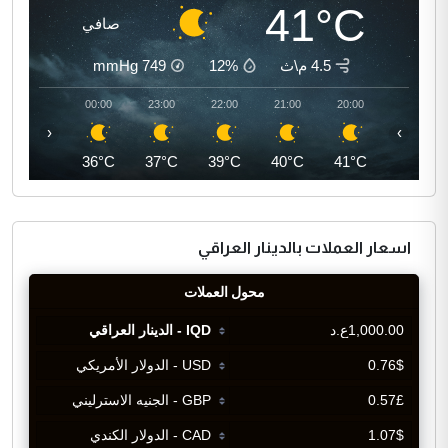
41°C
صافي
4.5 م\ث
12%
749
mmHg
01:00
00:00
23:00
22:00
21:00
20:00
‹
›
36°C
36°C
37°C
39°C
40°C
41°C
اسعار العملات بالدينار العراقي