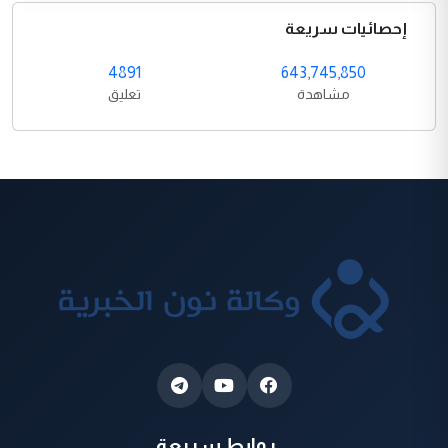
إحصائيات سريعة
4891
643,745,850
مشاهدة
تعليق
روابط سريعة