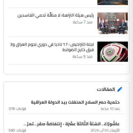
رئيس هيئة النزاهة: لا مظلَّة تحمي الفاسدين
منذ 7 ساعة
لجنة التراخيص : 17 ناديا في دوري نجوم العراق و3
فرق خارج الضوابط
منذ 9 ساعة
المقالات
حتمية حصر السلاح المنفلت بيد الدولة العراقية
منذ 10 ساعة
قراءات :
378
عاشُورْاءُ.. السّنَةُ الثّالثةَ عشَرَة - إِنتفاضةُ صفَر…تمرّ...
الأربعاء 05 آب 2026
قراءات :
560