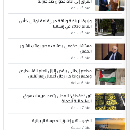
العراق إلى أداة عدوان ضد جيرانه
مضجعيك يابن الزنا (نص كامل)
منذ 5 ساعة
4
سردار
وزيرة الرياضة واثقة من إقامة نهائي كأس
العالم 2030 في إسبانيا
التعليق : واحد من عصابة علي ماما يسقط
منذ 5 ساعة
جنسية الرافد الثالث للعراق ومن اصول عريقة
ابا فرات ...
مستشار حكومي يكشف مصير رواتب الشهر
الجواهري يرد على صدام حسين سل
الموضوع :
المقبل
مضجعيك يابن الزنا (نص كامل)
منذ 5 ساعة
مطعم إيطالي يرفض إنزال العلم الفلسطيني
5
حيدر عاشور
ويخسر روادا من رجال أعمال إسرائيليين
التعليق : تحياتي لك استاذ حامدتركان. كلام
منذ 6 ساعة
دقيق ومسؤول؛ فالاستثمار الحقيقي للإنسان
تين "طقطق" المحلي يتصدر مبيعات سوق
وثروات البلد يعتمد على الكفاءة ...
السليمانية للجملة
بين الإهمال واغتصاب الأرض.. بلاد
الموضوع :
منذ 7 ساعة
الرافدين تعاني الجفاف والتصحر!!
الكويت تقرر إغلاق المدرسة الإيرانية
منذ 7 ساعة