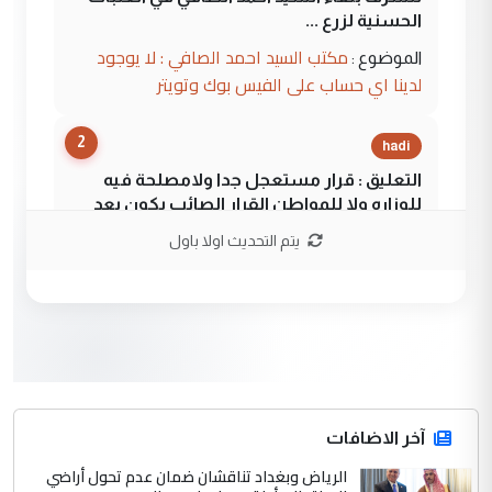
الحسنية لزرع ...
مكتب السيد احمد الصافي : لا يوجود
الموضوع :
لدينا اي حساب على الفيس بوك وتويتر
2
hadi
التعليق : قرار مستعجل جدا ولامصلحة فيه
للوزاره ولا للمواطن القرار الصائب يكون بعد
الاستماع للمدير ومغرفة ...
يتم التحديث اولا باول
وزير الصحة يعفي مدير مستشفى الكرخ
الموضوع :
العام في بغداد
3
سردار
التعليق : واحد من عصابة علي ماما يسقط
جنسية الرافد الثالث للعراق ومن اصول عريقة
ابا فرات ...
آخر الاضافات
الجواهري يرد على صدام حسين سل
الرياض وبغداد تناقشان ضمان عدم تحول أراضي
الموضوع :