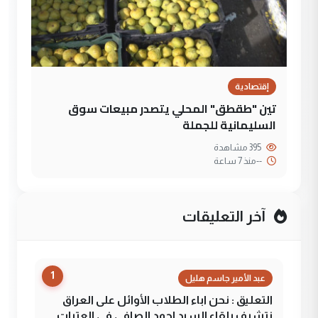
إقتصادية
تين "طقطق" المحلي يتصدر مبيعات سوق
السليمانية للجملة
395 مشاهدة
--
منذ 7 ساعة
آخر التعليقات
1
عبد الأمير جاسم هليل
التعليق : نحن اباء الطلاب الأوائل على العراق
نتشرف بلقاء السيد احمد الصافي في العتبات