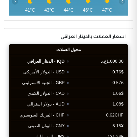
‹
›
40°C
41°C
43°C
44°C
46°C
47°C
اسعار العملات بالدينار العراقي