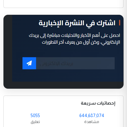
إحصائيات سريعة
5055
644,687,074
مشاهدة
تعليق