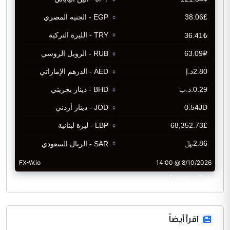
CurrencyRate
اقرأ أيضاً