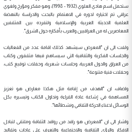
ستحمل اسم هادي العلوي (1932 - 1998)، وهو مفكر ومؤرخ ولغوي
عراقي تم اختياره لدوره في الاهتمام بالبحث والدراسة بالنهضة
العلمية الحديثة العربية والإسلامية ولتفرده بين المثقفين
المعاصرين له من العراقيين والعرب بأفكاره حول الشرق".
ولفت الى ان "المعرض سيشهد كذلك اقامة عدد من الفعاليات
والجلسات الفكرية والثقافية التي سيساهم فيها مثقفون وكتاب
من العراق والدول العربية، وجلسات شعرية، وحفلات توقيع كتب،
وحفلات فنية متنوعة".
واضاف، ان "الهدف من إقامة مثل هكذا معارض هو تعزيز
المساهمة في إشاعة عادة القراءة وتداول الكتاب وتيسيره بكل
الوسائل لاغناء الحركة الثقافي ونشطائها".
واشار الى ان "المعرض هو رافد من روافد الثقافة وملتقى لتبادل
الافكار والرؤى الثقافية والاجتماعية والتعرف على عادات وتقاليد