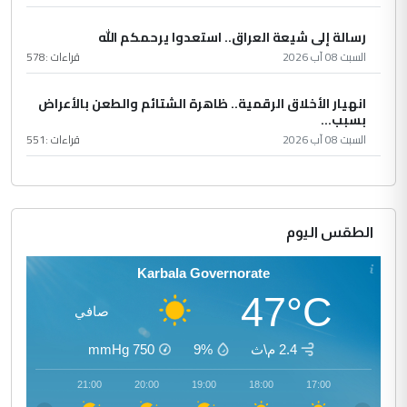
رسالة إلى شيعة العراق.. استعدوا يرحمكم الله
السبت 08 آب 2026
قراءات :
578
انهيار الأخلاق الرقمية.. ظاهرة الشتائم والطعن بالأعراض
بسبب...
السبت 08 آب 2026
قراءات :
551
الطقس اليوم
Karbala Governorate
47°C
صافي
2.4 م\ث
9%
750
mmHg
22:00
21:00
20:00
19:00
18:00
17:00