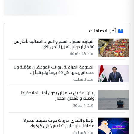
كربلاء :اصدار اربع مسرحيات للشاعر رضا
الموضوع :
الخفاجي
4
آخر الاضافات
صلاح مهدي حسن
التجارة: استيراد السلع والمواد الغذائية بأكثر من
التعليق : صلاح مهدي حسن ...
90 مليار دولار لتعزيز الأمن الغ...
هيئة الحج تصدر قرارا يخص "لم الشمل"
الموضوع :
منذ 45 دقيقة
وتعديل استمارة قرعة الحج
الحكومة العراقية : رواتب الموظفين مؤمّنة ولا
صحة لتوزيعها كل 40 يوماً ولم نلجأ إ...
5
صلاح مهدي حسن
منذ 3 ساعة
التعليق : صلاح مهدي حسن ...
إيران: مضيق هرمز لن يكون آمنا للملاحة إذا
هيئة الحج تصدر قرارا يخص "لم الشمل"
الموضوع :
واصلت واشنطن الحصار
وتعديل استمارة قرعة الحج
منذ 4 ساعة
الإعلام الأمني: ضربات جوية دقيقة تدمر 8
مضافات لإرهابي "داعش" في كركوك
منذ 5 ساعة