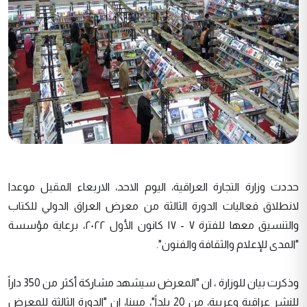
حددت وزارة التجارة العراقية، اليوم الاحد، الاربعاء المقبل موعدا
لانطلاق فعاليات الدورة الثالثة من معرض العراق الدولي للكتاب
والتنسيق معها للفترة ٧ - ١٧ كانون الأول ٢٠٢٢، برعاية مؤسسة
"المدى للإعلام والثقافة والفنون".
وذكرت بيان للوزارة ، ان "المعرض سيشهد مشاركة أكثر من 350 داراً
للنشر عراقية وعربية، من 20 بلداً"، مبينا، ان "الدورة الثالثة للمعرض