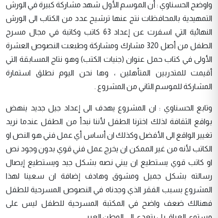
واوضح الحسناوي : أن الموسم الأول شهد مشاركة كبيرة في الورش
التمهيدية بالمحافظات نتج عنها ترشيح عدد من الكتاب الى الورش
النهائية التي اسفرت عن إعداد 63 كاتب وكاتبة في مجال مسرح
الطفل من أصل 320 مشارك ومشاركة وطبعت النصوص العشرة
الأولى في كتاب حمل عنوان (جنيات الكتب) وهو نتاج المسابقة التي
أقيمت للمتدربين المتأهلين ، وها نحن اليوم نطلق استمارة
المشاركة للموسم الثاني من المشروع .
وتابع الحسناوي : ان المشروع يهدف الى إعداد جيل جديد ينهض
بواقع الثقافة لذلك اخترنا الطفل لأننا نبدأ من الطفل عندما نريد
تغيير الواقع الى الأفضل وكذلك ان أساس أي عمل فني هو النص او
الكاتب لأنه من غير الممكن ان يخرج عمل فني قوي بدون وجود نص
او كاتب قوي يستطيع ان يبني نصه بشكل جيد ويستطيع إيصال
رسالته بشكل جميل ومشوق وهادف إضافة ان سعينا لهذا
المشروع بسبب الفقر الذي وجدناه في النصوص المسرحية للطفل
فهنالك ضعف واضح في المكتبة المسرحية للطفل ليس على
مستوى العراق بل يتعدى الى الوطن العربي .