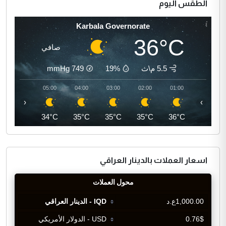
الطقس اليوم
Karbala Governorate
36°C
صافي
5.5 م\ث
19%
749
mmHg
06:00
05:00
04:00
03:00
02:00
01:00
‹
›
34°C
34°C
35°C
35°C
35°C
36°C
اسعار العملات بالدينار العراقي