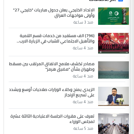
ابا فرات ...
الاتحاد الخليجي يعلن جدول مباريات "خليجي 27"
وأولى مواجهات العراق
الجواهري يرد على صدام حسين سل
الموضوع :
مضجعيك يابن الزنا (نص كامل)
منذ 3 ساعة
(796) الف مستفيد من خدمات قسم التنمية
4
والتأهيل الاجتماعي للشباب في الزيارة الارب...
سردار
منذ 4 ساعة
التعليق : واحد من عصابة علي ماما يسقط
جنسية الرافد الثالث للعراق ومن اصول عريقة
مصادر تكشف ملامح الاتفاق المرتقب بين مسقط
ابا فرات ...
وطهران بشأن "مضيق هرمز"
الجواهري يرد على صدام حسين سل
الموضوع :
منذ 4 ساعة
مضجعيك يابن الزنا (نص كامل)
الزيدي يمنح وكلاء الوزارات صلاحيات أوسع ويشدد
على تسريع الإنجاز
5
حيدر عاشور
منذ 4 ساعة
التعليق : تحياتي لك استاذ حامدتركان. كلام
دقيق ومسؤول؛ فالاستثمار الحقيقي للإنسان
تعرف على مقررات الجلسة الاعتيادية الثالثة عشرة
وثروات البلد يعتمد على الكفاءة ...
لمجلس الوزراء
بين الإهمال واغتصاب الأرض.. بلاد
منذ 5 ساعة
الموضوع :