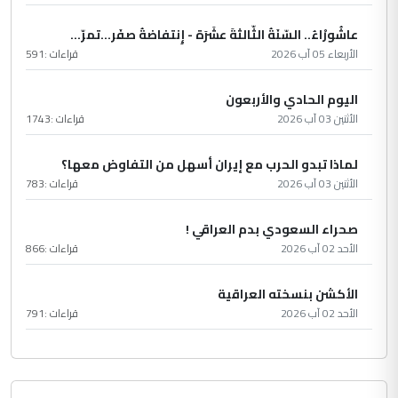
عاشُورْاءُ.. السّنَةُ الثّالثةَ عشَرَة - إِنتفاضةُ صفَر…تمرّ...
الأربعاء 05 آب 2026
قراءات :
591
اليوم الحادي والأربعون
الأثنين 03 آب 2026
قراءات :
1743
لماذا تبدو الحرب مع إيران أسهل من التفاوض معها؟
الأثنين 03 آب 2026
قراءات :
783
صحراء السعودي بدم العراقي !
الأحد 02 آب 2026
قراءات :
866
الأكشن بنسخته العراقية
الأحد 02 آب 2026
قراءات :
791