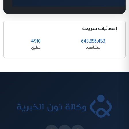
إحصائيات سريعة
4910
643,856,453
مشاهدة
تعليق