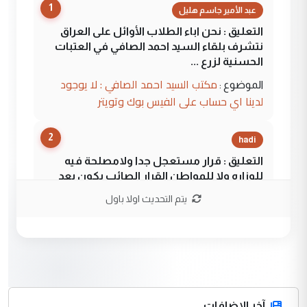
1
عبد الأمير جاسم هليل
التعليق : نحن اباء الطلاب الأوائل على العراق
نتشرف بلقاء السيد احمد الصافي في العتبات
الحسنية لزرع ...
مكتب السيد احمد الصافي : لا يوجود
الموضوع :
لدينا اي حساب على الفيس بوك وتويتر
2
hadi
التعليق : قرار مستعجل جدا ولامصلحة فيه
للوزاره ولا للمواطن القرار الصائب يكون بعد
الاستماع للمدير ومغرفة ...
يتم التحديث اولا باول
وزير الصحة يعفي مدير مستشفى الكرخ
الموضوع :
العام في بغداد
3
سردار
التعليق : واحد من عصابة علي ماما يسقط
آخر الاضافات
جنسية الرافد الثالث للعراق ومن اصول عريقة