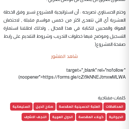
وختم الحسناوي تصريحه : أن استراتيجية المشروع تسير وفق الخطة
العشرية أي التي تتعدى اكثر من خمس مواسم مقبلة , لاحتضان
الهواة والمحبين للكتابة في هذا المجال , ولذلك اطلقنا استمارة
التسجيل وموضح فيها خطوات التدريب وشروط التقديم على رابط
صفحة المشروع(
شاهد المنشور
" target="_blank" rel="nofollow
noopener">https://forms.gle/cZi9kNNEJtmxwMLWA)
كلمات مفتاحية
المحافظات
العتبة الحسينية المقدسة
صلاح الدين
السليمانية
الديوانية
كربلاء المقدسة
الدول العربية
النجف الاشرف