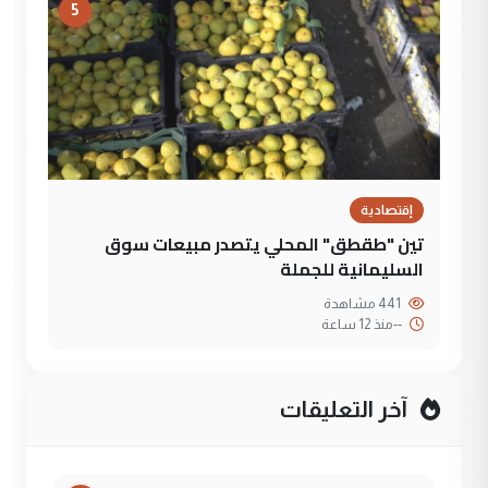
5
إقتصادية
تين "طقطق" المحلي يتصدر مبيعات سوق
السليمانية للجملة
441 مشاهدة
--
منذ 12 ساعة
آخر التعليقات