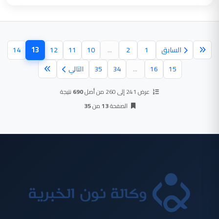
13
السابق
1
2
...
10
11
12
14
(الصفحة الح
15
16
...
34
35
التالي
عرض 241 إلى 260 من أصل
690
نتيجة
الصفحة
13
من
35