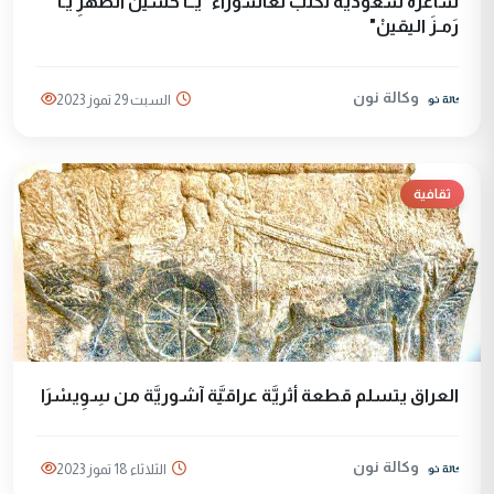
شاعرة سعودية تكتب لعاشوراء "يــا حُسَينَ الطُهْرِ يـا
رَمـزَ اليقينْ"
وكالة نون
السبت 29 تموز 2023
ثقافية
العراق يتسلم قطعة أثريَّة عراقيَّة آشوريَّة من سِوِيسْرَا
وكالة نون
الثلاثاء 18 تموز 2023