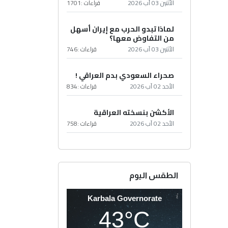
الأثنين 03 آب 2026
قراءات :
1701
لماذا تبدو الحرب مع إيران أسهل
من التفاوض معها؟
الأثنين 03 آب 2026
قراءات :
746
صحراء السعودي بدم العراقي !
الأحد 02 آب 2026
قراءات :
834
الأكشن بنسخته العراقية
الأحد 02 آب 2026
قراءات :
758
الطقس اليوم
Karbala Governorate
43°C