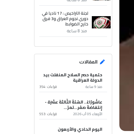
لجنة التراخيص : 17 ناديا في
دوري نجوم العراق و3 فرق
خارج الضوابط
منذ 8 ساعة
المقالات
حتمية حصر السلاح المنفلت بيد
الدولة العراقية
منذ 9 ساعة
قراءات :
354
عاشُورْاءُ.. السّنَةُ الثّالثةَ عشَرَة -
إِنتفاضةُ صفَر…تمرّ...
الأربعاء 05 آب 2026
قراءات :
553
اليوم الحادي والأربعون