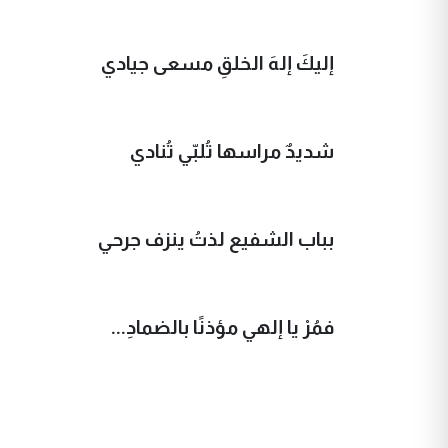
إليكَ إلهَ الخلقِ مسعى جيادي
شديدٌ مراسها تُلبّي تُنادي
بباب الشفيع لذتُ ينزف جرحي
فمُرْ يا إلهي مؤذنًا بالضمادِ...