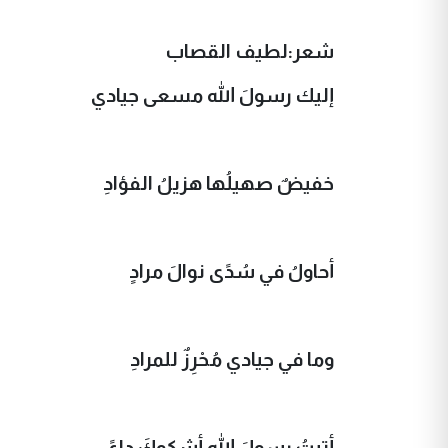
شعر:لطيف القصاب
إليك رسولَ الله مسعى جيادي
خفيضٌ صهيلُها هزيلُ الفؤادِ
أحاولُ في سُدًى نوالَ مرادٍ
وما في جيادي مُحْرِزٌ للمرادِ
أتيتُ رسولَ الله أشكوكَ داءً