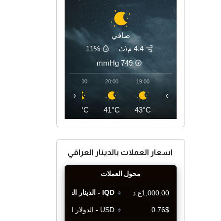
صافي
4.4 م\ث
11%
mmHg
749
23:00
22:00
21:00
20:00
19:00
‹
›
37°C
39°C
40°C
41°C
43°C
اسعار العملات بالدينار العراقي