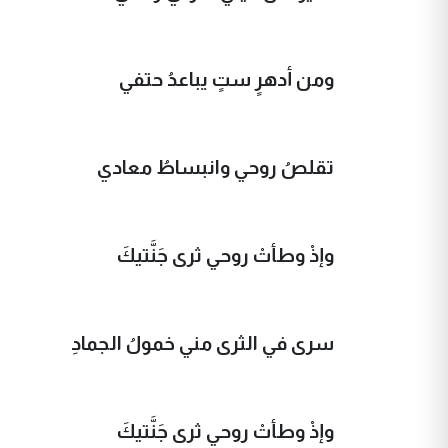
ومن أدهرٍ ستٍ يباعدُ حتفي
تقلصُ روحي وانبساطُ معادي
وإذْ وطأتْ روحي ثرى جَنَّتيكَ
سرى في الثرى مني خمولُ الجمادِ
وإذْ وطأتْ روحي ثرى جَنَّتيكَ