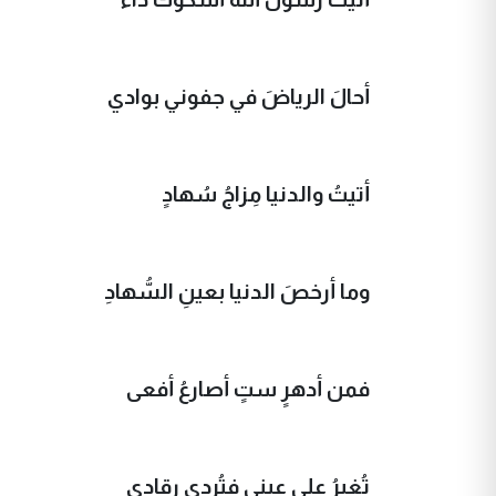
أحالَ الرياضَ في جفوني بوادي
أتيتُ والدنيا مِزاجُ سُهادٍ
وما أرخصَ الدنيا بعينِ السُّهادِ
فمن أدهرٍ ستٍ أصارعُ أفعى
تُغيرُ على عيني فتُردي رقادي