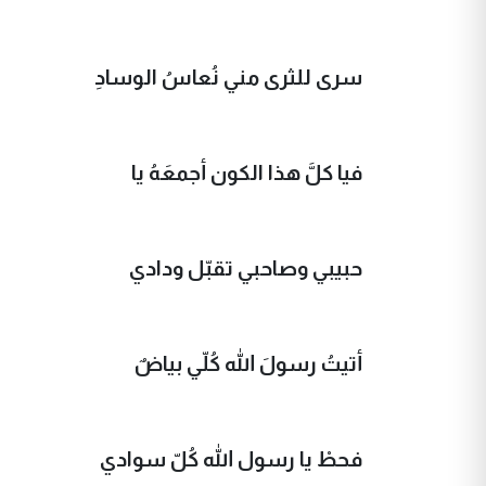
سرى للثرى مني نُعاسُ الوسادِ
فيا كلَّ هذا الكون أجمعَهُ يا
حبيبي وصاحبي تقبّل ودادي
أتيتُ رسولَ الله كُلّي بياضٌ
فحطْ يا رسول الله كُلّ سوادي