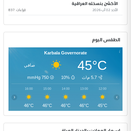
الأكشن بنسخته العراقية
الأحد 02 آب 2026
قراءات :
837
الطقس اليوم
Karbala Governorate
45°C
صافي
5.7 م\ث
10%
750
mmHg
17:00
16:00
15:00
14:00
13:00
12:00
‹
›
45°C
46°C
46°C
46°C
46°C
45°C
اسعار العملات بالدينار العراقي