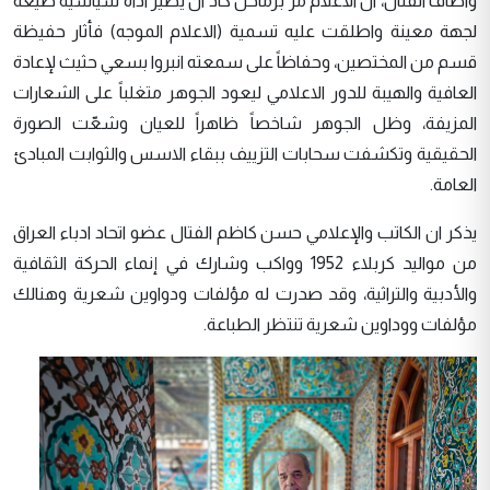
واضاف الفتال، ان الاعلام مر برماحل كاد ان يصير اداة سياسية طيّعه
لجهة معينة واطلقت عليه تسمية (الاعلام الموجه) فأثار حفيظة
قسم من المختصين، وحفاظاً على سمعته انبروا بسعي حثيث لإعادة
العافية والهيبة للدور الاعلامي ليعود الجوهر متغلباً على الشعارات
المزيفة، وظل الجوهر شاخصاً ظاهراً للعيان وشعّت الصورة
الحقيقية وتكشفت سحابات التزييف ببقاء الاسس والثوابت المبادئ
العامة.
يذكر ان الكاتب والإعلامي حسن كاظم الفتال عضو اتحاد ادباء العراق
من مواليد كربلاء 1952 وواكب وشارك في إنماء الحركة الثقافية
والأدبية والتراثية،
وقد صدرت له مؤلفات ودواوين شعرية
وهنالك
مؤلفات ووداوين شعرية تنتظر الطباعة.