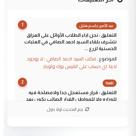
1
عبد الأمير جاسم هليل
التعليق : نحن اباء الطلاب الأوائل على العراق
نتشرف بلقاء السيد احمد الصافي في العتبات
الحسنية لزرع ...
مكتب السيد احمد الصافي : لا يوجود
الموضوع :
لدينا اي حساب على الفيس بوك وتويتر
2
hadi
التعليق : قرار مستعجل جدا ولامصلحة فيه
للوزاره ولا للمواطن القرار الصائب يكون بعد
الاستماع للمدير ومغرفة ...
يتم التحديث اولا باول
وزير الصحة يعفي مدير مستشفى الكرخ
الموضوع :
العام في بغداد