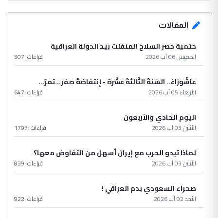
المقالات
حتمية حصر السلاح المنفلت بيد الدولة العراقية
الخميس 06 آب 2026
قراءات :
507
عاشُورْاءُ.. السّنَةُ الثّالثةَ عشَرَة - إِنتفاضةُ صفَر…تمرّ...
الأربعاء 05 آب 2026
قراءات :
647
اليوم الحادي والأربعون
الأثنين 03 آب 2026
قراءات :
1797
لماذا تبدو الحرب مع إيران أسهل من التفاوض معها؟
الأثنين 03 آب 2026
قراءات :
839
صحراء السعودي بدم العراقي !
الأحد 02 آب 2026
قراءات :
922