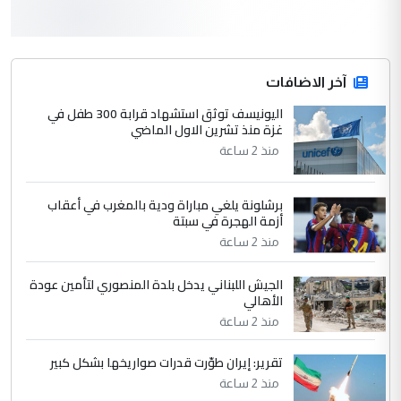
3
سردار
التعليق : واحد من عصابة علي ماما يسقط
جنسية الرافد الثالث للعراق ومن اصول عريقة
ابا فرات ...
آخر الاضافات
الجواهري يرد على صدام حسين سل
اليونيسف توثق استشهاد قرابة 300 طفل في
الموضوع :
غزة منذ تشرين الاول الماضي
مضجعيك يابن الزنا (نص كامل)
منذ 2 ساعة
4
سردار
برشلونة يلغي مباراة ودية بالمغرب في أعقاب
التعليق : واحد من عصابة علي ماما يسقط
أزمة الهجرة في سبتة
جنسية الرافد الثالث للعراق ومن اصول عريقة
منذ 2 ساعة
ابا فرات ...
الجواهري يرد على صدام حسين سل
الموضوع :
الجيش اللبناني يدخل بلدة المنصوري لتأمين عودة
مضجعيك يابن الزنا (نص كامل)
الأهالي
منذ 2 ساعة
5
حيدر عاشور
تقرير: إيران طوّرت قدرات صواريخها بشكل كبير
التعليق : تحياتي لك استاذ حامدتركان. كلام
منذ 2 ساعة
دقيق ومسؤول؛ فالاستثمار الحقيقي للإنسان