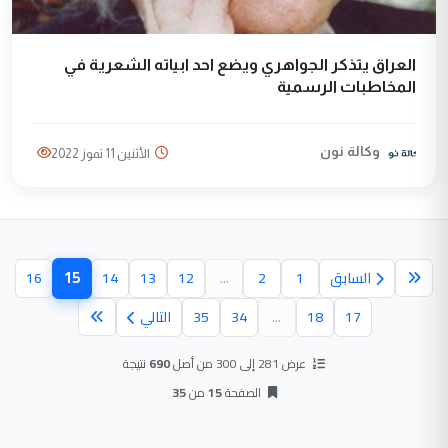
العراق يتذكر الجواهري ويضع احد ابياته الشعرية في
المخاطبات الرسمية
وكالة نون
الأثنين 11 تموز 2022
15
السابق
1
2
...
12
13
14
16
(الصفحة الح
17
18
...
34
35
التالي
عرض 281 إلى 300 من أصل
690
نتيجة
الصفحة
15
من
35