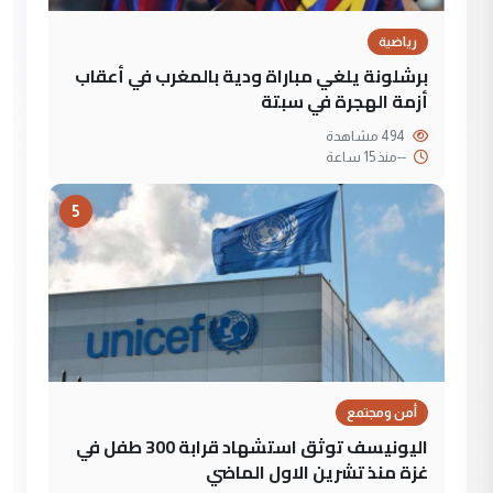
رياضية
برشلونة يلغي مباراة ودية بالمغرب في أعقاب
أزمة الهجرة في سبتة
494 مشاهدة
--
منذ 15 ساعة
5
أمن ومجتمع
اليونيسف توثق استشهاد قرابة 300 طفل في
غزة منذ تشرين الاول الماضي