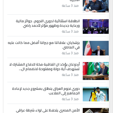
الجواهري يرد على صدام حسين سل
الموضوع :
مضجعيك يابن الزنا (نص كامل)
منذ 3 ساعة
انطلاقة استثنائية لدوري النجوم.. جوائز مالية
5
سردار
ورعاية جديدة وظهور مؤثر لأحمد راضي
التعليق : واحد من عصابة علي ماما يسقط
منذ 3 ساعة
جنسية الرافد الثالث للعراق ومن اصول عريقة
ابا فرات ...
بزشكيان: علاقاتنا مع جيراننا أفضل مما كانت عليه
في الماضي
الجواهري يرد على صدام حسين سل
الموضوع :
مضجعيك يابن الزنا (نص كامل)
منذ 3 ساعة
أردوغان يؤكد ان اتفاقية مكة للدفاع المشترك لا
تستهدف أية دولة ومفتوحة لانضمام ال...
منذ 3 ساعة
دوري نجوم العراق ينطلق بمشروع جديد لإعادة
الجماهير إلى الملاعب
منذ 3 ساعة
الأمن المصري يتحفظ على لواء شرطة عراقي