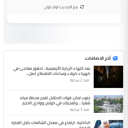
نتشرف بلقاء السيد احمد الصافي في العتبات
يتم التحديث اولا باول
الحسنية لزرع ...
مكتب السيد احمد الصافي : لا يوجود
الموضوع :
لدينا اي حساب على الفيس بوك وتويتر
3
hadi
التعليق : قرار مستعجل جدا ولامصلحة فيه
آخر الاضافات
للوزاره ولا للمواطن القرار الصائب يكون بعد
الاستماع للمدير ومغرفة ...
بعد انتهاء الزيارة الأربعينية.. تدهور مفاجئ في
كهرباء كربلاء وساعات الانقطاع تصل...
وزير الصحة يعفي مدير مستشفى الكرخ
الموضوع :
العام في بغداد
منذ 2 ساعة
جنوب لبنان: قوات الاحتلال تفجر محطة مياه
4
سردار
شقرا… وتفجيرات في كونين ووادي الحجير
التعليق : واحد من عصابة علي ماما يسقط
منذ 3 ساعة
جنسية الرافد الثالث للعراق ومن اصول عريقة
ابا فرات ...
الداخلية : ارتفاع في معدل الشائعات خلال الفترة
الاخيرة