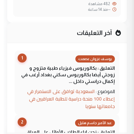
482 مشاهدة
--
منذ 14 ساعة
آخر التعليقات
1
يوسف غزوان عصمت
التعليق : بكالوريوس فيزياء طبية متزوج و
زوجتي أيضا بكالوريوس سكني بغداد أرغب في
إكمال دراستي داخل ...
السعودية توافق على الاستمرار في
الموضوع :
إعطاء 100 منحة دراسية للطلبة العراقيين في
جامعاتها سنويا
2
عبد الأمير جاسم هليل
التعليق : نحن اباء الطلاب الأوائل على العراق