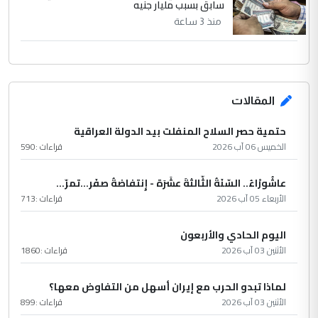
سابق بسبب مليار جنيه
منذ 3 ساعة
المقالات
حتمية حصر السلاح المنفلت بيد الدولة العراقية
الخميس 06 آب 2026
قراءات :
590
عاشُورْاءُ.. السّنَةُ الثّالثةَ عشَرَة - إِنتفاضةُ صفَر…تمرّ...
الأربعاء 05 آب 2026
قراءات :
713
اليوم الحادي والأربعون
الأثنين 03 آب 2026
قراءات :
1860
لماذا تبدو الحرب مع إيران أسهل من التفاوض معها؟
الأثنين 03 آب 2026
قراءات :
899