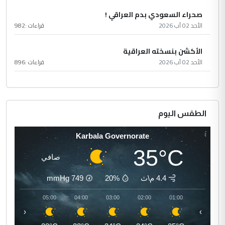
صحراء السعودي بدم العراقي !
الأحد 02 آب 2026
قراءات :
982
الأكشن بنسخته العراقية
الأحد 02 آب 2026
قراءات :
896
الطقس اليوم
Karbala Governorate
35°C
صافي
4.4 م\ث
20%
749
mmHg
06:00
05:00
04:00
03:00
02:00
01:00
‹
›