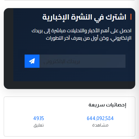
إحصائيات سريعة
4935
644,092,584
مشاهدة
تعليق