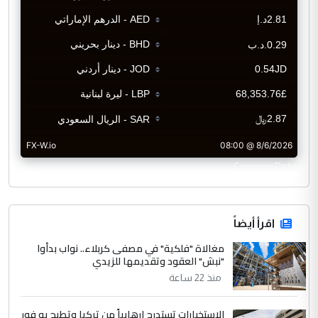
CurrencyRate
اقرأ أيضاً
مغالاة "فلكية" في مصفى كربلاء.. نواب بدأوا
"نبش" العقود وتقديمها للزيدي
منذ 22 ساعة
الاستخبارات تستدرج إرهابياً من تركيا وتطيح به فور