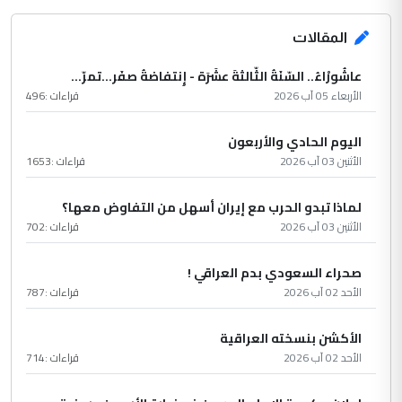
المقالات
عاشُورْاءُ.. السّنَةُ الثّالثةَ عشَرَة - إِنتفاضةُ صفَر…تمرّ...
الأربعاء 05 آب 2026
قراءات :
496
اليوم الحادي والأربعون
الأثنين 03 آب 2026
قراءات :
1653
لماذا تبدو الحرب مع إيران أسهل من التفاوض معها؟
الأثنين 03 آب 2026
قراءات :
702
صحراء السعودي بدم العراقي !
الأحد 02 آب 2026
قراءات :
787
الأكشن بنسخته العراقية
الأحد 02 آب 2026
قراءات :
714