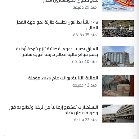
5
علي
منذ 29 دقيقة
التعليق : هذه الزيارة تنفع لبنان، دون الشعب
العراقي، الذي احترق بحر الصيف، في حين
148 نائباً يطالبون بجلسة طارئة لمواجهة العجز
المالي
حكومة الزيدي ...
منذ 35 دقيقة
نواف سلام في بغداد.. "الفيول" مقابل
الموضوع :
تصدير النفط العراقي
العراق يكسب دعوى قضائية تلزم شركة أردنية
بدفع مبالغ مالية لصالح شركة أدوية سامرا...
منذ 40 دقيقة
المالية النيابية: رواتب عام 2026 مؤمنة
منذ 42 دقيقة
الاستخبارات تستدرج إرهابياً من تركيا وتطيح به فور
وصوله مطار بغداد
منذ 22 ساعة