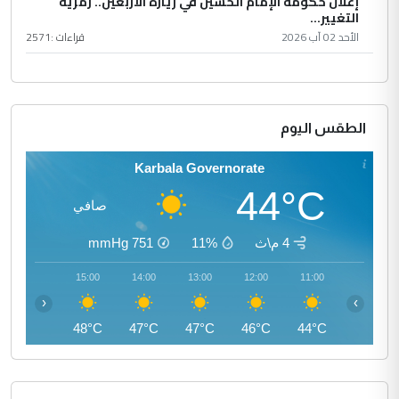
إعلان حكومة الإمام الحسين في زيارة الأربعين.. رمزية
التغيير...
الأحد 02 آب 2026
قراءات :
2571
الطقس اليوم
Karbala Governorate
44°C
صافي
4 م\ث
11%
751
mmHg
16:00
15:00
14:00
13:00
12:00
11:00
‹
›
47°C
48°C
47°C
47°C
46°C
44°C