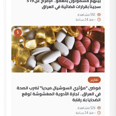
بينهم مشمولون بالعفو.. الإفراج عن 519
سجيناً بقرارات قضائية في العراق
592 مشاهدة
--
منذ 24 ساعة
5
تقارير
فوضى "مؤثري السوشيال ميديا" تضرب الصحة
في العراق.. تجارة الأدوية المغشوشة توقع
الضحايا بلا رقابة
526 مشاهدة
--
منذ 24 ساعة