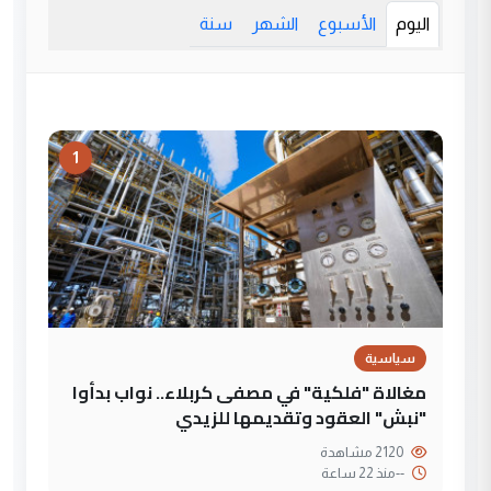
اليوم
الأسبوع
الشهر
سنة
1
سياسية
مغالاة "فلكية" في مصفى كربلاء.. نواب بدأوا
"نبش" العقود وتقديمها للزيدي
2120 مشاهدة
--
منذ 22 ساعة