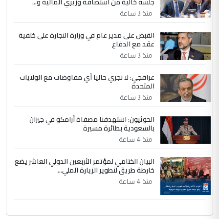
جلسة خالية من استضافة وزيري المالية و...
نتشرف بلقاء السيد احمد الصافي في العتبات
الحسنية لزرع ...
منذ 3 ساعة
مكتب السيد احمد الصافي : لا يوجود
الموضوع :
القبض على مدير عام في وزارة التجارة على خلفية
لدينا اي حساب على الفيس بوك وتويتر
عقد مع الدفاع
منذ 3 ساعة
عراقجي: لا نجري حاليا أي مفاوضات مع الولايات
المتحدة
منذ 3 ساعة
الحوثيون: استهدفنا مصفاة أرامكو في جيزان
بالسعودية بطائرة مسيرة
منذ 4 ساعة
البيان الختامي لمؤتمر الأربعين الدولي العاشر يضع
خارطة طريق لتطوير الزيارة الملي...
منذ 4 ساعة