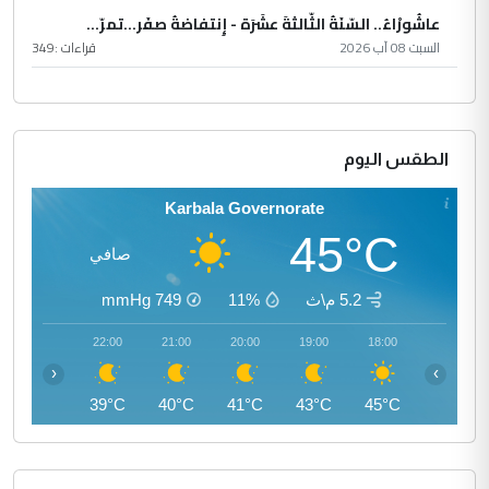
عاشُورْاءُ.. السّنَةُ الثّالثةَ عشَرَة - إِنتفاضةُ صفَر…تمرّ...
السبت 08 آب 2026
قراءات :
349
الطقس اليوم
Karbala Governorate
45°C
صافي
5.2 م\ث
11%
749
mmHg
23:00
22:00
21:00
20:00
19:00
18:00
‹
›
38°C
39°C
40°C
41°C
43°C
45°C