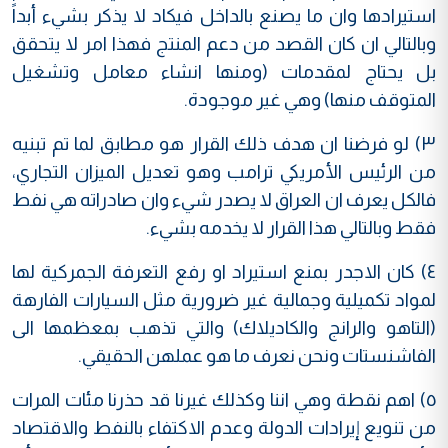
استيرادها وان ما يصنع بالداخل فيكاد لا يذكر بشيء أبداً
وبالتالي ان كان القصد من دعم المنتج فهذا امر لا يتحقق
بل يحتاج لمقدمات (ومنها انشاء معامل وتشغيل
المتوقف منها) وهي غير موجودة.
٣) لو فرضنا ان هدف ذلك القرار هو مطابق لما تم تبنيه
من الرئيس الأمريكي ترامب وهو تعديل الميزان التجاري،
فالكل يعرف ان العراق لا يصدر شيء وان صادراته هي نفط
فقط وبالتالي هذا القرار لا يخدمه بشيء.
٤) كان الاجدر بمنع استيراد او رفع التعرفة الجمركية لها
لمواد تكميلية وجمالية غير ضرورية مثل السيارات الفارهة
(التاهو والرانج والكاديلاك) والتي تذهب بمعظمها الى
الفاشنستات ونحن نعرف ما هو عملهن الحقيقي.
٥) اهم نقطة وهي اننا وكذلك غيرنا قد حذرنا مئات المرات
من تنويع إيرادات الدولة وعدم الاكتفاء بالنفط والاقتصاد