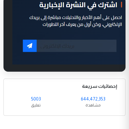
إحصائيات سريعة
5003
644,472,353
مشاهدة
تعليق