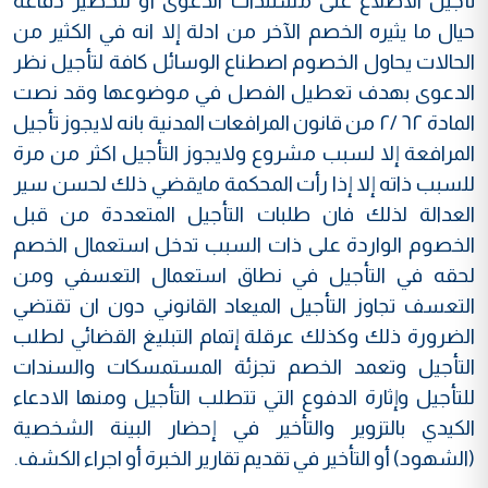
تأجيل الاطلاع على مستندات الدعوى أو لتحضير دفاعه
حيال ما يثيره الخصم الآخر من ادلة إلا انه في الكثير من
الحالات يحاول الخصوم اصطناع الوسائل كافة لتأجيل نظر
الدعوى بهدف تعطيل الفصل في موضوعها وقد نصت
المادة ٦٢ /٢ من قانون المرافعات المدنية بانه لايجوز تأجيل
المرافعة إلا لسبب مشروع ولايجوز التأجيل اكثر من مرة
للسبب ذاته إلا إذا رأت المحكمة مايقضي ذلك لحسن سير
العدالة لذلك فان طلبات التأجيل المتعددة من قبل
الخصوم الواردة على ذات السبب تدخل استعمال الخصم
لحقه في التأجيل في نطاق استعمال التعسفي ومن
التعسف تجاوز التأجيل الميعاد القانوني دون ان تقتضي
الضرورة ذلك وكذلك عرقلة إتمام التبليغ القضائي لطلب
التأجيل وتعمد الخصم تجزئة المستمسكات والسندات
للتأجيل وإثارة الدفوع التي تتطلب التأجيل ومنها الادعاء
الكيدي بالتزوير والتأخير في إحضار البينة الشخصية
(الشهود) أو التأخير في تقديم تقارير الخبرة أو اجراء الكشف.