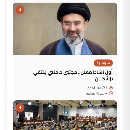
3
سياسية
أول نشاط معلن.. مجتبى خامنئي يلتقي
بزشكيان
751 مشاهدة
--
منذ 15 ساعة
4