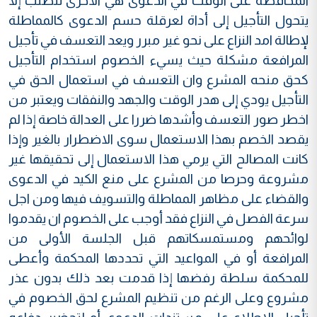
المحافظة على الوقت في الدعوى هي الأخرى تتطلب إلا
يتحول التأجيل إلى أداة لعرقلة حسم الدعوى كالمماطلة
لإطالة امد النزاع على نحو غير مبرر ويعد التعسف في تأجيل
المرافعة مشكلة حيث يسيء الخصوم استخدام التأجيل
كحق منحه المشرع وان التعسف في استعمال الحق في
التأجيل يودي إلى هدر الوقت والجهد والنفقات ويعتبر من
اخطر صور التعسف وأشدها ضررا على العدالة خاصة إذا لم
يقصد الخصم بهذا الاستعمال سوى الاضطرار بالغير وإذا
كانت
المصالح التي يرمي هذا الاستعمال إلى تحقيقها غير
مشروعة وحرصا من المشرع على منع الكيد في الدعوى
والقضاء على مظاهر المماطلة والتسويف فيها ومن اجل
سرعة الفصل في النزاع فقد أوجب على الخصوم ان يقدموا
لوائحهم ومستمسكاتهم قبل الجلسة الأولى من
المرافعة أو في المواعيد التي تحددها المحكمة وأعطى
للمحكمة سلطة رفضها إذا قدمت بعد ذلك بدون عذر
مشروع وعلى الرغم من تنظيم المشرع لحق الخصوم في