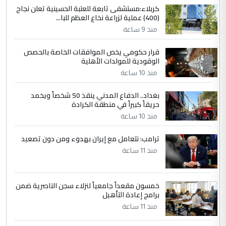
كربلاء:مستشفى تابعة للعتبة الحسينية تعلن نجاح
5
يوسف غزوان عصمت
(400) عملية لزراعة نخاع العظم للبا...
التعليق : بكالوريوس فيزياء طبية متزوج و
منذ 9 ساعة
زوجتي أيضا بكالوريوس سكني بغداد أرغب في
إكمال دراستي داخل ...
قرار حكومي يخص الموافقات الخاصة بالحصص
الوقودية للمولدات الأهلية
السعودية توافق على الاستمرار في
الموضوع :
إعطاء 100 منحة دراسية للطلبة العراقيين في
منذ 10 ساعة
جامعاتها سنويا
بغداد.. الدفاع المدني ينقذ 50 شخصاً ويخمد
حريقاً كبيراً في منطقة الكرادة
منذ 10 ساعة
ترامب: نتعامل مع إيران بهدوء ومن دون تصعيد
منذ 11 ساعة
خمسون مقعداً جامعياً لنزلاء سجن الناصرية ضمن
برامج إعادة التأهيل
منذ 11 ساعة