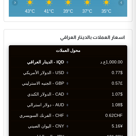
‹
›
45°C
43°C
41°C
39°C
37°C
35°C
اسعار العملات بالدينار العراقي