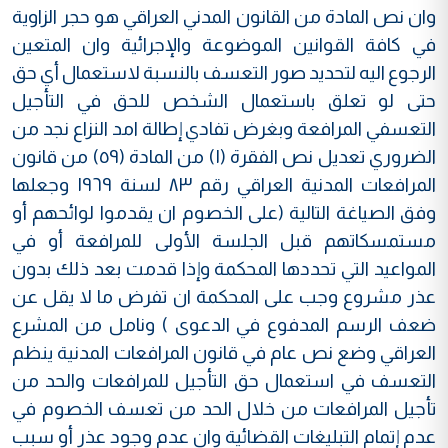
وان نص المادة من القانون المدني العراقي هو حجر الزاوية
في كافة القوانين الموضوعة والإجرائية وان المتعين
الرجوع اليه لتحديد صور التعسف بالنسبة لاستعمال أي حق
حتى لو تعلق باستعمال الشخص للحق في التأجيل
التعسفي المرافعة وبغرض تفادي إطالة امد النزاع نجد من
الضروري تعديل نص الفقرة (١) من المادة (٥٩) من قانون
المرافعات المدنية العراقي رقم ٨٣ لسنة ١٩٦٩ وجعلها
وفق الصياغة التالية (على الخصوم ان يقدموا لوائحهم أو
مستمسكاتهم قبل الجلسة الأولى للمرافعة أو في
المواعيد التي تحددها المحكمة وإذا قدمت بعد ذلك بدون
عذر مشروع وجب على المحكمة ان تفرض ما لا يقل عن
ضعف الرسم المدفوع في الدعوى ) ونامل من المشرع
العراقي وضع نص عام في قانون المرافعات المدنية ينظم
التعسف في استعمال حق التأجيل للمرافعات والحد من
تأجيل المرافعات من خلال الحد من تعسف الخصوم في
عدم إتمام التبليغات القضائية وان عدم وجود عذر أو سبب