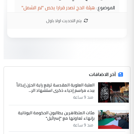
هيئة الحج تصدر قرارا يخص "لم الشمل"
الموضوع :
وتعديل استمارة قرعة الحج
يتم التحديث اولا باول
3
صلاح مهدي حسن
التعليق : صلاح مهدي حسن ...
هيئة الحج تصدر قرارا يخص "لم الشمل"
الموضوع :
وتعديل استمارة قرعة الحج
4
آخر الاضافات
hadi
العتبة العلوية المقدسة ترفع راية الحزن إيذاناً
التعليق : تحيه اخويه حسينيه اي انسان مهما
ببدء مراسم إحياء ذكرى استشهاد الر...
كان محدود المعرفه بتفاصيل احداث المنطقه
منذ 9 ساعة
يقول بما لايقبل ...
أردوغان يؤكد ان اتفاقية مكة للدفاع
الموضوع :
مئات المتظاهرين يطالبون الحكومة اليونانية
المشترك لا تستهدف أية دولة ومفتوحة لانضمام
بإنهاء تعاونها مع "إسرائيل"
الدول الشقيقة
منذ 9 ساعة