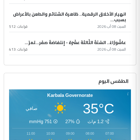
انهيار الأخلاق الرقمية.. ظاهرة الشتائم والطعن بالأعراض
بسبب...
السبت 08 آب 2026
قراءات :
512
عاشُورْاءُ.. السّنَةُ الثّالثةَ عشَرَة - إِنتفاضةُ صفَر…تمرّ...
السبت 08 آب 2026
قراءات :
413
الطقس اليوم
Karbala Governorate
35°C
صافي
1.2 م\ث
27%
751
mmHg
12:00
11:00
10:00
09:00
08:00
07:00