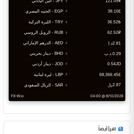
CurrencyRate
اقرأ أيضاً