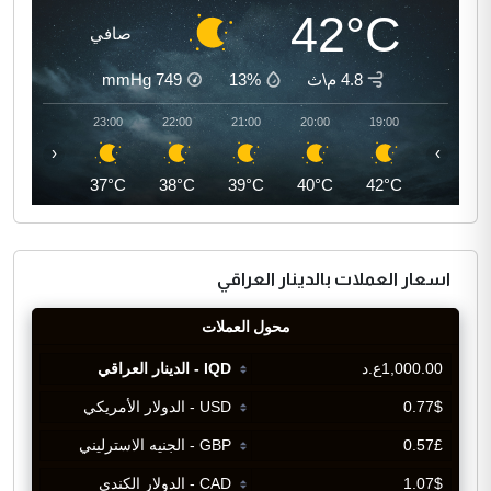
42°C
صافي
4.8 م\ث
13%
749
mmHg
00:00
23:00
22:00
21:00
20:00
19:00
‹
›
36°C
37°C
38°C
39°C
40°C
42°C
اسعار العملات بالدينار العراقي