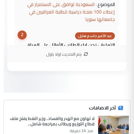
السعودية توافق على الاستمرار في
الموضوع :
إعطاء 100 منحة دراسية للطلبة العراقيين في
جامعاتها سنويا
2
عبد الأمير جاسم هليل
التعليق : نحن اباء الطلاب الأوائل على العراق
نتشرف بلقاء السيد احمد الصافي في العتبات
يتم التحديث اولا باول
الحسنية لزرع ...
مكتب السيد احمد الصافي : لا يوجود
الموضوع :
لدينا اي حساب على الفيس بوك وتويتر
3
hadi
التعليق : قرار مستعجل جدا ولامصلحة فيه
آخر الاضافات
للوزاره ولا للمواطن القرار الصائب يكون بعد
الاستماع للمدير ومغرفة ...
لا تهاون مع الهدر والفساد.. وزير النفط يفتح ملف
قطاع التوزيع ويطالب بمراجعة شامل...
وزير الصحة يعفي مدير مستشفى الكرخ
الموضوع :
العام في بغداد
منذ 34 دقيقة