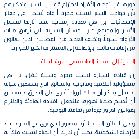
دورها في توجيه الأفراد لاحترام قوانين السير، وتذكيرهم
بأن حوادث السير ليست مجرد أرقام تُسجل في دفاتر
الإحصائيات، بل هي معاناة إنسانية تمتد آثارها لتشمل
الأسر والمجتمع عبر الخسائر البشرية التي تُزهق مئات
الأرواح سنوياً، وتخلف العديد من المصابين الذين يعانون
من إعاقات دائمة، بالإضافة إلى الاستنزاف الكبير للموارد.
الدعوة إلى القيادة الهادئة هي دعوة للحياة
إن قيادة السيارة ليست مجرد وسيلة تنقل، بل هي
مسؤولية أخلاقية وقانونية، والسائق الذي يستهين بحياته
عليه أن يتذكر أن هناك أرواحاً أخرى على الطرق لا تستحق
أن تُصبح ضحايا تهوره، فلنجعل القيادة الهادئة والالتزام
بقوانين المرور جزءاً من ثقافتنا اليومية.
وعلى السائق المحبط أو المتهور الذي يرى في السرعة حلاً
لأزماته الشخصية، يجب أن يُدرك أن الحياة ليست ملكاً له