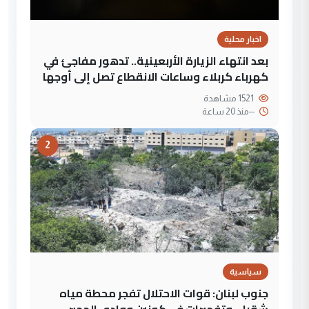
اخبار محلية
بعد انتهاء الزيارة الأربعينية.. تدهور مفاجئ في
كهرباء كربلاء وساعات الانقطاع تصل إلى أوجها
1521 مشاهدة
--
منذ 20 ساعة
2
سياسية
جنوب لبنان: قوات الاحتلال تفجر محطة مياه
شقرا… وتفجيرات في كونين ووادي الحجير