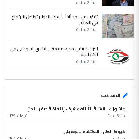
منذ 2 ساعة
تقترب من 153 ألفاً.. أسعار الدولار تواصل الارتفاع
في العراق
منذ 2 ساعة
النزاهة تنفي مداهمة منزل شقيق السوداني في
الكاظمية
منذ 2 ساعة
المقالات
عاشُورْاءُ.. السّنَةُ الثّالثةَ عشَرَة - إِنتفاضةُ صفَر…تمرّ...
منذ 3 ساعة
قراءات :
179
خيوط الظل.. الاكتفاء بالجميلي
منذ 3 ساعة
قراءات :
161