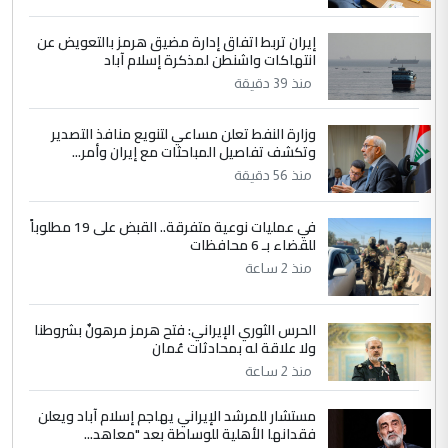
إيران تربط اتفاق إدارة مضيق هرمز بالتعويض عن
4
سردار
انتهاكات واشنطن لمذكرة إسلام آباد
التعليق : واحد من عصابة علي ماما يسقط
منذ 39 دقيقة
جنسية الرافد الثالث للعراق ومن اصول عريقة
ابا فرات ...
وزارة النفط تعلن مساعي لتنويع منافذ التصدير
وتكشف تفاصيل المباحثات مع إيران وأمر...
الجواهري يرد على صدام حسين سل
الموضوع :
منذ 56 دقيقة
مضجعيك يابن الزنا (نص كامل)
في عمليات نوعية متفرقة.. القبض على 19 مطلوباً
5
سردار
للقضاء بـ 6 محافظات
منذ 2 ساعة
التعليق : واحد من عصابة علي ماما يسقط
جنسية الرافد الثالث للعراق ومن اصول عريقة
ابا فرات ...
الحرس الثوري الإيراني: فتح هرمز مرهونٌ بشروطنا
الجواهري يرد على صدام حسين سل
ولا علاقة له بمحادثات عُمان
الموضوع :
مضجعيك يابن الزنا (نص كامل)
منذ 2 ساعة
مستشار للمرشد الإيراني يهاجم إسلام آباد ويعلن
فقدانها الأهلية للوساطة بعد "معاهد...