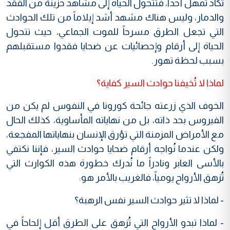
تكاد تُمهل أحداً، فتتحول الحياة إلى مشاهد حزينة من الفقد
والدمار، وليس هناك مشهد أشد إيلاماً من تلك الحوادث
التي تجعل الطرق مسرحاً للموت الجماعي، حيث تتحول
الحياة إلى أرقام وإحصائيات عن ضحايا فقدوا مستقبلهم
بسبب لحظة تهور.
لماذا لا تُخيفنا حوادث السير كفاية؟
الخوف الذي زرعته جائحة كورونا في النفوس لم يكن من
الفيروس بحد ذاته، بل من نهاياته المأساوية، كذلك الحال
مع الأمراض المزمنة التي تؤرق الإنسان بنهاياتها المفجعة،
ولكن عندما نُواجه أرقام ضحايا حوادث السير، فإننا نكتفي
بالأسى العابر ونادراً ما نُدرك خطورة هذه الكوارث التي
تُزهق الأرواح يومياً، فالغريب بالأمر هو:
- لماذا لا تثير حوادث السير نفس الرهبة؟
- لماذا تبدو الأرواح التي تُزهق على الطرق أقل إلحاحاً في