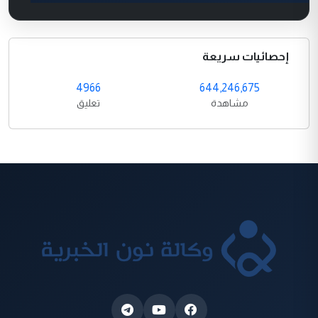
إحصائيات سريعة
4966
644,246,675
مشاهدة
تعليق