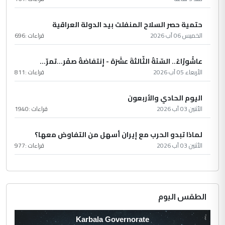
حتمية حصر السلاح المنفلت بيد الدولة العراقية
الخميس 06 آب 2026
قراءات :
696
عاشُورْاءُ.. السّنَةُ الثّالثةَ عشَرَة - إِنتفاضةُ صفَر…تمرّ...
الأربعاء 05 آب 2026
قراءات :
811
اليوم الحادي والأربعون
الأثنين 03 آب 2026
قراءات :
1940
لماذا تبدو الحرب مع إيران أسهل من التفاوض معها؟
الأثنين 03 آب 2026
قراءات :
977
الطقس اليوم
Karbala Governorate