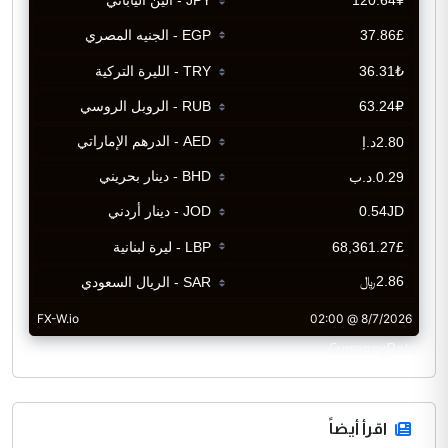
CurrencyRate
اقرأ أيضاً