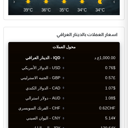
‹
›
41°C
39°C
36°C
35°C
34°C
34°C
اسعار العملات بالدينار العراقي