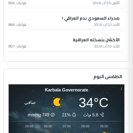
الأثنين 03 آب 2026
قراءات :
804
صحراء السعودي بدم العراقي !
الأحد 02 آب 2026
قراءات :
886
الأكشن بنسخته العراقية
الأحد 02 آب 2026
قراءات :
807
الطقس اليوم
Karbala Governorate
34°C
صافي
5.6 م\ث
21%
749
mmHg
10:00
09:00
08:00
07:00
06:00
05:00