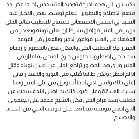
باكستان . الى هذه الدرجة تهديد المتشددين اذا ما فكر احد
منهم الاصلاح والتطوير . للعلم توسط بعض الاخيار عند
السيد ابي الحسن الاصفهاني للسماح للخطيب صالح الحلي
بان يرتقي المنبر فوافق بشرط ان يعلن توبته ويعتذر من
الفقهاء على المنبر فوافق الاخير وبالفعل في الموعد
المقرر جاء الخطيب الحلي والمكان غص بالحضور وازدحام
شديد حتى اضطروا للجلوس خارج الصحن ، فلما ارتقى
المنبر وراى هذا الحضور تراجع الحلي عن اعلان توبته وقال
انا لم اخطئ ولكن طالما طُلب مني التوبة والاعتذار فاني
اعلن ذلك وليس لاني اخطأت ونزل من على المنبر وهنا
ساءت العلاقة وعلى ضوء ذلك بدا اهالي النجف يبحث عن
خطيب يسد فراخ الحلي فكان الشيخ محمد علي اليعقوبي
الذي اصبح موقفه فيما بعد مثل موقف الحلي من التجديد
والاصلاح .