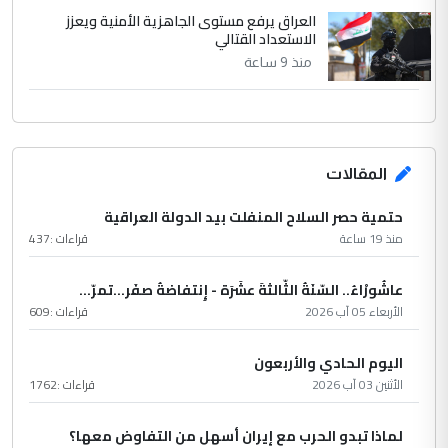
العراق يرفع مستوى الجاهزية الأمنية ويعزز
الاستعداد القتالي
منذ 9 ساعة
المقالات
حتمية حصر السلاح المنفلت بيد الدولة العراقية
منذ 19 ساعة
قراءات :
437
عاشُورْاءُ.. السّنَةُ الثّالثةَ عشَرَة - إِنتفاضةُ صفَر…تمرّ...
الأربعاء 05 آب 2026
قراءات :
609
اليوم الحادي والأربعون
الأثنين 03 آب 2026
قراءات :
1762
لماذا تبدو الحرب مع إيران أسهل من التفاوض معها؟