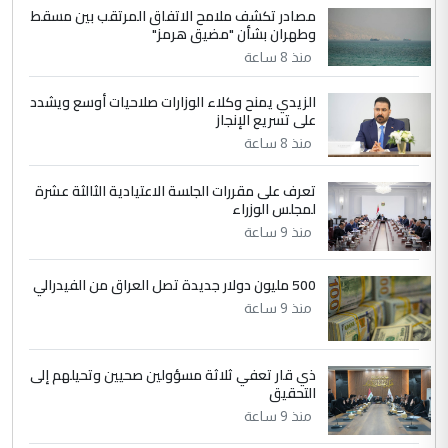
مصادر تكشف ملامح الاتفاق المرتقب بين مسقط
الجواهري يرد على صدام حسين سل
الموضوع :
وطهران بشأن "مضيق هرمز"
مضجعيك يابن الزنا (نص كامل)
منذ 8 ساعة
الزيدي يمنح وكلاء الوزارات صلاحيات أوسع ويشدد
5
حيدر عاشور
على تسريع الإنجاز
التعليق : تحياتي لك استاذ حامدتركان. كلام
منذ 8 ساعة
دقيق ومسؤول؛ فالاستثمار الحقيقي للإنسان
وثروات البلد يعتمد على الكفاءة ...
تعرف على مقررات الجلسة الاعتيادية الثالثة عشرة
بين الإهمال واغتصاب الأرض.. بلاد
لمجلس الوزراء
الموضوع :
الرافدين تعاني الجفاف والتصحر!!
منذ 9 ساعة
500 مليون دولار جديدة تصل العراق من الفيدرالي
منذ 9 ساعة
ذي قار تعفي ثلاثة مسؤولين صحيين وتحيلهم إلى
التحقيق
منذ 9 ساعة