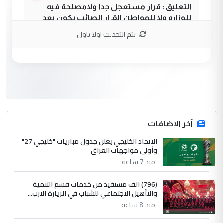
التعليق : قرار مستعجل جدا ولامصلحة فيه
للوزاره ولا للمواطن القرار الصائب يكون بعد
الاستماع للمدير ومغرفة ...
يتم التحديث اولا باول
وزير الصحة يعفي مدير مستشفى الكرخ
الموضوع :
العام في بغداد
3
سردار
التعليق : واحد من عصابة علي ماما يسقط
جنسية الرافد الثالث للعراق ومن اصول عريقة
ابا فرات ...
آخر الاضافات
الجواهري يرد على صدام حسين سل
الاتحاد الخليجي يعلن جدول مباريات "خليجي 27"
الموضوع :
وأولى مواجهات العراق
مضجعيك يابن الزنا (نص كامل)
منذ 7 ساعة
4
سردار
(796) الف مستفيد من خدمات قسم التنمية
والتأهيل الاجتماعي للشباب في الزيارة الارب...
التعليق : واحد من عصابة علي ماما يسقط
منذ 8 ساعة
جنسية الرافد الثالث للعراق ومن اصول عريقة
ابا فرات ...