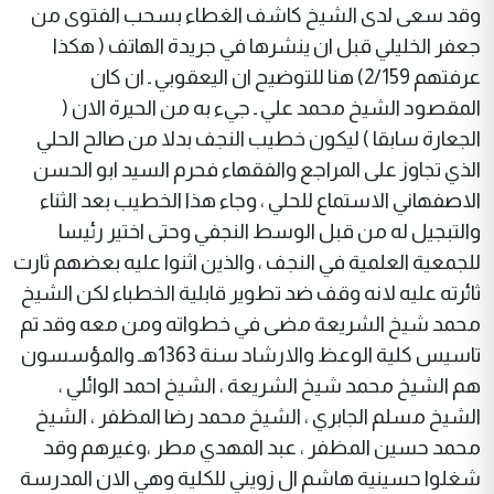
وقد سعى لدى الشيخ كاشف الغطاء بسحب الفتوى من
جعفر الخليلي قبل ان ينشرها في جريدة الهاتف ( هكذا
عرفتهم 2/159) هنا للتوضيح ان اليعقوبي ـ ان كان
المقصود الشيخ محمد علي ـ جيء به من الحيرة الان (
الجعارة سابقا ) ليكون خطيب النجف بدلا من صالح الحلي
الذي تجاوز على المراجع والفقهاء فحرم السيد ابو الحسن
الاصفهاني الاستماع للحلي ، وجاء هذا الخطيب بعد الثناء
والتبجيل له من قبل الوسط النجفي وحتى اختير رئيسا
للجمعية العلمية في النجف ، والذين اثنوا عليه بعضهم ثارت
ثائرته عليه لانه وقف ضد تطوير قابلية الخطباء لكن الشيخ
محمد شيخ الشريعة مضى في خطواته ومن معه وقد تم
تاسيس كلية الوعظ والارشاد سنة 1363هـ والمؤسسون
هم الشيخ محمد شيخ الشريعة ، الشيخ احمد الوائلي ،
الشيخ مسلم الجابري ، الشيخ محمد رضا المظفر ، الشيخ
محمد حسين المظفر ، عبد المهدي مطر ،وغيرهم وقد
شغلوا حسينية هاشم ال زويني للكلية وهي الان المدرسة