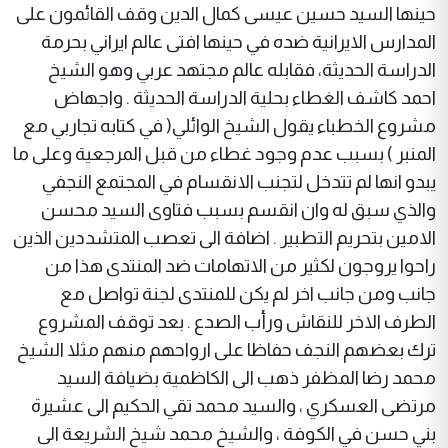
حينها السيد حسين عيسى كمال الدين وقف القائمون على
المدارس الايرانية ضده في حينها افتى عالم ايراني بحرمة
الدراسة الحديثة، فقابله عالم مجتهد عربي وهو الشيخ
احمد كاشف الغطاء بحلية الدراسة الحديثة . واجهاض
مشروع الخطباء يقول الشيخ الوائلي( في كتابه تجاربي مع
المنبر ) بسبب عدم وجود غطاء من قبل المرجعية وعلى ما
يبدو انها لم تتدخل لتجنب الانقسام في المجتمع النجفي
والذي سبق له وان انقسم بسبب فتاوى السيد محسن
الامين بتحريم التطبير . اضافة الى تعصب المتشددين الذين
راحوا يروجون لكثير من الاتهامات ضد المنتدى هذا من
جانب ومن جانب اخر لم يكن للمنتدى لجنة تواصل مع
الطرف الاخر للنقاش ورأب الصدع . بعد توقف المشروع
ترك بعضهم النجف حفاظا على ارواحهم منهم مثلا الشيخ
محمد رضا المظفر ذهب الى الكاظمية بضيافة السيد
مرتضى العسكري ، والسيد محمد تقي الحكيم الى عشيرة
بني حسن في الكوفة ، والشيخ محمد شيخ الشريعة الى