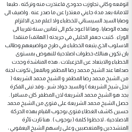
اتوقعه وكاني تجاوزت حدودي فاعتذرت منه وتركته ، طبعا
للامانة بعد مدة جاءني معتذرا عن ما صدر عنه . واضيف الى
وصايا السيد السيستاني للخطباء ولا اعلم مدى الالتزام
بهذه الوصايا ، وها انا اعود بكم الى ثمانين سنة تقريبا الى
الوراء . كتبت جعفر الخليلي في جريدته ( الهاتف) منتقدا
الاسلوب الذي يتبعه الخطباء في طرح مواضيعهم وطالب
بان تكون هنالك خطوات اصلاحية للنهوض بمستوى
الخطباء والابتعاد عن الخزعبلات ، هذه المناشدة وجدت
صداها عند الشيخ محمد رضا المظفر وبالفعل تكونت لجنة
من الشيخ محمد رضا المظفر و الشيخ محمد الشريعة (
نجل شيخ الشريعة ) والسيد جواد شبر ، وقد تبنى الفكرة
بجد هو الشيخ محمد الشريعة لان المظفر كان مسافرا .
حصل الشيخ محمد الشريعة على فتوى من الشيخ محمد
حسين كاشف الغطاء فتوى بوجوب القيام بهذه الحركة
الاصلاحية ، لاحظوا كلمة ( بوجوب ) . هنا ثارت ثائرة
المتشددين والمتعصبين وعلى راسهم الشيخ اليعقوبي ،