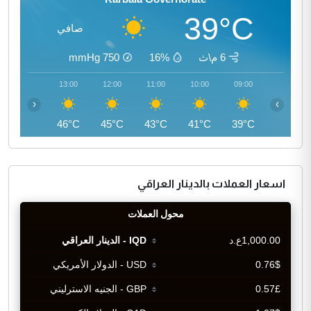
39°C
صافي
6 م\ث
16%
750
mmHg
14:00
13:00
12:00
11:00
10:00
09:00
‹
›
46°C
46°C
45°C
43°C
41°C
39°C
اسعار العملات بالدينار العراقي