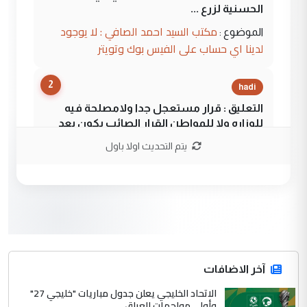
الحسنية لزرع ...
مكتب السيد احمد الصافي : لا يوجود
الموضوع :
لدينا اي حساب على الفيس بوك وتويتر
2
hadi
التعليق : قرار مستعجل جدا ولامصلحة فيه
للوزاره ولا للمواطن القرار الصائب يكون بعد
الاستماع للمدير ومغرفة ...
يتم التحديث اولا باول
وزير الصحة يعفي مدير مستشفى الكرخ
الموضوع :
العام في بغداد
3
سردار
التعليق : واحد من عصابة علي ماما يسقط
جنسية الرافد الثالث للعراق ومن اصول عريقة
ابا فرات ...
آخر الاضافات
الجواهري يرد على صدام حسين سل
الاتحاد الخليجي يعلن جدول مباريات "خليجي 27"
الموضوع :
وأولى مواجهات العراق