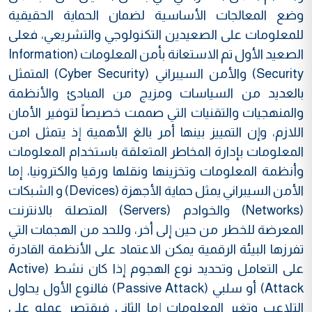
وضع المعالجات الأساسية لضمان الحماية الحقيقية
للمعلومات على الصعيدين التكنولوجي والتشريعي، فعلى
الصعيد الأول تم الاستعانة بأمن المعلومات (Information
Security) والأمن السيبراني (Cyber Security) المتمثل
بالعديد من السياسات ومزيج من المبادئ والأنظمة
والمنهجيات والتقنيات التي صممت خصيصاً لتوفير الأمان
اللازم، وإن التمييز بينها أمر بالغ الأهمية إذ يتمثل امن
المعلومات بإدارة المخاطر المتعلقة باستخدام المعلومات
وأنظمة المعلومات وتخزينها ونقلها ورقيا والكترونيا، إما
الأمن السيبراني يمثل حماية الأجهزة (Devices) و الشبكات
(Networks) والخوادم (Servers) المتصلة بالانترنت
المعرضة للخطر من حين إلى أخر، وللحد من الهجمات التي
تفرزها البيئة الرقمية يمكن الاعتماد على الأنظمة القادرة
على التعامل وتحديد نوع الهجوم إذا كان نشط (Active
Attack) أو سلبي (Passive Attack) فالنوع الأول يحاول
التلاعب وتغير المعلومات إما الثاني فيقتصر عمله على