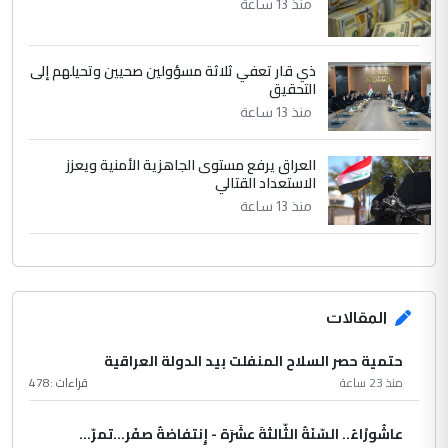
منذ 13 ساعة
ذي قار تعفي ثلاثة مسؤولين صحيين وتحيلهم إلى
التحقيق
منذ 13 ساعة
العراق يرفع مستوى الجاهزية الأمنية ويعزز
الاستعداد القتالي
منذ 13 ساعة
المقالات
حتمية حصر السلاح المنفلت بيد الدولة العراقية
منذ 23 ساعة
قراءات :
478
عاشُورْاءُ.. السّنَةُ الثّالثةَ عشَرَة - إِنتفاضةُ صفَر…تمرّ...