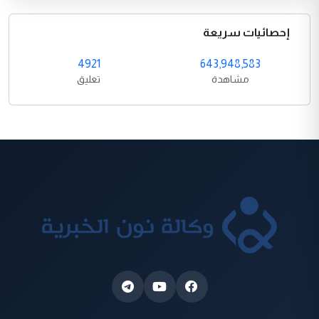
إحصائيات سريعة
4921
643,948,583
مشاهدة
تعليق