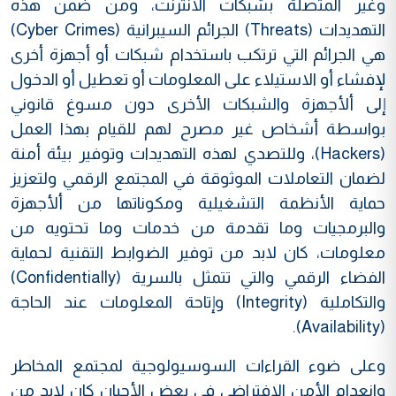
وغير المتصلة بشبكات الانترنت، ومن ضمن هذه
التهديدات (Threats) الجرائم السيبرانية (Cyber Crimes)
هي الجرائم التي ترتكب باستخدام شبكات أو أجهزة أخرى
لإفشاء أو الاستيلاء على المعلومات أو تعطيل أو الدخول
إلى ألأجهزة والشبكات الأخرى دون مسوغ قانوني
بواسطة أشخاص غير مصرح لهم للقيام بهذا العمل
(Hackers)، وللتصدي لهذه التهديدات وتوفير بيئة أمنة
لضمان التعاملات الموثوقة في المجتمع الرقمي ولتعزيز
حماية الأنظمة التشغيلية ومكوناتها من ألأجهزة
والبرمجيات وما تقدمة من خدمات وما تحتويه من
معلومات، كان لابد من توفير الضوابط التقنية لحماية
الفضاء الرقمي والتي تتمثل بالسرية (Confidentially)
والتكاملية (Integrity) وإتاحة المعلومات عند الحاجة
(Availability).
وعلى ضوء القراءات السوسيولوجية لمجتمع المخاطر
وانعدام الأمن الافتراضي في بعض الأحيان كان لابد من