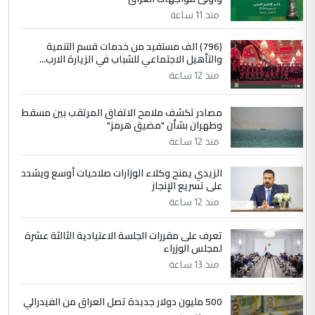
مضجعيك يابن الزنا (نص كامل)
منذ 11 ساعة
4
سردار
(796) الف مستفيد من خدمات قسم التنمية
والتأهيل الاجتماعي للشباب في الزيارة الارب...
التعليق : واحد من عصابة علي ماما يسقط
منذ 12 ساعة
جنسية الرافد الثالث للعراق ومن اصول عريقة
ابا فرات ...
مصادر تكشف ملامح الاتفاق المرتقب بين مسقط
الجواهري يرد على صدام حسين سل
الموضوع :
وطهران بشأن "مضيق هرمز"
مضجعيك يابن الزنا (نص كامل)
منذ 12 ساعة
الزيدي يمنح وكلاء الوزارات صلاحيات أوسع ويشدد
5
حيدر عاشور
على تسريع الإنجاز
التعليق : تحياتي لك استاذ حامدتركان. كلام
منذ 12 ساعة
دقيق ومسؤول؛ فالاستثمار الحقيقي للإنسان
وثروات البلد يعتمد على الكفاءة ...
تعرف على مقررات الجلسة الاعتيادية الثالثة عشرة
بين الإهمال واغتصاب الأرض.. بلاد
لمجلس الوزراء
الموضوع :
الرافدين تعاني الجفاف والتصحر!!
منذ 13 ساعة
500 مليون دولار جديدة تصل العراق من الفيدرالي