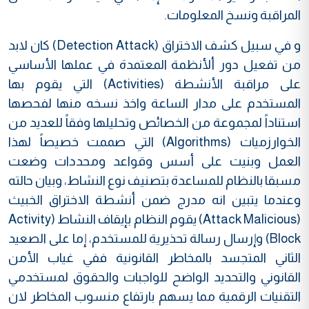
المراقبة ونسخ المعلومات.
و في سبيل كشف الاختراق (Detection Attack) كان لابد
من تفعيل دور ألأنظمة المعتمدة في عملها الأساسي
على مراقبة الأنشطة (Activities) التي يقوم بها
المستخدم على مدار الساعة واخذ نسخه منها لفحصها
استناداً لمجموعة من الخصائص وتحليلها وفقاً للعديد من
الخوارزميات (Algorithms) التي صممت خصيصاً لهذا
العمل وبنيت على أسس وقواعد ومحددات وضعت
مسبقا بالنظام للمساعدة بتصنيف نوع النشاط، وبيان حالته
وعندما يتبين انه مدرج ضمن أنشطة الاختراق الخبيث
(Attack Malicious) يقوم النظام بإيقاف النشاط (Activity
Block) وإرسال رسالة تحذيرية للمستخدم، إما على الصعيد
الثاني المتجسد بالمخاطر القانونية ففي غياب الأمن
القانوني والتحديد الواضح للواجبات والحقوق لمستخدمي
التقنيات الرقمية مما يسهم بارتفاع منسوب المخاطر لان