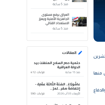
منذ 5 ساعة
العراق يرفع مستوى
الجاهزية الأمنية ويعزز
الاستعداد القتالي
منذ 5 ساعة
المقالات
 تشرين
حتمية حصر السلاح المنفلت بيد
الدولة العراقية
منذ 15 ساعة
قراءات :
412
 منها
عاشُورْاءُ.. السّنَةُ الثّالثةَ عشَرَة -
إِنتفاضةُ صفَر…تمرّ...
لدفاع
الأربعاء 05 آب 2026
قراءات :
590