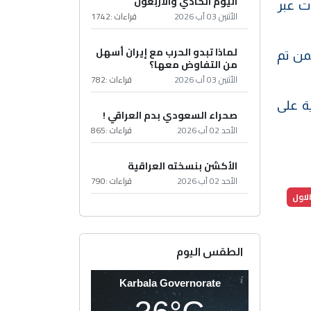
اليوم الحادي والأربعون
ت عبر
الأثنين 03 آب 2026
قراءات :
1742
لماذا تبدو الحرب مع إيران أسهل
شهداء، ممن تم
من التفاوض معها؟
الأثنين 03 آب 2026
قراءات :
782
رب الإسرائيلية على
صحراء السعودي بدم العراقي !
الأحد 02 آب 2026
قراءات :
865
الأكشن بنسخته العراقية
الأحد 02 آب 2026
قراءات :
790
لاول
الطقس اليوم
Karbala Governorate