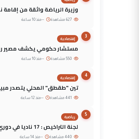
وزيرة الرياضة واثقة من إقامة نهائي كأس 
627 مشاهدة
--
منذ 10 ساعة
3
إقتصادية
مستشار حكومي يكشف مصير روا
550 مشاهدة
--
منذ 10 ساعة
4
إقتصادية
تين "طقطق" المحلي يتصدر مبيع
441 مشاهدة
--
منذ 12 ساعة
5
رياضية
لجنة التراخيص : 17 ناديا في دوري نجوم العراق و3 فرق خارج الضوابط
440 مشاهدة
--
منذ 14 ساعة