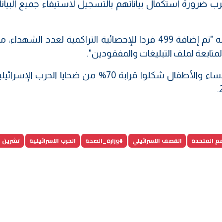
 ضرورة استكمال بياناتهم بالتسجيل لاستيفاء جميع البيانا
وأشارت الوزارة في بيانها أمس السبت إلى أنه "تم إضافة 499 فردا للإحصائية التراكمية لعدد ال
المتابعة لملف التبليغات والمفقودين".
وفي وقت سابق، أعلنت الأمم المتحدة أن النساء والأطفال شكلوا قرابة 70% من ضحايا الح
مم المتحدة
القصف الاسرائيلي
#وزارة_الصحة
الحرب الاسرائيلية
تشرين ا