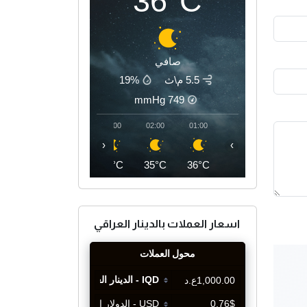
36°C
صافي
5.5 م\ث
19%
mmHg
749
05:00
04:00
03:00
02:00
01:00
‹
›
34°C
35°C
35°C
35°C
36°C
اسعار العملات بالدينار العراقي