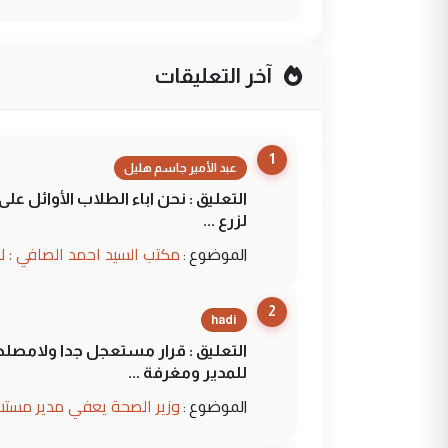
آخر التعليقات
1
عبد الأمير جاسم هليل
التعليق : نحن اباء الطلاب الأوائل ع
لزرع ...
مكتب السيد احمد الصافي : ل
الموضوع :
2
hadi
التعليق : قرار مستعجل جدا ولامصلحة
للمدير ومغرفة ...
وزير الصحة يعفي مدير مستش
الموضوع :