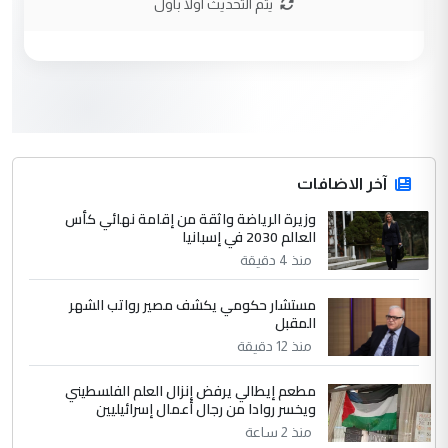
يتم التحديث اولا باول
وزير الصحة يعفي مدير مستشفى الكرخ
الموضوع :
العام في بغداد
3
سردار
التعليق : واحد من عصابة علي ماما يسقط
جنسية الرافد الثالث للعراق ومن اصول عريقة
ابا فرات ...
آخر الاضافات
الجواهري يرد على صدام حسين سل
وزيرة الرياضة واثقة من إقامة نهائي كأس
الموضوع :
العالم 2030 في إسبانيا
مضجعيك يابن الزنا (نص كامل)
منذ 4 دقيقة
4
سردار
مستشار حكومي يكشف مصير رواتب الشهر
المقبل
التعليق : واحد من عصابة علي ماما يسقط
منذ 12 دقيقة
جنسية الرافد الثالث للعراق ومن اصول عريقة
ابا فرات ...
مطعم إيطالي يرفض إنزال العلم الفلسطيني
الجواهري يرد على صدام حسين سل
الموضوع :
ويخسر روادا من رجال أعمال إسرائيليين
مضجعيك يابن الزنا (نص كامل)
منذ 2 ساعة