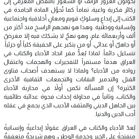
يحوّلون الغرور الزائف أو الشعور بالنقص المعرفي إلى
ركائز فكرية واعية، تماماً كما تُحوَّل المادة الجامدة في
الكتب إلى إبداعٍ وسلوكٍ قويم ومعانٍ أخلاقية واجتماعية
وإنسانية ووطنية. وهذا هو نهجهم الراسخ منذ أكثر من
ألف وأربعمائة عام، وهو نهجٌ لا يشكك فيه إلا مغرضٌ
أو جاهلٌ أو عدائي، أو من يتكبر على الحقيقة كلياً أو جزئياً.
نتساءل دائماً: لماذا يُعدُّ مقر اتحاد الأدباء والكتاب في
العراق هدفاً مستمراً للتفجيرات والهجمات واعتقال
رواده من الأدباء؟ ولماذا لا يستهدف أصحاب فتاوى
القتل والتدمير النقابات والتجمعات الثقافية الأخرى
الكثيرة؟ إن المسألة تكمن أولاً في محاربة الأدباء
والكتاب، وثانياً في محاولة إحداث فجوة عدائية طائفية
بين الجاهل الديني والمثقف الأديب الذي يجمع في عقله
أدب الدين والدنيا.
يُعدّ الأدباء والكتاب في العراق عقولاً إبداعيةً وإنسانيةً
منفتحةً على الخير وخدمة الوطن، وهم شريحةٌ متعففةٌ