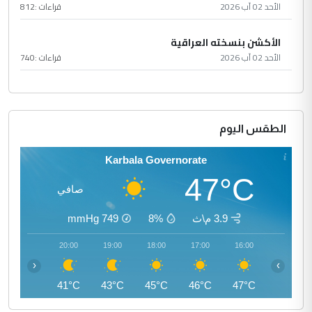
الأحد 02 آب 2026
قراءات :
812
الأكشن بنسخته العراقية
الأحد 02 آب 2026
قراءات :
740
الطقس اليوم
Karbala Governorate
47°C
صافي
3.9 م\ث
8%
749
mmHg
21:00
20:00
19:00
18:00
17:00
16:00
‹
›
40°C
41°C
43°C
45°C
46°C
47°C