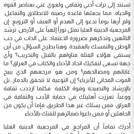
تستند إلى تراث أدبي وثقافي ولغوي غني بعناصر القوة
والحياة، مما يجعلها قاعدة رصينة للانطلاق والتفاعل.
ولم أرها يوماً تدعو إلى الهدم أو العنف أو الترويع. إن
المرجعية الدينية العليا تمثل نوراً إلهياً على الأرض، ترشد
التائهين وتذكرهم بضرورة الاعتماد على الذات في حب
الوطن والتمسك بالعقيدة. وهنا يطرح السؤال: من أين
يستقي هؤلاء القتلة فتاواهم بالقتل والتخريب؟ وأي
جهة تسعى لتفكيك اتحاد الأدباء والكتاب في العراق؟ ما
غاياتهم ومصالحهم؟ ومن هو مرجعهم الذي يبيح
الموت المجاني للأبرياء؟ إن التوعية لا تتحقق بالدمار، بل
بالإرشاد والنصيحة وقوة الكلمة. فكلما ازددت ثقافة
ووعياً، تعززت أهليتك في حماية الأدب والثقافة في
العراق؛ فمن يسلك غير هذا الطريق، فإما أن يكون من
الجاهلين أو ممن باعوا ضمائرهم للفتك بالأدباء.
أدرك تماماً أن المراجع في المرجعية الدينية العليا