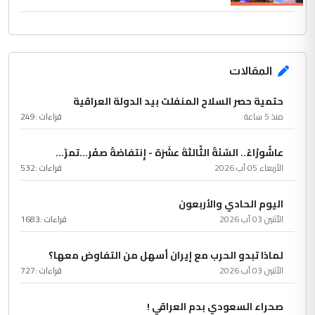
المقالات
حتمية حصر السلاح المنفلت بيد الدولة العراقية
منذ 5 ساعة
قراءات :
249
عاشُورْاءُ.. السّنَةُ الثّالثةَ عشَرَة - إِنتفاضةُ صفَر…تمرّ...
الأربعاء 05 آب 2026
قراءات :
532
اليوم الحادي والأربعون
الأثنين 03 آب 2026
قراءات :
1683
لماذا تبدو الحرب مع إيران أسهل من التفاوض معها؟
الأثنين 03 آب 2026
قراءات :
727
صحراء السعودي بدم العراقي !