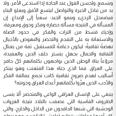
ويسمع، ويُحسن القول عند الحاجة إذا استدعى الأمر، ولا
بد من تبادل الخبرة والتواصل ليتسع الأفق ويعلو البناء
فيضمحل الرديء وينمو الجيد؛ سعياً إلى الإبداع. إن
المسألة في النتيجة مسألة حضارة وفكر وذوق ومعرفة،
وإحياء قسط من التراث والفكر في حدود الصلة
والاستعانة به على التقدم والتحضر والنهوض بالأجيال
نهضةً ثقافيةً؛ ليكون دعامةً للمستقبل. ثمة من يغتال
الثقافة والجمال بجهلٍ يتستر خلف الدين والعقيدة،
مروّعاً بناة الوطن الذين يواجهون بكلماتهم كلَّ حاقدٍ
على العراق. فما الذي جناه هذا المتعنت وهو يبتكر
أساليب لهدم صروحٍ ثقافية كانت تجمع عمالقة الفكر
والأدب، الذين هزّوا بكلماتهم أعداء العراق وخونته؟
ينبغي على الإنسان العراقي الواعي والمتحضر ألا ينسى
الظروف القاسية التي عصفت بالبلاد نتيجة الغزوات
الوحشية التي شنها الحاقدون من الداخل والخارج، والتي
كان آخرها محاولات تنظيم (داعش) التكفيري وهو ينظم