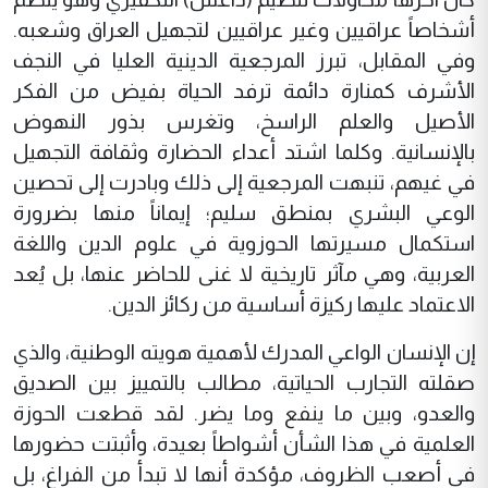
أشخاصاً عراقيين وغير عراقيين لتجهيل العراق وشعبه.
وفي المقابل، تبرز المرجعية الدينية العليا في النجف
الأشرف كمنارة دائمة ترفد الحياة بفيض من الفكر
الأصيل والعلم الراسخ، وتغرس بذور النهوض
بالإنسانية. وكلما اشتد أعداء الحضارة وثقافة التجهيل
في غيهم، تنبهت المرجعية إلى ذلك وبادرت إلى تحصين
الوعي البشري بمنطق سليم؛ إيماناً منها بضرورة
استكمال مسيرتها الحوزوية في علوم الدين واللغة
العربية، وهي مآثر تاريخية لا غنى للحاضر عنها، بل يُعد
الاعتماد عليها ركيزة أساسية من ركائز الدين.
إن الإنسان الواعي المدرك لأهمية هويته الوطنية، والذي
صقلته التجارب الحياتية، مطالب بالتمييز بين الصديق
والعدو، وبين ما ينفع وما يضر. لقد قطعت الحوزة
العلمية في هذا الشأن أشواطاً بعيدة، وأثبتت حضورها
في أصعب الظروف، مؤكدة أنها لا تبدأ من الفراغ، بل