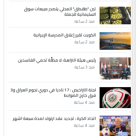
تين "طقطق" المحلي يتصدر مبيعات سوق
5
حيدر عاشور
السليمانية للجملة
التعليق : تحياتي لك استاذ حامدتركان. كلام
منذ 2 ساعة
دقيق ومسؤول؛ فالاستثمار الحقيقي للإنسان
الكويت تقرر إغلاق المدرسة الإيرانية
وثروات البلد يعتمد على الكفاءة ...
منذ 2 ساعة
بين الإهمال واغتصاب الأرض.. بلاد
الموضوع :
الرافدين تعاني الجفاف والتصحر!!
رئيس هيئة النزاهة: لا مظلَّة تحمي الفاسدين
منذ 3 ساعة
لجنة التراخيص : 17 ناديا في دوري نجوم العراق و3
فرق خارج الضوابط
منذ 4 ساعة
اتحاد الكرة : تجديد عقد ارنولد لمدة سبعة اشهر
منذ 4 ساعة