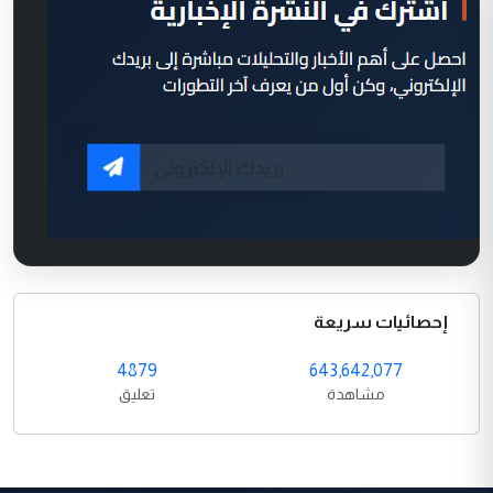
إحصائيات سريعة
4879
643,642,077
مشاهدة
تعليق