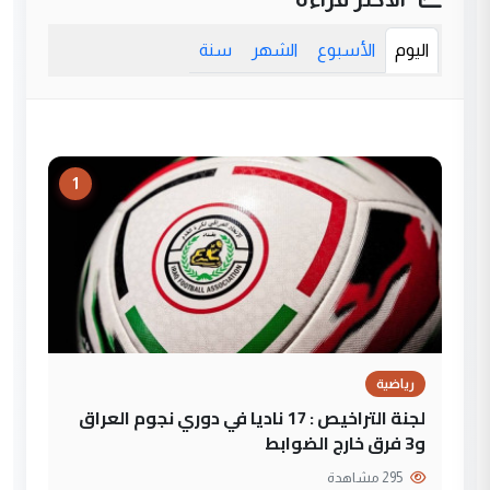
اليوم
الأسبوع
الشهر
سنة
1
رياضية
لجنة التراخيص : 17 ناديا في دوري نجوم العراق
و3 فرق خارج الضوابط
295 مشاهدة