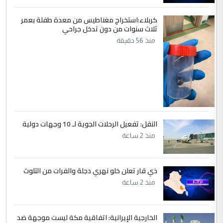
وتعديل استمارة قرعة الحج
كربلاء:استخراج مغناطيس من معدة طفلة بعمر
ثلاث سنوات من دون تدخل جراحي
5
صلاح مهدي حسن
منذ 56 دقيقة
التعليق : صلاح مهدي حسن ...
هيئة الحج تصدر قرارا يخص "لم الشمل"
الموضوع :
وتعديل استمارة قرعة الحج
النقل: تفعيل الرحلات الجوية لـ 10 وجهات دولية
منذ 2 ساعة
ذي قار تعلن خلو نهري دجلة والفرات من التلوث
منذ 2 ساعة
الخارجية الإيرانية: اتفاقية مكة ليست موجهة ضد