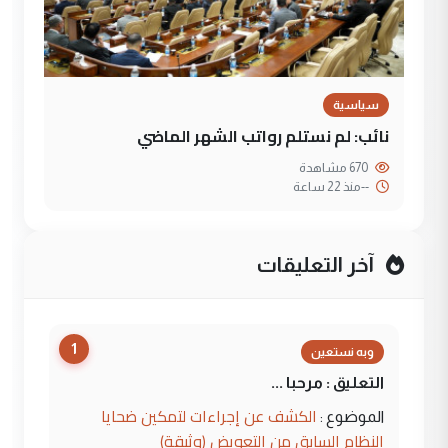
سياسية
نائب: لم نستلم رواتب الشهر الماضي
670 مشاهدة
--
منذ 22 ساعة
آخر التعليقات
1
وبه نستعين
التعليق : مرحبا ...
الكشف عن إجراءات لتمكين ضحايا
الموضوع :
النظام السابق من التعويض (وثيقة)