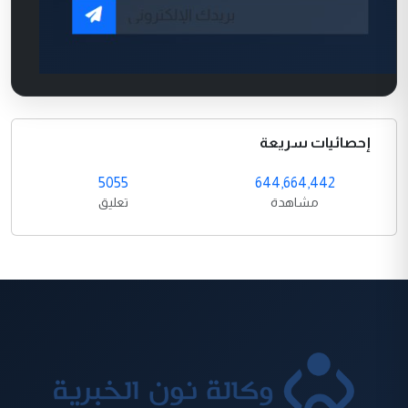
إحصائيات سريعة
5055
644,664,442
مشاهدة
تعليق