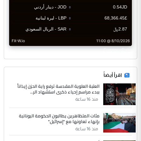
CurrencyRate
اقرأ أيضاً
العتبة العلوية المقدسة ترفع راية الحزن إيذاناً
ببدء مراسم إحياء ذكرى استشهاد الر...
منذ 16 ساعة
مئات المتظاهرين يطالبون الحكومة اليونانية
بإنهاء تعاونها مع "إسرائيل"
منذ 16 ساعة