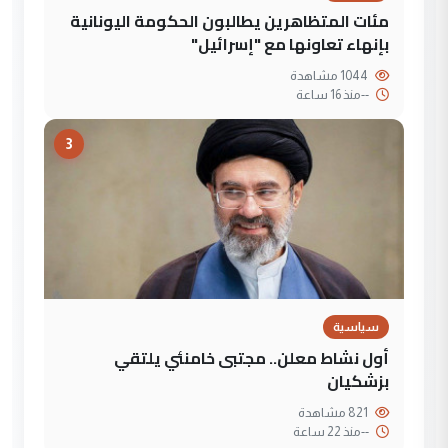
مئات المتظاهرين يطالبون الحكومة اليونانية
بإنهاء تعاونها مع "إسرائيل"
1044 مشاهدة
--
منذ 16 ساعة
3
سياسية
أول نشاط معلن.. مجتبى خامنئي يلتقي
بزشكيان
821 مشاهدة
--
منذ 22 ساعة