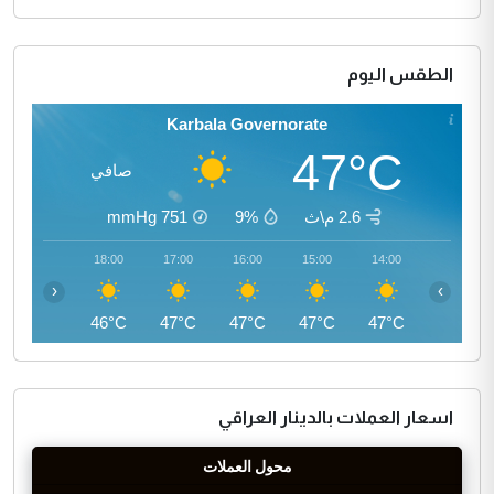
الطقس اليوم
Karbala Governorate
47°C
صافي
2.6 م\ث
9%
751
mmHg
19:00
18:00
17:00
16:00
15:00
14:00
‹
›
44°C
46°C
47°C
47°C
47°C
47°C
اسعار العملات بالدينار العراقي