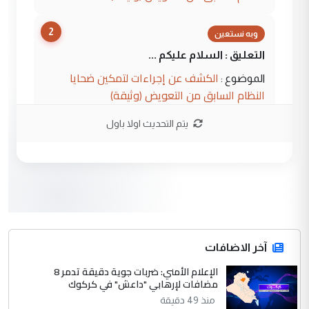
2
وبه نستعين
التعليق : السلام عليكم ...
الكشف عن إجراءات لتمكين ضحايا
الموضوع :
النظام السابق من التعويض (وثيقة)
يتم التحديث اولا باول
3
محمد حسين عبد الكريم حسين
التعليق : هل أستطيع الحصول على هذه
المسرحيات ...
كربلاء :اصدار اربع مسرحيات للشاعر رضا
الموضوع :
الخفاجي
4
آخر الاضافات
صلاح مهدي حسن
الإعلام الأمني: ضربات جوية دقيقة تدمر 8
التعليق : صلاح مهدي حسن ...
مضافات لإرهابي "داعش" في كركوك
هيئة الحج تصدر قرارا يخص "لم الشمل"
الموضوع :
منذ 49 دقيقة