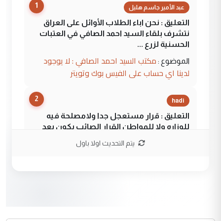
1
عبد الأمير جاسم هليل
التعليق : نحن اباء الطلاب الأوائل على العراق
نتشرف بلقاء السيد احمد الصافي في العتبات
الحسنية لزرع ...
مكتب السيد احمد الصافي : لا يوجود
الموضوع :
لدينا اي حساب على الفيس بوك وتويتر
2
hadi
التعليق : قرار مستعجل جدا ولامصلحة فيه
للوزاره ولا للمواطن القرار الصائب يكون بعد
الاستماع للمدير ومغرفة ...
يتم التحديث اولا باول
وزير الصحة يعفي مدير مستشفى الكرخ
الموضوع :
العام في بغداد
3
سردار
التعليق : واحد من عصابة علي ماما يسقط
جنسية الرافد الثالث للعراق ومن اصول عريقة