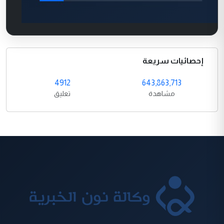
إحصائيات سريعة
4912
643,863,713
مشاهدة
تعليق