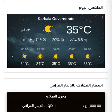
الطقس اليوم
Karbala Governorate
35°C
صافي
5.8 م\ث
20%
749
mmHg
07:00
06:00
05:00
04:00
03:00
02:00
‹
›
35°C
34°C
34°C
35°C
35°C
35°C
اسعار العملات بالدينار العراقي