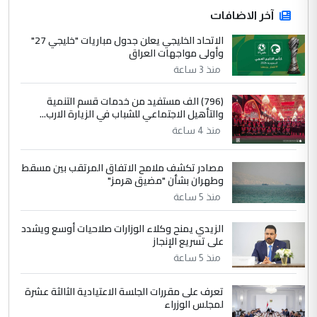
ابا فرات ...
آخر الاضافات
الجواهري يرد على صدام حسين سل
الاتحاد الخليجي يعلن جدول مباريات "خليجي 27"
الموضوع :
وأولى مواجهات العراق
مضجعيك يابن الزنا (نص كامل)
منذ 3 ساعة
4
سردار
(796) الف مستفيد من خدمات قسم التنمية
والتأهيل الاجتماعي للشباب في الزيارة الارب...
التعليق : واحد من عصابة علي ماما يسقط
منذ 4 ساعة
جنسية الرافد الثالث للعراق ومن اصول عريقة
ابا فرات ...
مصادر تكشف ملامح الاتفاق المرتقب بين مسقط
الجواهري يرد على صدام حسين سل
الموضوع :
وطهران بشأن "مضيق هرمز"
مضجعيك يابن الزنا (نص كامل)
منذ 5 ساعة
الزيدي يمنح وكلاء الوزارات صلاحيات أوسع ويشدد
5
حيدر عاشور
على تسريع الإنجاز
التعليق : تحياتي لك استاذ حامدتركان. كلام
منذ 5 ساعة
دقيق ومسؤول؛ فالاستثمار الحقيقي للإنسان
وثروات البلد يعتمد على الكفاءة ...
تعرف على مقررات الجلسة الاعتيادية الثالثة عشرة
بين الإهمال واغتصاب الأرض.. بلاد
لمجلس الوزراء
الموضوع :