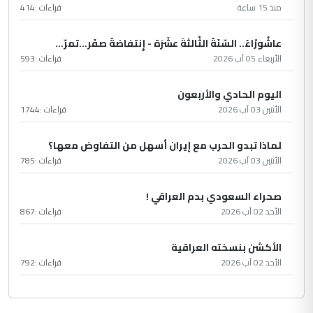
منذ 15 ساعة
قراءات :
414
عاشُورْاءُ.. السّنَةُ الثّالثةَ عشَرَة - إِنتفاضةُ صفَر…تمرّ...
الأربعاء 05 آب 2026
قراءات :
593
اليوم الحادي والأربعون
الأثنين 03 آب 2026
قراءات :
1744
لماذا تبدو الحرب مع إيران أسهل من التفاوض معها؟
الأثنين 03 آب 2026
قراءات :
785
صحراء السعودي بدم العراقي !
الأحد 02 آب 2026
قراءات :
867
الأكشن بنسخته العراقية
الأحد 02 آب 2026
قراءات :
792