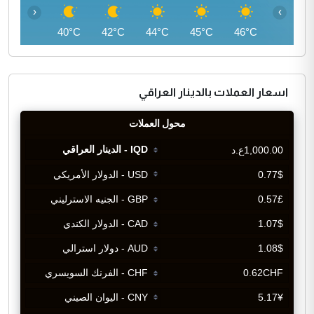
‹
›
39°C
40°C
42°C
44°C
45°C
46°C
اسعار العملات بالدينار العراقي