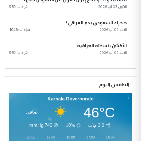
الأثنين 03 آب 2026
قراءات :
969
صحراء السعودي بدم العراقي !
الأحد 02 آب 2026
قراءات :
1048
الأكشن بنسخته العراقية
الأحد 02 آب 2026
قراءات :
960
الطقس اليوم
Karbala Governorate
46°C
صافي
3.9 م\ث
10%
749
mmHg
21:00
20:00
19:00
18:00
17:00
16:00