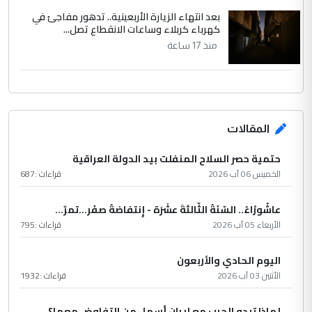
بعد انتهاء الزيارة الأربعينية.. تدهور مفاجئ في
كهرباء كربلاء وساعات الانقطاع تصل...
منذ 17 ساعة
المقالات
حتمية حصر السلاح المنفلت بيد الدولة العراقية
الخميس 06 آب 2026
قراءات :
687
عاشُورْاءُ.. السّنَةُ الثّالثةَ عشَرَة - إِنتفاضةُ صفَر…تمرّ...
الأربعاء 05 آب 2026
قراءات :
795
اليوم الحادي والأربعون
الأثنين 03 آب 2026
قراءات :
1932
لماذا تبدو الحرب مع إيران أسهل من التفاوض معها؟