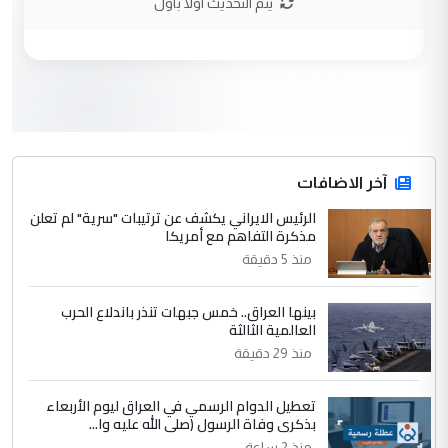
يتم التحديث اولا باول
الحسنية لزرع ...
مكتب السيد احمد الصافي : لا يوجود
الموضوع :
لدينا اي حساب على الفيس بوك وتويتر
3
hadi
التعليق : قرار مستعجل جدا ولامصلحة فيه
آخر الاضافات
للوزاره ولا للمواطن القرار الصائب يكون بعد
الاستماع للمدير ومغرفة ...
الرئيس الايراني يكشف عن ترتيبات "سرية" لم تعلن
مذكرة التفاهم مع أمريكا
وزير الصحة يعفي مدير مستشفى الكرخ
الموضوع :
العام في بغداد
منذ 5 دقيقة
بينها العراق.. خمس جبهات تنذر باندلاع الحرب
4
سردار
العالمية الثالثة
التعليق : واحد من عصابة علي ماما يسقط
منذ 29 دقيقة
جنسية الرافد الثالث للعراق ومن اصول عريقة
ابا فرات ...
تعطيل الدوام الرسمي في العراق ليوم الأربعاء
بذكرى وفاة الرسول (صلى الله عليه وا...
الجواهري يرد على صدام حسين سل
الموضوع :
منذ 2 ساعة