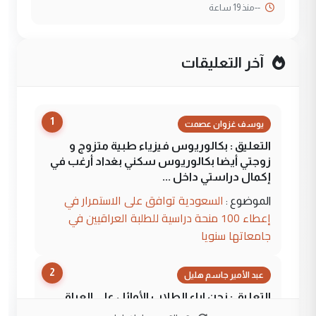
--
منذ 19 ساعة
آخر التعليقات
1
يوسف غزوان عصمت
التعليق : بكالوريوس فيزياء طبية متزوج و
زوجتي أيضا بكالوريوس سكني بغداد أرغب في
إكمال دراستي داخل ...
السعودية توافق على الاستمرار في
الموضوع :
إعطاء 100 منحة دراسية للطلبة العراقيين في
جامعاتها سنويا
2
عبد الأمير جاسم هليل
التعليق : نحن اباء الطلاب الأوائل على العراق
نتشرف بلقاء السيد احمد الصافي في العتبات