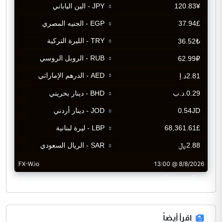
CurrencyRate
اقرأ أيضاً