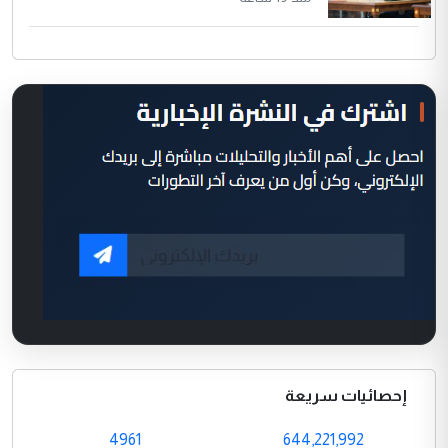
إحصائيات سريعة
4961
644,221,992