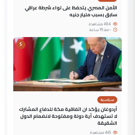
الأمن المصري يتحفظ على لواء شرطة عراقي
سابق بسبب مليار جنيه
484 مشاهدة
--
منذ 19 ساعة
5
سياسية
أردوغان يؤكد ان اتفاقية مكة للدفاع المشترك
لا تستهدف أية دولة ومفتوحة لانضمام الدول
الشقيقة
465 مشاهدة