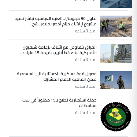
مضجعيك يابن الزنا (نص كامل)
بطول 90 كيلومترًا.. العتبة العباسية تباشر تنفيذ
5
سردار
مشروع لإنشاء حزام أخضر بمليون شج...
التعليق : واحد من عصابة علي ماما يسقط
منذ 3 ساعة
جنسية الرافد الثالث للعراق ومن اصول عريقة
ابا فرات ...
العراق يتفاوض مع ائتلاف بزعامة شيفرون
الجواهري يرد على صدام حسين سل
الأمريكية لبناء خط أنابيب بقيمة 15 مليار د...
الموضوع :
مضجعيك يابن الزنا (نص كامل)
منذ 3 ساعة
وصول قوة عسكرية باكستانية الى السعودية
ضمن اتفاقية الدفاع المشترك
منذ 3 ساعة
حملة استخبارية تطيح بـ19 مطلوباً في ست
محافظات
منذ 3 ساعة