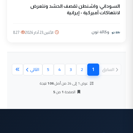
السوداني: واشنطن تقصف الحشد ونتعرض
لانتهاكات أميركية - إيرانية
وكالة نون
الأثنين 23 آذار 2026
827
1
السابق
2
3
4
5
التالي
(الصفحة الحالية)
عرض 1 إلى 24 من أصل
106
نتيجة
الصفحة
1
من
5