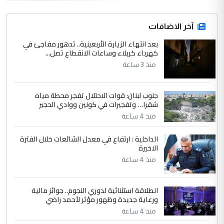
hadi
التعليق : قرار مستعجل جدا ولامصلحة فيه
آخر الاضافات
للوزاره ولا للمواطن القرار الصائب يكون بعد
الاستماع للمدير ومغرفة ...
بعد انتهاء الزيارة الأربعينية.. تدهور مفاجئ في
كهرباء كربلاء وساعات الانقطاع تصل...
وزير الصحة يعفي مدير مستشفى الكرخ
الموضوع :
العام في بغداد
منذ 3 ساعة
جنوب لبنان: قوات الاحتلال تفجر محطة مياه
4
سردار
شقرا… وتفجيرات في كونين ووادي الحجير
التعليق : واحد من عصابة علي ماما يسقط
منذ 4 ساعة
جنسية الرافد الثالث للعراق ومن اصول عريقة
ابا فرات ...
الداخلية : ارتفاع في معدل الشائعات خلال الفترة
الاخيرة
الجواهري يرد على صدام حسين سل
الموضوع :
مضجعيك يابن الزنا (نص كامل)
منذ 4 ساعة
انطلاقة استثنائية لدوري النجوم.. جوائز مالية
5
سردار
ورعاية جديدة وظهور مؤثر لأحمد راضي
التعليق : واحد من عصابة علي ماما يسقط
منذ 4 ساعة
جنسية الرافد الثالث للعراق ومن اصول عريقة