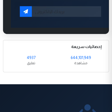
إحصائيات سريعة
4937
644,101,949
مشاهدة
تعليق