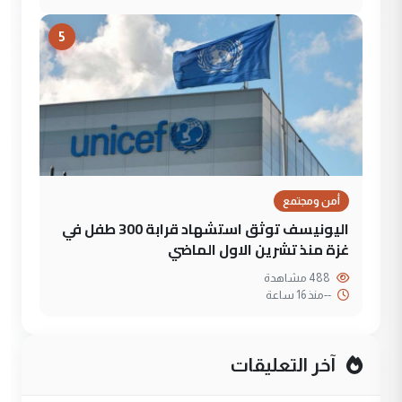
5
أمن ومجتمع
اليونيسف توثق استشهاد قرابة 300 طفل في
غزة منذ تشرين الاول الماضي
488 مشاهدة
--
منذ 16 ساعة
آخر التعليقات