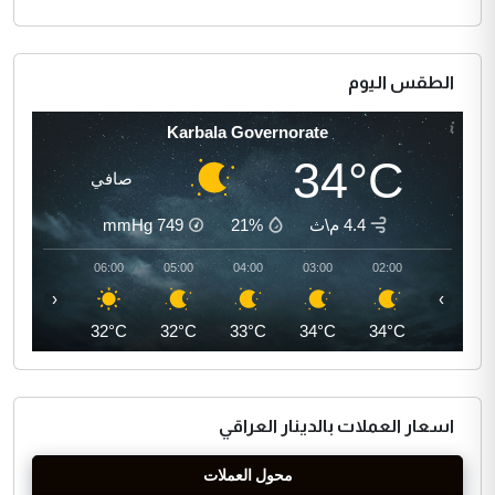
الطقس اليوم
Karbala Governorate
34°C
صافي
4.4 م\ث
21%
749
mmHg
07:00
06:00
05:00
04:00
03:00
02:00
‹
›
33°C
32°C
32°C
33°C
34°C
34°C
اسعار العملات بالدينار العراقي