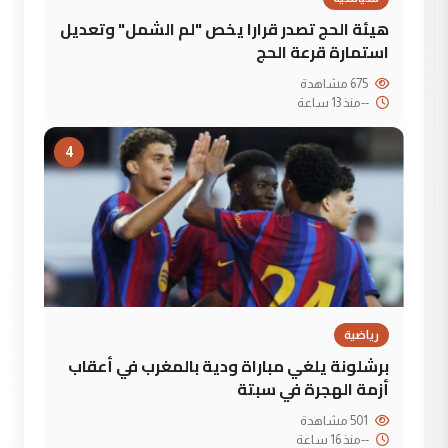
هيئة الحج تصدر قرارا يخص "لم الشمل" وتعديل
استمارة قرعة الحج
675 مشاهدة
--
منذ 13 ساعة
4
رياضية
برشلونة يلغي مباراة ودية بالمغرب في أعقاب
أزمة الهجرة في سبتة
501 مشاهدة
--
منذ 16 ساعة