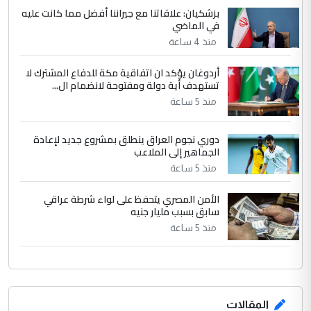
ابا فرات ...
بزشكيان: علاقاتنا مع جيراننا أفضل مما كانت عليه
في الماضي
الجواهري يرد على صدام حسين سل
الموضوع :
مضجعيك يابن الزنا (نص كامل)
منذ 4 ساعة
أردوغان يؤكد ان اتفاقية مكة للدفاع المشترك لا
تستهدف أية دولة ومفتوحة لانضمام ال...
منذ 5 ساعة
دوري نجوم العراق ينطلق بمشروع جديد لإعادة
الجماهير إلى الملاعب
منذ 5 ساعة
الأمن المصري يتحفظ على لواء شرطة عراقي
سابق بسبب مليار جنيه
منذ 5 ساعة
المقالات