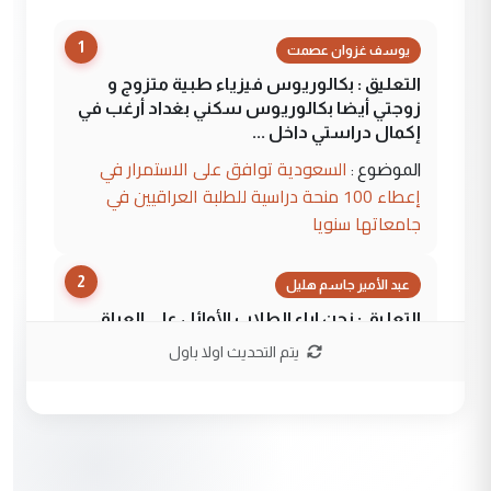
1
يوسف غزوان عصمت
التعليق : بكالوريوس فيزياء طبية متزوج و
زوجتي أيضا بكالوريوس سكني بغداد أرغب في
إكمال دراستي داخل ...
السعودية توافق على الاستمرار في
الموضوع :
إعطاء 100 منحة دراسية للطلبة العراقيين في
جامعاتها سنويا
2
عبد الأمير جاسم هليل
التعليق : نحن اباء الطلاب الأوائل على العراق
نتشرف بلقاء السيد احمد الصافي في العتبات
يتم التحديث اولا باول
الحسنية لزرع ...
مكتب السيد احمد الصافي : لا يوجود
الموضوع :
لدينا اي حساب على الفيس بوك وتويتر
3