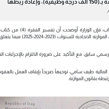
بعقود "الموازنة الثلاثية" الخاصة بـ(150 ألف درجة وظيفية)، وإعادة ربطها
.
وبحسب الوثيقة، الموجهة إلى مجلس النواب، فإن الوزارة أوضحت أ
يقتضي “إيقاف العمل بكافة نصوص قانون الموازنة الاتحادية للسنوات 
رسمي سابق، مع التأكيد على ضرورة الالتزام بالإجراءات الق
لمالية طيف سامي، توجيهاً صريحاً بإيقاف العمل بالعقود
بطة بقانون الموازنة.