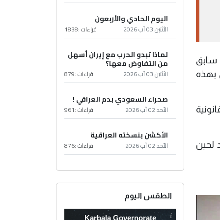
اليوم الحادي والأربعون
الأثنين 03 آب 2026
قراءات :
1838
لماذا تبدو الحرب مع إيران أسهل
ن تفسير الفقرة (4) من كتاب سابق
من التفاوض معها؟
الأثنين 03 آب 2026
قراءات :
879
(2023-2024-2025) فيما يتعلق بهذه
صحراء السعودي بدم العراقي !
انونية
الأحد 02 آب 2026
قراءات :
961
الأكشن بنسخته العراقية
 لحين
الأحد 02 آب 2026
قراءات :
876
الطقس اليوم
Karbala Governorate