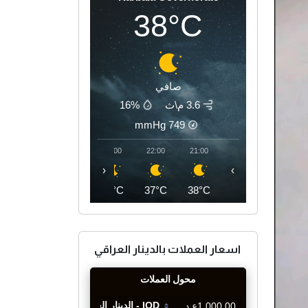
38°C
صافي
3.6 م\ث
16%
mmHg
749
01:00
00:00
23:00
22:00
21:00
‹
›
35°C
36°C
37°C
37°C
38°C
اسعار العملات بالدينار العراقي