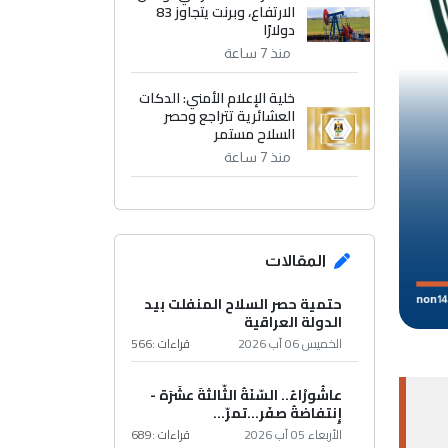
الارتفاع، وبرنت يتجاوز 83
دولارًا
منذ 7 ساعة
خلية الإعلام الأمني: الدكات
العشائرية تتراجع وحصر
السلاح مستمر
منذ 7 ساعة
المقالات
حتمية حصر السلاح المنفلت بيد
الدولة العراقية
الخميس 06 آب 2026
قراءات :
566
عاشُورْاءُ.. السّنَةُ الثّالثةَ عشَرَة -
إِنتفاضةُ صفَر…تمرّ...
الأربعاء 05 آب 2026
قراءات :
689