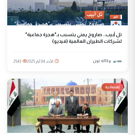
تل أبيب.. صاروخ يمني يتسبب بـ"هجرة جماعية"
لشركات الطيران العالمية (فيديو)
وكالة نون
الأحد 04 آيار 2025
2543
إقتصادية