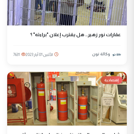
عقارات نور زهير.. هل يقترب إعلان "براءته" ؟
وكالة نون
الأثنين 01 آيار 2023
7631
إقتصادية