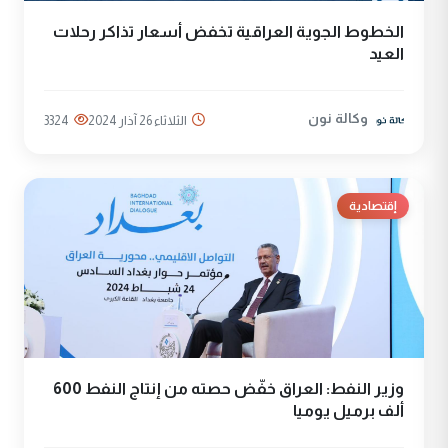
الخطوط الجوية العراقية تخفض أسعار تذاكر رحلات
العيد
وكالة نون
الثلاثاء 26 آذار 2024
3324
إقتصادية
وزير النفط: العراق خفّض حصته من إنتاج النفط 600
ألف برميل يوميا