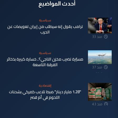
أحدث المواضيع
سياسية
ترامب يقول إنه سيطلب من إيران تعويضات عن
الحرب
منذ 33
دقيقة
سياسية
مسيّرة تضرب مخزن التاجي؟.. خسارة كبيرة بذخائر
الفرقة التاسعة
منذ 37
دقيقة
إقتصادية
"1.28 مليار دينار" ضبط تلاعب كمركي بشحنات
اللحوم في أم قصر
منذ 43
دقيقة