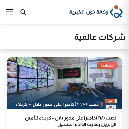
شركات عالمية
إقتصادية
نصب (١٦٨)كاميرا على محور بابل - كربلاء لتأمين
الزائرين بمدينة الامام الحسين