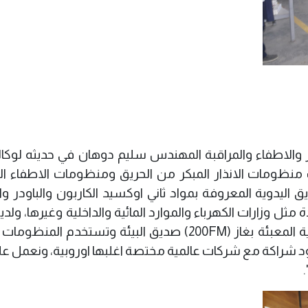
 والاطفاء والمراقبة المهندس سليم دوهان في حديثه لوكال
 منظومات الانذار المبكر من الحريق ومنظومات الاطفاء التل
 اليدوية المعروفة بمواد ثاني اوكسيد الكاربون والباودر وا
 وزارات الكهرباء والموارد المائية والداخلية وغيرها، ولدين
انواع من المنظومات الجافة والرطبة والتلقائية المعبئة بغاز (200FM) صديق البيئة وتستخد
 عقود شراكة مع شركات عالمية مختصة اغلبها اوروبية، ونعمل ع