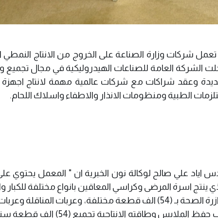
 تعمل شركات وزارة الصناعة على الخروج من الانتاج النمطي 
لت الشركة العامة للصناعات الهيدروليكية في مجال تجميع و
جديدة وعقد شراكات مع شركات عالمية مهمة لانتاج اجهزة
زمات الطبية ومنظومات الانذار والاطفاء واسلاك اللحام.
اياد علي صالح لوكالة نون الخبرية ان " المعمل يحتوي على
ينتج اسرة المرضى وكراسي المعاقين بانواع مختلفة للكبار و
ولشديدي العوق والكهربائي والعادي وجهزنا وازرة الصحة بـ (54) الف قطعة مختلفة، وعربات المناقلة
الدواء ودواليب زجاجية لتعقيم الاشعة ودواليب حفظ الملابس وطاقته الانتاجية ت