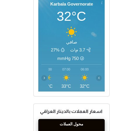
Karbala Governorate
32°C
صافي
3.7 م\ث
27%
mmHg
750
10:00
09:00
08:00
07:00
06:00
‹
›
41°C
38°C
36°C
33°C
32°C
اسعار العملات بالدينار العراقي