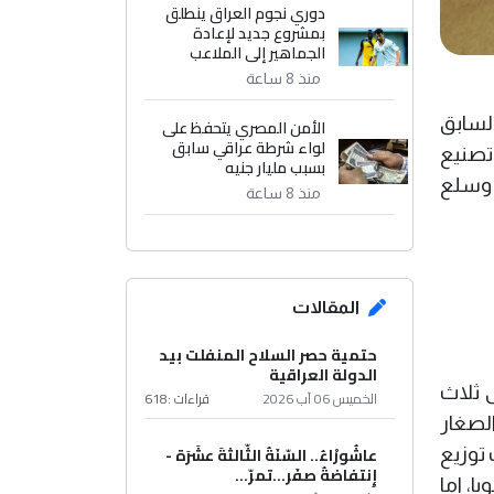
دوري نجوم العراق ينطلق
بمشروع جديد لإعادة
الجماهير إلى الملاعب
منذ 8 ساعة
السابق
الأمن المصري يتحفظ على
لواء شرطة عراقي سابق
تصنيع
بسبب مليار جنيه
 وسلع
منذ 8 ساعة
المقالات
حتمية حصر السلاح المنفلت بيد
الدولة العراقية
 ثلاث
الخميس 06 آب 2026
قراءات :
618
الصغار
عاشُورْاءُ.. السّنَةُ الثّالثةَ عشَرَة -
 وعربات توزيع
إِنتفاضةُ صفَر…تمرّ...
جميع (54) الف قطعة سنويا، اما