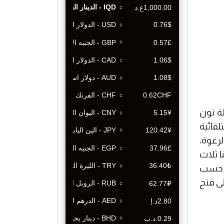
ة نون
قائية
لرغوة،
ا ثلاث
م المنظومات حسب
لى فتح