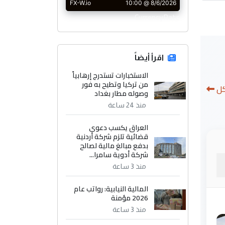
CurrencyRate
اقرأ أيضاً
الاستخبارات تستدرج إرهابياً
من تركيا وتطيح به فور
كل
وصوله مطار بغداد
منذ 24 ساعة
العراق يكسب دعوى
قضائية تلزم شركة أردنية
بدفع مبالغ مالية لصالح
شركة أدوية سامرا...
منذ 3 ساعة
المالية النيابية: رواتب عام
2026 مؤمنة
منذ 3 ساعة