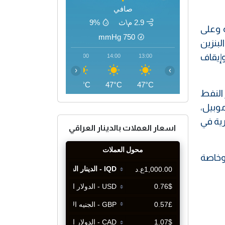
صافي
2.9 م\ث
9%
 وعلى
mmHg
750
لبنزين
ت وإيقاف
17:00
16:00
15:00
14:00
13:00
‹
›
47°C
47°C
48°C
47°C
47°C
 النفط
وبيل،
رية في
اسعار العملات بالدينار العراقي
 وخاصة