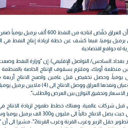
أكد وزير النفط حيان عبد الغني، اليوم السبت، أن العراق خفّض انتاجه من النفط 600 أ
 ليصل إنتاج البلاد الى 4 ملايين برميل يوميا، فيما كشف عن خطة لزيادة إنتاج النفط ف
ة له دوافع اقتصادية.
ر بغداد السادس/ التواصل الإقليمي): إن "وزارة النفط وضع
يس من منظمة أوبك، وملتزم بسقوف الإنتاج الخاصة بالمنظمة
غت أربعة ملايين و(600000) برميل يومياً، وحصل تخفيض قبل عامين واصبح الانتاج أربع
و(400000) برميل يومياً، وهناك تخفيضان طوعيان ونفذها العراق ووصل الانتاج الى (4) م
 الاسعار وتحقيق التوازن بين العرض والطلب".
 قبل شركات عالمية، وهناك خطط طموح لزيادة الانتاج ف
الرميلة في محافظة البصرة وهو اكبر الحقول حيث يصل الانتاج حالياً الى مليون و0
الانتاج الى مليون و800 الف برميل، فضلاً عن تطوير حقل الزبير وغرب القرنة وغ