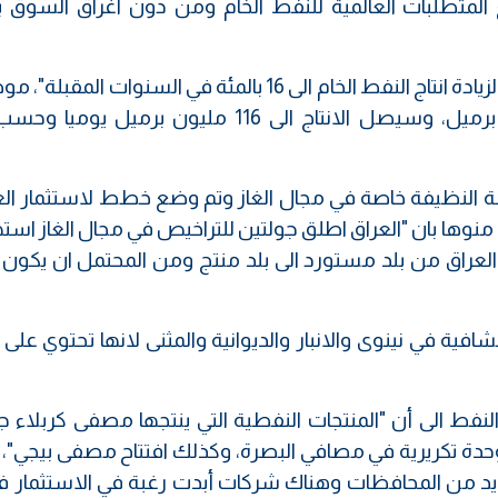
المتطلبات العالمية للنفط الخام ومن دون اغراق السوق 
وتابع وزير النفط أن "منظمة اوبك لديها خطة لزيادة انتاج النفط الخام الى 16 بالمئة في السنوات 
"انتاج المنظمة حاليا يبلغ بحدود 100 ملايين برميل، وسيصل الانتاج الى 116 مليون برم
ة النظيفة خاصة في مجال الغاز وتم وضع خطط لاستثمار الغا
 منوها بان "العراق اطلق جولتين للتراخيص في مجال الغاز ا
 وتحويل العراق من بلد مستورد الى بلد منتج ومن المحتمل ان يكون 
فية في نينوى والانبار والديوانية والمثنى لانها تحتوي على
النفط الى أن "المنتجات النفطية التي ينتجها مصفى كربلاء 
ت وحدة تكريرية في مصافي البصرة، وكذلك افتتاح مصفى بيجي"،
ديد من المحافظات وهناك شركات أبدت رغبة في الاستثمار ف