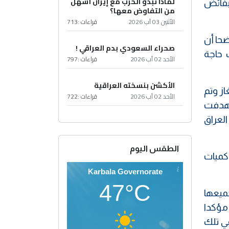
لماذا تبدو الحرب مع إيران أسهل
بفائض
من التفاوض معها؟
الأثنين 03 آب 2026
قراءات :
713
المقبلة"، موضحا أن
صحراء السعودي بدم العراقي !
يل يوميا وحسب حاجة
الأحد 02 آب 2026
قراءات :
797
الأكشن بنسخته العراقية
ز وتم
الأحد 02 آب 2026
قراءات :
722
ستهدفت
العراق
الطقس اليوم
 كميات
Karbala Governorate
47°C
جميعها
 مؤكدا
ي تلك