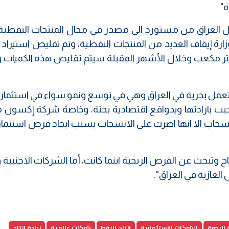
".
ل العراق من مستورد الى مصدر في مجال المنتجات النفطية
رة إيقاف العديد من المنتجات النفطية، وتم تقليص استيراد ا
تر مكعب يومياً الى 6 أو 7 آلاف متر مكعب وخلال الأشهر المقبلة سيتم تقليص هذه الكميا
ل تعمل بحرية في العراق وهي في توسع ونمو سواء في استثمار
حبت بارادتها وبدوافع اقتصادية بحتة، وخاصة شركة إكسون م
انسحاب الا انها اصرت على الانسحاب بسبب ايجاد فرص استثما
ح وتبحث عن الفرص الربحية اينما كانت، أما الشركات الاجنبية
الغازية في العراق".
البصرة
الشركات الاستثمارية
انتاج النفط
شركات عالمية
زيادة انتاج