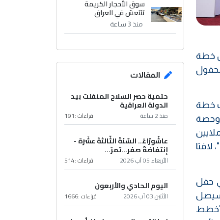
سوق الأحجار الكريمة
تنتعش في العراق
منذ 3 ساعة
لف برميل يومياً ضمن خطة
ي الحقول
المقالات
حتمية حصر السلاح المنفلت بيد
الدولة العراقية
ت خطة
منذ 2 ساعة
قراءات :
191
 وحصة
ة ملايين
عاشُورْاءُ.. السّنَةُ الثّالثةَ عشَرَة -
لايين برميل يوميا"، لافتا
إِنتفاضةُ صفَر…تمرّ...
الأربعاء 05 آب 2026
قراءات :
514
ي حقل
اليوم الحادي والأربعون
30 الف برميل يوميا وسيصل
الأثنين 03 آب 2026
قراءات :
1666
رب القرنة2"، مشيرا الى أن "خطط