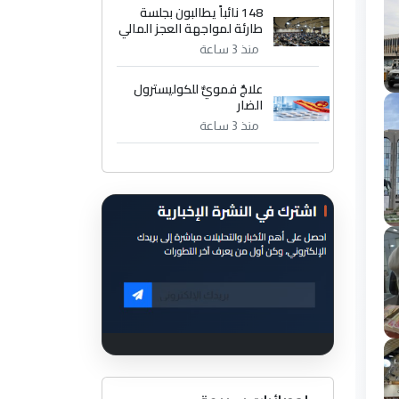
148 نائباً يطالبون بجلسة
طارئة لمواجهة العجز المالي
منذ 3 ساعة
علاجٌ فمويٌّ للكوليسترول
الضار
منذ 3 ساعة