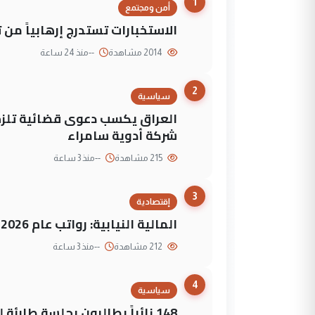
1
أمن ومجتمع
الاستخبارات تستدرج إرهابياً من 
2014 مشاهدة
--
منذ 24 ساعة
2
سياسية
العراق يكسب دعوى قضائية تلزم 
شركة أدوية سامراء
215 مشاهدة
--
منذ 3 ساعة
3
إقتصادية
المالية النيابية: رواتب عام 2026 مؤمنة
212 مشاهدة
--
منذ 3 ساعة
4
سياسية
148 نائباً يطالبون بجلسة طارئة لمواجهة العجز المالي