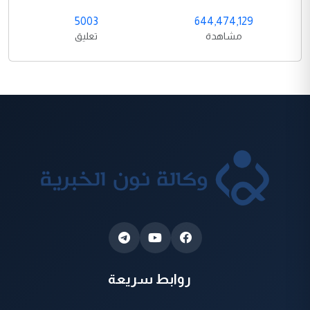
5003
644,474,129
مشاهدة
تعليق
روابط سريعة