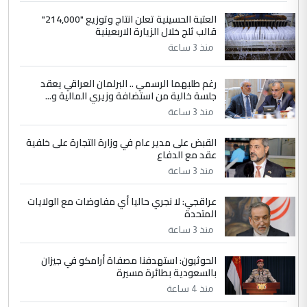
إعطاء 100 منحة دراسية للطلبة العراقيين في
العتبة الحسينية تعلن انتاج وتوزيع "214,000"
جامعاتها سنويا
قالب ثلج خلال الزيارة الاربعينية
منذ 3 ساعة
5
عبد الأمير جاسم هليل
رغم طلبهما الرسمي .. البرلمان العراقي يعقد
التعليق : نحن اباء الطلاب الأوائل على العراق
جلسة خالية من استضافة وزيري المالية و...
نتشرف بلقاء السيد احمد الصافي في العتبات
الحسنية لزرع ...
منذ 3 ساعة
مكتب السيد احمد الصافي : لا يوجود
الموضوع :
القبض على مدير عام في وزارة التجارة على خلفية
لدينا اي حساب على الفيس بوك وتويتر
عقد مع الدفاع
منذ 3 ساعة
عراقجي: لا نجري حاليا أي مفاوضات مع الولايات
المتحدة
منذ 3 ساعة
الحوثيون: استهدفنا مصفاة أرامكو في جيزان
بالسعودية بطائرة مسيرة
منذ 4 ساعة