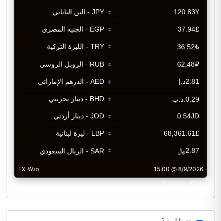
CurrencyRate