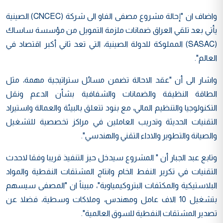
واضاف ان "إحالة مشروع مصفى الفاو الى شركة (CNCEC) الصينية
يأتي بعد تلقي العراق ضمانات ملزمة التمويل من مؤسسة ساساك
(SASAC) المملوكة للدولة الصينية، التي تعد ثاني أكبر اقتصاد في
العالم".
واشار الى أن "عقد الاحالة تضمن مسائل ستراتيجية مهمة، مثل
الطاقة النظيفة والضمانات والشفافية بشأن الدعم ونقل
التكنولوجيا والتنظيم المالي، مع بنود تتعلق بالبيئة والعمالة واستيراد
التقنيات الحديثة وتدريب العاملين في مراكز تخصصية للتشغيل
والصيانة والتطوير والاداء التقني والهندسي".
وتابع عبد الجبار أن " المشروع سيدخل حيز التنفيذ قريبا وفقا لاحدث
التقنيات في تكرير النفط الخام وانتاج المشتقات النفطية والمواد
البلاستيكية والمكثفات البتروكيمياوية"، مبيناً ان "المصفى سيسهم
بتشغيل 10 الاف عامل ومهندس، وملاكات وسطية، فضلا عن
تصدير المشتقات النفطية للسوق العالمية".