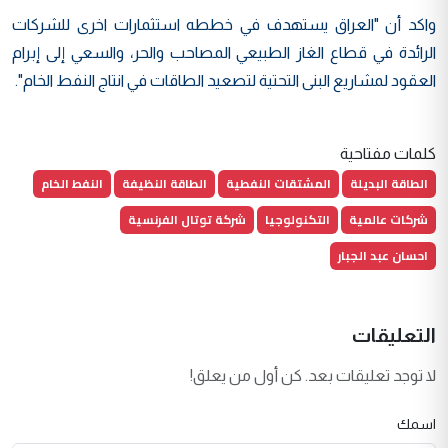
واكد أن "العراق يستهدف في خططه استثمارات اخرى للشركات
الرائدة في قطاع الغاز الطبيعي المصاحب والحر، والسعي إلى إبرام
العقود لمشاريع البنى التحتية لتصعيد الطاقات في انتاج النفط الخام".
كلمات مفتاحية
الطاقة البديلة
المشتقات النفطية
الطاقة النظيفة
النفط الخام
شركات عالمية
التكنولوجيا
شركة توتال الفرنسية
احسان عبد الجبار
التعليقات
لا توجد تعليقات بعد. كن أول من يعلق!
اسمك