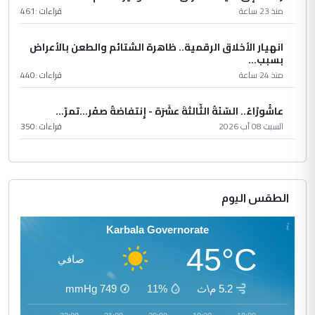
منذ 23 ساعة
قراءات :
461
انهيار الأخلاق الرقمية.. ظاهرة الشتائم والطعن بالأعراض
بسبب...
منذ 24 ساعة
قراءات :
440
عاشُورْاءُ.. السّنَةُ الثّالثةَ عشَرَة - إِنتفاضةُ صفَر…تمرّ...
السبت 08 آب 2026
قراءات :
350
الطقس اليوم
Karbala Governorate
45°C
صافي
5.2 م\ث
11%
749
mmHg