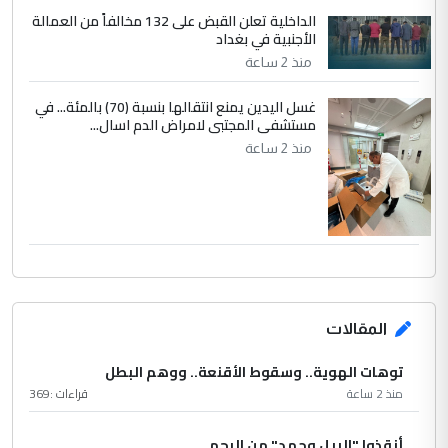
الداخلية تعلن القبض على 132 مخالفاً من العمالة
الأجنبية في بغداد
منذ 2 ساعة
غسل اليدين يمنع انتقالها بنسبة (70) بالمئة... في
مستشفى المجتبى لامراض الدم اسال...
منذ 2 ساعة
المقالات
توهات الهوية.. وسقوط الأقنعة.. ووهم البطل
منذ 2 ساعة
قراءات :
369
أنقذوا "الريل وحمد" من الرجم