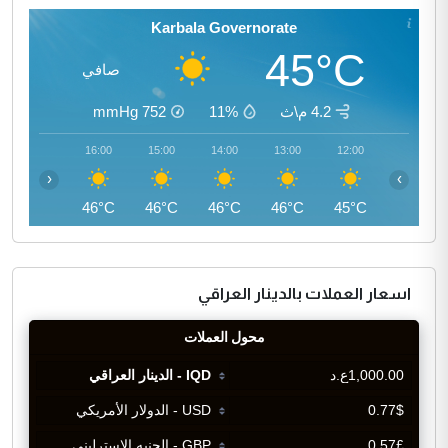
Karbala Governorate
45°C
صافي
4.2 م\ث
11%
752
mmHg
17:00
16:00
15:00
14:00
13:00
12:00
‹
›
46°C
46°C
46°C
46°C
46°C
45°C
اسعار العملات بالدينار العراقي