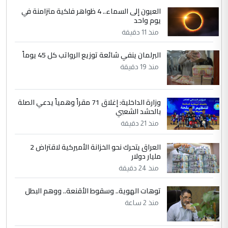
أردوغان يؤكد ان اتفاقية مكة للدفاع
الموضوع :
العيون إلى السماء.. 4 ظواهر فلكية متزامنة في
المشترك لا تستهدف أية دولة ومفتوحة لانضمام
يوم واحد
الدول الشقيقة
منذ 11 دقيقة
البرلمان ينفي شائعة توزيع الرواتب كل 45 يوماً
5
يوسف غزوان عصمت
منذ 19 دقيقة
التعليق : بكالوريوس فيزياء طبية متزوج و
زوجتي أيضا بكالوريوس سكني بغداد أرغب في
إكمال دراستي داخل ...
وزارة الداخلية: إغلاق 71 مقراً وهمياً يدعي الصلة
بالحشد الشعبي
السعودية توافق على الاستمرار في
الموضوع :
إعطاء 100 منحة دراسية للطلبة العراقيين في
منذ 21 دقيقة
جامعاتها سنويا
العراق يتحرك نحو الخزانة الأميركية لاقتراض 2
مليار دولار
منذ 24 دقيقة
توهات الهوية.. وسقوط الأقنعة.. ووهم البطل
منذ 2 ساعة