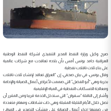
صرح وكيل وزارة النفط المدير التنفيذي لشركة النفط الوطنية
العراقية حامد يونس أمس بأن بلاده تعاقدت مع شركات عالمية
على بناء ثلاث ناقلات نفطية.
وقال يونس، في بيان صحفي، إن “العراق تعاقد لإنشاء ثلاث ناقلات
بحرية وهي “أبو الفضل” التي صممت لأغراض أعمال الصيانة والإدامة
ومعالجة الانسكابات النفطية في المياه الإقليمية.
وأشار إلى الناقلة “سفوان” التي ستدخل الخدمة قريبا ومن المقرر أن
تصل خلال الأيام القليلة المقبلة وهي ذات نشاطات ومهام متعددة
من ضمنها إجراء أعمال الصيانة على منشآت التصدير في الموانئ