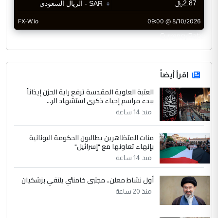
CurrencyRate
اقرأ أيضاً
العتبة العلوية المقدسة ترفع راية الحزن إيذاناً
ببدء مراسم إحياء ذكرى استشهاد الر...
منذ 14 ساعة
مئات المتظاهرين يطالبون الحكومة اليونانية
بإنهاء تعاونها مع "إسرائيل"
منذ 14 ساعة
أول نشاط معلن.. مجتبى خامنئي يلتقي بزشكيان
منذ 20 ساعة