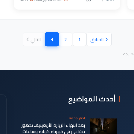
3
السابق
1
2
التالي
(الصفحة الحالية)
5
نتيجة
أحدث المواضيع
اخبار محلية
بعد انتهاء الزيارة الأربعينية.. تدهور
مفاجئ في كهرباء كربلاء وساعات