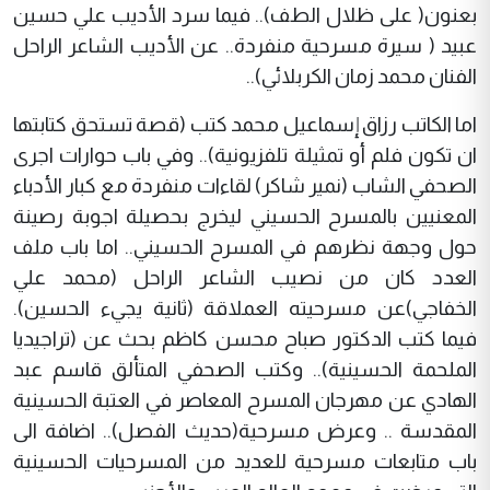
بعنون( على ظلال الطف).. فيما سرد الأديب علي حسين
عبيد ( سيرة مسرحية منفردة.. عن الأديب الشاعر الراحل
الفنان محمد زمان الكربلائي)..
اما الكاتب رزاق إسماعيل محمد كتب (قصة تستحق كتابتها
ان تكون فلم أو تمثيلة تلفزيونية).. وفي باب حوارات اجرى
الصحفي الشاب (نمير شاكر) لقاءات منفردة مع كبار الأدباء
المعنيين بالمسرح الحسيني ليخرج بحصيلة اجوبة رصينة
حول وجهة نظرهم في المسرح الحسيني.. اما باب ملف
العدد كان من نصيب الشاعر الراحل (محمد علي
الخفاجي)عن مسرحيته العملاقة (ثانية يجيء الحسين).
فيما كتب الدكتور صباح محسن كاظم بحث عن (تراجيديا
الملحمة الحسينية).. وكتب الصحفي المتألق قاسم عبد
الهادي عن مهرجان المسرح المعاصر في العتبة الحسينية
المقدسة .. وعرض مسرحية(حديث الفصل).. اضافة الى
باب متابعات مسرحية للعديد من المسرحيات الحسينية