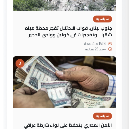
سياسية
جنوب لبنان: قوات الاحتلال تفجر محطة مياه
شقرا… وتفجيرات في كونين ووادي الحجير
1524 مشاهدة
--
منذ 23 ساعة
3
سياسية
الأمن المصري يتحفظ على لواء شرطة عراقي