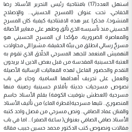
استهل العدد(17) بافتتاحية رئيس التحرير الأستاذ رضا
الخفاجي، تحت عنوان (المسرح الحسيني... والإصلاح
المنشود)، مذكرا عبر هذه الافتتاحية كيفية كان المسرح
الحسيني منذ تأسيسه الذي تألق وظهر على معايير الأصالة
والمعاصرة الضرورية، مؤكدا ان المسرح الحسيني هو
مسرحٌ رسالي انطلق من بيئة الحقيقة، مشيرا الى محاولات
التهميش المتعمد للجهد المسرحي الخلاّق الذي تقوم به
العتبة الحسينية المقدسة من قبل بعض الذين لا يريدون
التقدم والحضور الفاعل لهذه الفعاليات الرسالية الأصيلة
والعمل على تحريف أهدافها السامية. وجاء في باب
نصوص مسرحيات حديثة بأقلام حسينية رصينة منها
مسرحية (العطش بتوقيت الكوفة) بقلم الأستاذ جاسم
المنصوري.. تليها مسرحية(قطرة الماء) من تأليف الأستاذ
والفنان عماد الصافي.. ونص مسرحي من فصل واحد كتبه
الأستاذ صافي الصافي بعنوان( ساعة الصفر)... اما في باب
مقالات ونصوص كتب الدكتور محمد حسين حبيب مقالة