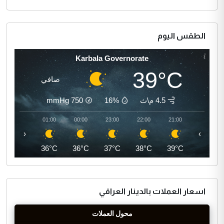
الطقس اليوم
Karbala Governorate
39°C
صافي
4.5 م\ث
16%
750
mmHg
02:00
01:00
00:00
23:00
22:00
21:00
‹
›
35°C
36°C
36°C
37°C
38°C
39°C
اسعار العملات بالدينار العراقي