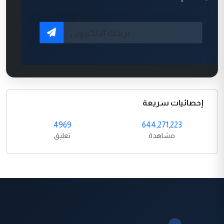
إحصائيات سريعة
4969
644,271,223
مشاهدة
تعليق