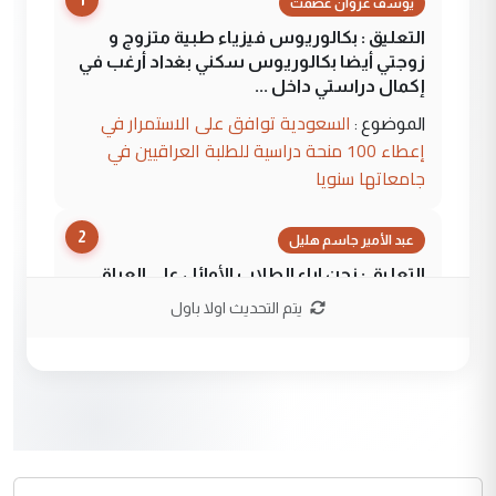
يوسف غزوان عصمت
التعليق : بكالوريوس فيزياء طبية متزوج و
زوجتي أيضا بكالوريوس سكني بغداد أرغب في
إكمال دراستي داخل ...
السعودية توافق على الاستمرار في
الموضوع :
إعطاء 100 منحة دراسية للطلبة العراقيين في
جامعاتها سنويا
2
عبد الأمير جاسم هليل
التعليق : نحن اباء الطلاب الأوائل على العراق
نتشرف بلقاء السيد احمد الصافي في العتبات
يتم التحديث اولا باول
الحسنية لزرع ...
مكتب السيد احمد الصافي : لا يوجود
الموضوع :
لدينا اي حساب على الفيس بوك وتويتر
3
hadi
التعليق : قرار مستعجل جدا ولامصلحة فيه