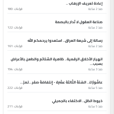
إعادة تعريف الإرهاب ..
منذ 2 ساعة
قراءات :
180
صناعة العقول لا تُدار بالبصمة
منذ 2 ساعة
قراءات :
122
رسالة إلى شيعة العراق.. استعدوا يرحمكم الله
منذ 2 ساعة
قراءات :
161
انهيار الأخلاق الرقمية.. ظاهرة الشتائم والطعن بالأعراض
بسبب...
منذ 3 ساعة
قراءات :
194
عاشُورْاءُ.. السّنَةُ الثّالثةَ عشَرَة - إِنتفاضةُ صفَر…تمرّ...
منذ 5 ساعة
قراءات :
222
خيوط الظل.. الاكتفاء بالجميلي
منذ 5 ساعة
قراءات :
211