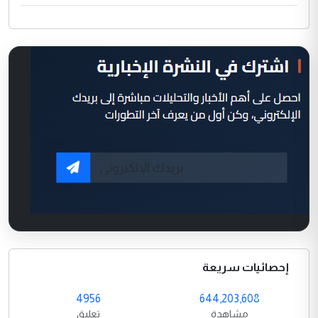
إحصائيات سريعة
4956
644,203,608
مشاهدة
تعليق