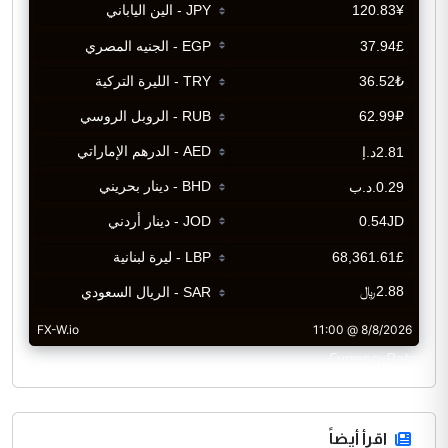
CurrencyRate
اقرأ أيضاً