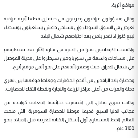
مواقع أثرية.
وقال مسؤولون عراقيون وغربيون في حينه إن قطعا أثرية عراقية
تعرض في السوق السوداء وإن مسلحي داعش يستعينون بوسطاء
لبيع كنوز لا تقدر بثمن بعد اجتياحهم شمال البلاد.
واكتسب الارهابيون قدرا من الخبرة في تجارة الآثار بعد سيطرتهم
على مساحات واسعة في سوريا وحين سيطروا على مدينة الموصل
في شمال العراق، حيث وضعوا أيديهم على نحو ألفي موقع أثري.
وحضارة بلاد الرافدين من أقدم الحضارات وجعلها موقعها بين نهري
دجلة والفرات من أغنى مراكز الزراعة والتجارة ونقطة التقاء للحضارات.
وكانت نينوى وبابل، التي اشتهرت حدائقها المعلقة كواحدة من
عجائب الدنيا السبع قديما، موطنا للحضارة السومرية، التي منحت
للعالم، الخط المسماري أول أشكال الكتابة الغربية قبل الميلاد بنحو
3100 عام.