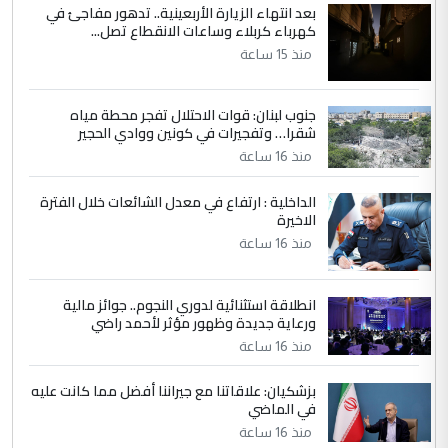
بعد انتهاء الزيارة الأربعينية.. تدهور مفاجئ في
مضجعيك يابن الزنا (نص كامل)
كهرباء كربلاء وساعات الانقطاع تصل...
منذ 15 ساعة
5
سردار
التعليق : واحد من عصابة علي ماما يسقط
جنوب لبنان: قوات الاحتلال تفجر محطة مياه
جنسية الرافد الثالث للعراق ومن اصول عريقة
شقرا… وتفجيرات في كونين ووادي الحجير
ابا فرات ...
منذ 16 ساعة
الجواهري يرد على صدام حسين سل
الموضوع :
الداخلية : ارتفاع في معدل الشائعات خلال الفترة
مضجعيك يابن الزنا (نص كامل)
الاخيرة
منذ 16 ساعة
انطلاقة استثنائية لدوري النجوم.. جوائز مالية
ورعاية جديدة وظهور مؤثر لأحمد راضي
منذ 16 ساعة
بزشكيان: علاقاتنا مع جيراننا أفضل مما كانت عليه
في الماضي
منذ 16 ساعة