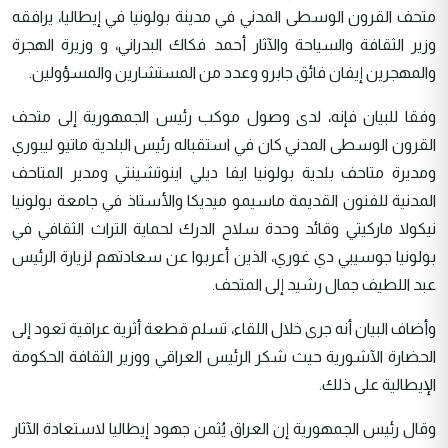
متحف القرون الوسطى المدني في مدينة بولونيا في إيطاليا، يرافقه
وزير الثقافة والسياحة والآثار أحمد فكاك البدراني، و وزيرة الهجرة
والمهجرين إيفان فائق جابرو وعدد من المستشارين والمسؤولين.
وفقا للبيان فإنه، لدى وصول موكب رئيس الجمهورية إلى متحف
القرون الوسطى المدني كان في استقباله رئيس البلدية ماتيو ليبوري
ومديرة متاحف بلدية بولونيا ايفا ديلي اينوتشينتي ومدير المتاحف
المدنية للفنون القديمة ماسيمو ميديكا والأستاذ في جامعة بولونيا
نيكولا ماركيتي وقائد وحدة سلاح الدرك لحماية التراث الثقافي في
بولونيا جوسيبي دي غوري، الذين أعربوا عن سعادتهم لزيارة الرئيس
عبد اللطيف جمال رشيد إلى المتحف.
وأضاف البيان أنه جرى خلال اللقاء، تسلم قطعة أثرية عراقية تعود إلى
الحضارة الآشورية حيث شكر الرئيس العراقي ووزير الثقافة الحكومة
الإيطالية على ذلك.
وقال رئيس الجمهورية إن العراق يُثمن جهود إيطاليا لاستعادة الآثار