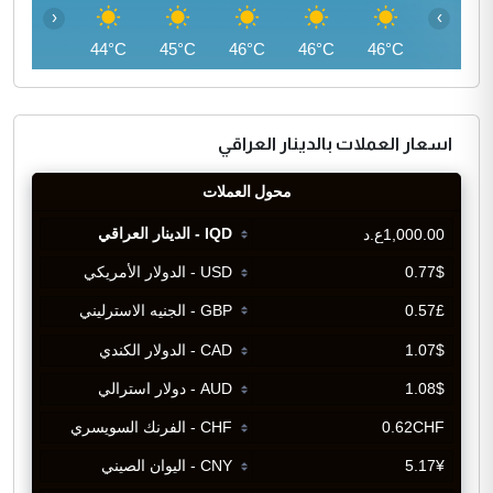
‹
›
42°C
44°C
45°C
46°C
46°C
46°C
اسعار العملات بالدينار العراقي