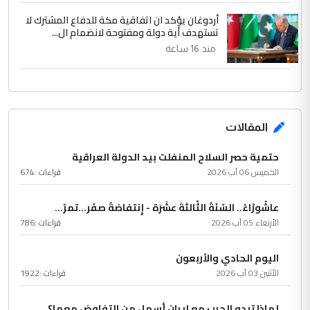
أردوغان يؤكد ان اتفاقية مكة للدفاع المشترك لا
تستهدف أية دولة ومفتوحة لانضمام ال...
منذ 16 ساعة
المقالات
حتمية حصر السلاح المنفلت بيد الدولة العراقية
الخميس 06 آب 2026
قراءات :
674
عاشُورْاءُ.. السّنَةُ الثّالثةَ عشَرَة - إِنتفاضةُ صفَر…تمرّ...
الأربعاء 05 آب 2026
قراءات :
786
اليوم الحادي والأربعون
الأثنين 03 آب 2026
قراءات :
1922
لماذا تبدو الحرب مع إيران أسهل من التفاوض معها؟