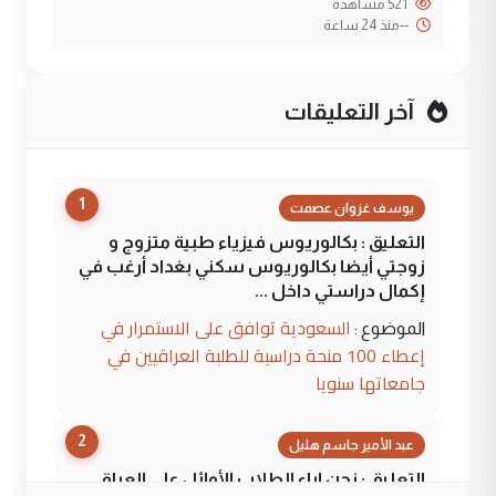
521 مشاهدة
--
منذ 24 ساعة
آخر التعليقات
1
يوسف غزوان عصمت
التعليق : بكالوريوس فيزياء طبية متزوج و
زوجتي أيضا بكالوريوس سكني بغداد أرغب في
إكمال دراستي داخل ...
السعودية توافق على الاستمرار في
الموضوع :
إعطاء 100 منحة دراسية للطلبة العراقيين في
جامعاتها سنويا
2
عبد الأمير جاسم هليل
التعليق : نحن اباء الطلاب الأوائل على العراق