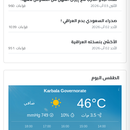
الأثنين 03 آب 2026
قراءات :
960
صحراء السعودي بدم العراقي !
الأحد 02 آب 2026
قراءات :
1039
الأكشن بنسخته العراقية
الأحد 02 آب 2026
قراءات :
951
الطقس اليوم
Karbala Governorate
46°C
صافي
3.5 م\ث
10%
749
mmHg
19:00
18:00
17:00
16:00
15:00
14:00