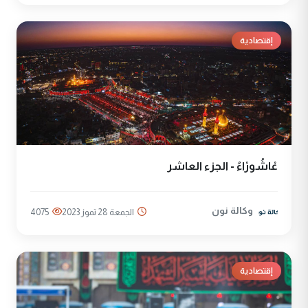
إقتصادية
عْاشُورْاءُ - الجزء العاشر
وكالة نون
الجمعة 28 تموز 2023
4075
إقتصادية