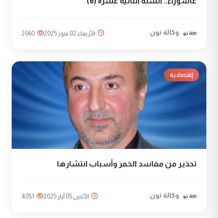
عْاشُورْاءُ.. السَّنَةُ الثَّانية عشَرَة (6)
وكالة نون
الأربعاء 02 تموز 2025
2060
إقتصادية
تحذير من مفاسد الخمر وأسباب انتشارها
وكالة نون
الأثنين 05 آيار 2025
4051