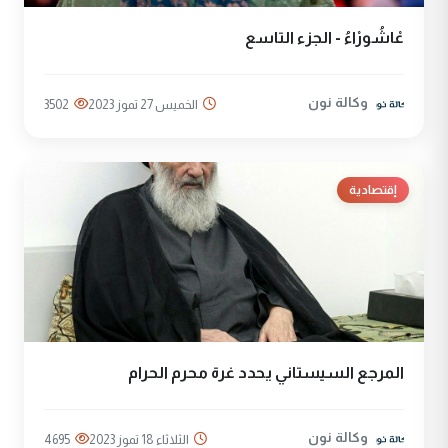
عْاشُورْاءُ - الجزء التاسع
وكالة نون
الخميس 27 تموز 2023
3502
إقتصادية
المرجع السيستاني يحدد غرة محرم الحرام
وكالة نون
الثلاثاء 18 تموز 2023
4695