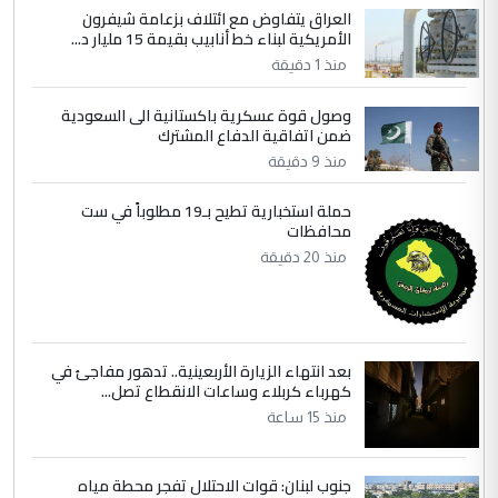
الاستماع للمدير ومغرفة ...
العراق يتفاوض مع ائتلاف بزعامة شيفرون
الأمريكية لبناء خط أنابيب بقيمة 15 مليار د...
وزير الصحة يعفي مدير مستشفى الكرخ
الموضوع :
العام في بغداد
منذ 1 دقيقة
وصول قوة عسكرية باكستانية الى السعودية
4
ضمن اتفاقية الدفاع المشترك
سردار
منذ 9 دقيقة
التعليق : واحد من عصابة علي ماما يسقط
جنسية الرافد الثالث للعراق ومن اصول عريقة
حملة استخبارية تطيح بـ19 مطلوباً في ست
ابا فرات ...
محافظات
الجواهري يرد على صدام حسين سل
الموضوع :
منذ 20 دقيقة
مضجعيك يابن الزنا (نص كامل)
5
سردار
بعد انتهاء الزيارة الأربعينية.. تدهور مفاجئ في
التعليق : واحد من عصابة علي ماما يسقط
كهرباء كربلاء وساعات الانقطاع تصل...
جنسية الرافد الثالث للعراق ومن اصول عريقة
منذ 15 ساعة
ابا فرات ...
الجواهري يرد على صدام حسين سل
الموضوع :
جنوب لبنان: قوات الاحتلال تفجر محطة مياه
مضجعيك يابن الزنا (نص كامل)