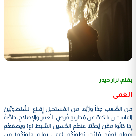
بقلم: نزار حيدر
العَمى
من الصَّعب جدَّاً ورُبَّما من المُستحيل إِقناع السُّلطويِّينَ
الفاسدينَ بالكفِّ عن مُحاربةِ فُرصِ التَّغييرِ والإِصلاح، خاصَّةً
إِذا كانُوا ممَّن يُحدِّثنا عنهُم الحُسين السِّبط (ع) ويصفهُم
بقولهِ {فقَد مُلِئَت بُطونُكُم (وفي روايةٍ قلوبُكُم) مِن