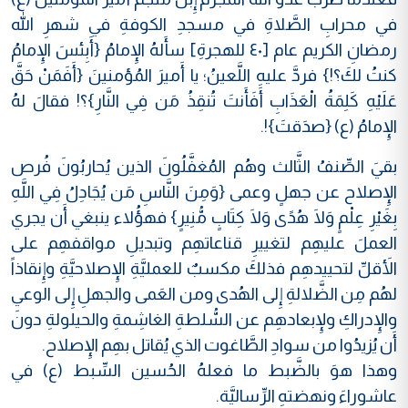
في محرابِ الصَّلاةِ في مسجدِ الكوفةِ في شهرِ الله
رمضانِ الكريم عام [٤٠ للهجرةِ] سأَلهُ الإِمامُ {أَبِئسَ الإِمامُ
كنتُ لكَ؟!} فردَّ عليهِ اللَّعينُ؛ يا أَميرَ المُؤمنينَ {أَفَمَنْ حَقَّ
عَلَيْهِ كَلِمَةُ الْعَذَابِ أَفَأَنتَ تُنقِذُ مَن فِي النَّارِ}؟! فقالَ لهُ
الإِمامُ (ع) {صدَقتَ}!.
بقيَ الصِّنفُ الثَّالث وهُم المُغفَّلُونَ الذين يُحاربُونَ فُرص
الإِصلاح عن جهلٍ وعمى {وَمِنَ النَّاسِ مَن يُجَادِلُ فِي اللَّهِ
بِغَيْرِ عِلْمٍ وَلَا هُدًى وَلَا كِتَابٍ مُّنِيرٍ} فهؤُلاء ينبغي أَن يجري
العملَ عليهِم لتغييرِ قناعاتهِم وتبديلِ مواقفهِم على
الأَقلِّ لتحييدهِم فذلكَ مكسبٌ للعمليَّةِ الإِصلاحيَّةِ وإِنقاذاً
لهُم مِن الضَّلالةِ إِلى الهُدى ومن العَمى والجهلِ إِلى الوعي
والإِدراكِ ولإِبعادهِم عن السُّلطةِ الغاشِمةِ والحيلولةِ دونَ
أَن يُزيدُوا من سوادِ الطَّاغوت الذي يُقاتل بهِم الإِصلاح.
وهذا هوَ بالضَّبط ما فعلهُ الحُسين السِّبط (ع) في
عاشوراءَ ونهضتهِ الرِّساليَّة.