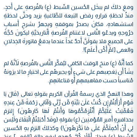
ومعَ ذلكَ لم يبخَل الحُسين السِّبط (ع) بالفُرصةِ على أَحدٍ،
منذُ لحظةِ قرارهِ رفض البَيعة للطَّاغيةِ يزيد وحتَّى لحظةِ
استشهادهِ، فكانَ يصحرُ بموقفهِ ويجهرُ بشرحِ أَسبابِ
خرُوجهِ ويدعُو النَّاس لاغتنامِ الفُرصةِ الَّتاريخيَّةِ ليكونَ حُجَّةً
على الجميعِ فلا يقولَنَّ أَحدٌ غداً عندما يدفعُ فاتورةَ الخِذلانِ
والعمى [لمْ أَكُن أَعلَم]!.
كما أَنَّهُ (ع) منحَ الوقتَ الكافي ليُفكِّر النَّاس بالفُرصةِ لأَنَّهُ لم
يشَأ أَن يَغصِبهم على شيءٍ أَو يجبرهُم على اختيارِ ما لا يرَونهُ
مُناسباً حسبَ مفاهيمهِم أَو قناعاتهِم.
وهذا النهجُ الذي رسمهُ القُرآن الكريم بقولهِ تعالى {قَالَ يَا
قَوْمِ أَرَأَيْتُمْ إِن كُنتُ عَلَىٰ بَيِّنَةٍ مِّن رَّبِّي وَآتَانِي رَحْمَةً مِّنْ عِندِهِ
فَعُمِّيَتْ عَلَيْكُمْ أَنُلْزِمُكُمُوهَا وَأَنتُمْ لَهَا كَارِهُونَ} إِلتزمَ
بحذافيرهِ أَميرِ المُؤمنِينَ (ع) بقولهِ {وقَدْ أَحْبَبْتُمُ الْبَقَاءَ ولَيْسَ
لِي أَنْ أَحْمِلَكُمْ عَلَى مَا تَكْرَهُونَ!} وكذلكَ التزمَ بهِ الحُسين
السِّبط (ع) فبذلَ أَوَّلاً كُلَّ جُهدهِ لرفعِ حالةِ [العَمى] عندَ