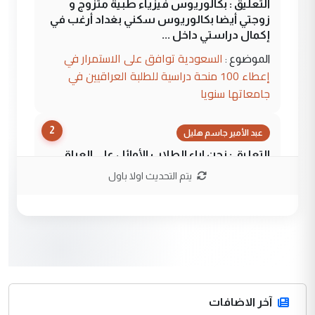
التعليق : بكالوريوس فيزياء طبية متزوج و
زوجتي أيضا بكالوريوس سكني بغداد أرغب في
إكمال دراستي داخل ...
السعودية توافق على الاستمرار في
الموضوع :
إعطاء 100 منحة دراسية للطلبة العراقيين في
جامعاتها سنويا
2
عبد الأمير جاسم هليل
التعليق : نحن اباء الطلاب الأوائل على العراق
نتشرف بلقاء السيد احمد الصافي في العتبات
يتم التحديث اولا باول
الحسنية لزرع ...
مكتب السيد احمد الصافي : لا يوجود
الموضوع :
لدينا اي حساب على الفيس بوك وتويتر
3
hadi
التعليق : قرار مستعجل جدا ولامصلحة فيه
آخر الاضافات
للوزاره ولا للمواطن القرار الصائب يكون بعد