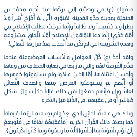
فبقَولهِ (ع) في وصيَّتهِ التي تركَها عندَ أَخيهِ محمَّد بن
الحنفيَّة بمدينةِ جدِّهِ المَدينة المُنوَّرة {أَنِّي لَمْ أَخْرُجْ أَشِراً وَلَا
بَطِراً وَلَا مُفْسِداً وَلَا ظَالِماً وَإِنَّمَا خَرَجْتُ لِطَلَبِ الْإِصْلَاحِ فِي
أُمَّةِ جَدِّي} إِنَّما دعا التوَّاقونَ للإِصلاحِ أَوَّلاً للِّحاقِ بمشرُوعهِ
وهذهِ الشَّريحة التي لم تكُن قد اتَّخذَت بعدُ قرارَها النَّهائي!.
ولقد أَخذَ (ع) كُلَّ العواملِ والأَسبابِ الموضوعيَّة عندما
قدَّمَ الفُرصةَ لهُم والتي فازَ بها في نِهايةِ المطافِ من وعاها
وأَحسنَ اغتنامَها، أَمَّا الذينَ عاندُوا ولم يستوعِبُوا جَوهرها
أَو أَنَّهم لم يستوعِبُوا الغرضَ مِنها والهدفَ النَّهائي
لعاشُوراء فإِنَّهم دفعُوا ثمَن ذلكَ غالِياً جدّاً سواءً بشَكلٍ
مُباشرٍ أَو في عقبهِم، في الدُّنيا قبلَ الآخِرة.
وتلكَ هي عاقبةُ الخائِن الذي يعِدُ ولم يفِ فيمتلئُ قلبهُ نِفاقاً
كما يصفُ ذلكَ القُرآن الكرِيم {فَأَعْقَبَهُمْ نِفَاقًا فِي قُلُوبِهِمْ
إِلَىٰ يَوْمِ يَلْقَوْنَهُ بِمَا أَخْلَفُوا اللَّهَ مَا وَعَدُوهُ وَبِمَا كَانُوا يَكْذِبُونَ}.