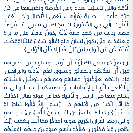
الأُمَّة والتي تتسبَّب بعدمِ وعي الفُرصةَ وتضييعِها في كُلِّ
مرَّةٍ، فأَعمى البصيرةَ {فَإِنَّهَا لَا تَعْمَى الْأَبْصَارُ وَلَٰكِن تَعْمَى
الْقُلُوبُ الَّتِي فِي الصُّدُورِ} لا يمكِنكَ أَن تشرحَ لهُ الفُرصةَ
مهما بذلتَ من جُهدٍ معهُ لأَنَّهُ يكونُ قافلاً على ما يراهُ
ويعتقدُ بهِ، حتَّى يكونُ لسانَ حالهِ {قَالُوا سَوَاءٌ عَلَيْنَا أَوَعَظْتَ
أَمْ لَمْ تَكُن مِّنَ الْوَاعِظِينَ* إِنْ هَٰذَا إِلَّا خُلُقُ الْأَوَّلِينَ}.
إِزاء هؤُلاء ينبغي لكَ أَوَّلاً أَن تُزيحَ الغِشاوةَ عن بصيرتهِم
قبلَ أَن تحدِّثهُم بالحقائقِ وتسوقَ لهُم الأَدلَّة والبَراهين،
فإِذا رأَيتهُم يعوِّضُونَ جهلهُم وعماهُم بالتوسُّلِ بالشَّتائمِ
والطَّعنِ بالنَّوايا والإِتِّهامات الرَّخيصة، كما أَسلفنا، والتي لم
يسلَم منها حتَّى الرُّسل والأَنبياء كما في قولهِ تعالى {كَذَٰلِكَ
مَا أَتَى الَّذِينَ مِن قَبْلِهِم مِّن رَّسُولٍ إِلَّا قَالُوا سَاحِرٌ أَوْ
مَجْنُونٌ} وكذلكَ ما تعرَّضَ لهُ رسولُ الله (ص) من تُهمٍ
والتي ردَّها القُرآن الكريم بقولهِ {فَذَكِّرْ فَمَا أَنتَ بِنِعْمَتِ رَبِّكَ
بِكَاهِنٍ وَلَا مَجْنُونٍ} فتأَكَّد بأَنَّهم ميؤُوسٌ منهُم {وَمِنْهُم