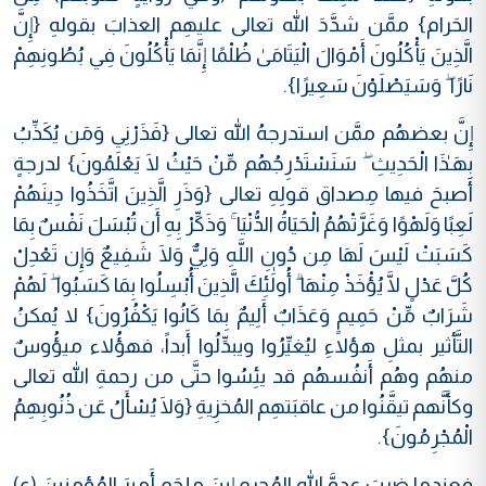
الحَرام} ممَّن شدَّدَ الله تعالى عليهِم العذابَ بقولهِ {إِنَّ
الَّذِينَ يَأْكُلُونَ أَمْوَالَ الْيَتَامَىٰ ظُلْمًا إِنَّمَا يَأْكُلُونَ فِي بُطُونِهِمْ
نَارًا ۖ وَسَيَصْلَوْنَ سَعِيرًا}.
إِنَّ بعضهُم ممَّن استدرجهُ الله تعالى {فَذَرْنِي وَمَن يُكَذِّبُ
بِهَـٰذَا الْحَدِيثِ ۖ سَنَسْتَدْرِجُهُم مِّنْ حَيْثُ لَا يَعْلَمُونَ} لدرجةٍ
أَصبحَ فيها مِصداق قولِهِ تعالى {وَذَرِ الَّذِينَ اتَّخَذُوا دِينَهُمْ
لَعِبًا وَلَهْوًا وَغَرَّتْهُمُ الْحَيَاةُ الدُّنْيَا ۚ وَذَكِّرْ بِهِ أَن تُبْسَلَ نَفْسٌ بِمَا
كَسَبَتْ لَيْسَ لَهَا مِن دُونِ اللَّهِ وَلِيٌّ وَلَا شَفِيعٌ وَإِن تَعْدِلْ
كُلَّ عَدْلٍ لَّا يُؤْخَذْ مِنْهَا ۗ أُولَٰئِكَ الَّذِينَ أُبْسِلُوا بِمَا كَسَبُوا ۖ لَهُمْ
شَرَابٌ مِّنْ حَمِيمٍ وَعَذَابٌ أَلِيمٌ بِمَا كَانُوا يَكْفُرُونَ} لا يُمكنُ
التَّأثير بمثلِ هؤلاءِ ليُغيِّرُوا ويبدِّلُوا أَبداً، فهؤُلاء ميؤُوسٌ
منهُم وهُم أَنفُسهُم قد يئِسُوا حتَّى من رحمةِ الله تعالى
وكأَنَّهم تيقَّنُوا من عاقبَتهِم المُخزِيةِ {وَلَا يُسْأَلُ عَن ذُنُوبِهِمُ
الْمُجْرِمُونَ}.
فعندما ضربَ عدوَّ الله المُجرم إِبنَ ملجَم أَميرَ المُؤمنينَ (ع)