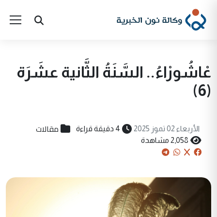
عْاشُورْاءُ.. السَّنَةُ الثَّانية عشَرَة
(6)
مقالات
الأربعاء 02 تموز 2025
4 دقيقة قراءة
2,058 مشاهدة