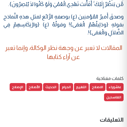
مَّن يَنظُرُ إِلَيْكَ ۚ أَفَأَنتَ تَهْدِي الْعُمْيَ وَلَوْ كَانُوا لَا يُبْصِرُونَ}.
وصدقَ أَميرُ المُؤمنِينَ (ع) بوصفهِ الرَّائع لمثلِ هذهِ النَّماذج
بقولهِ {ودَلِيلُهُمُ الْعَمَى}! وقولُهُ (ع) {وارْتِكَاسِهِمْ فِي
الضَّلَالِ والْعَمَى}!.
المقالات لا تعبر عن وجهة نظر الوكالة، وإنما تعبر
عن آراء كتابها
كلمات مفتاحية
عاشوراء
الاصلاح
التغيير
الحرام
الحديث
الأصلاح
الإصلاح
الفاسدين
التعليقات