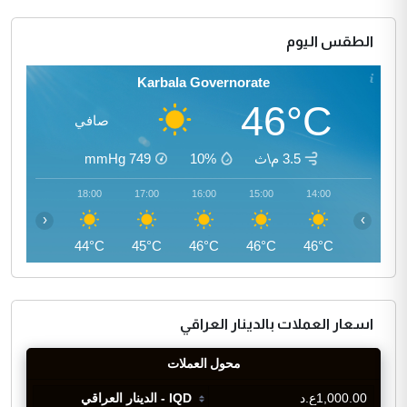
الطقس اليوم
Karbala Governorate
46°C
صافي
3.5 م\ث
10%
749
mmHg
19:00
18:00
17:00
16:00
15:00
14:00
‹
›
42°C
44°C
45°C
46°C
46°C
46°C
اسعار العملات بالدينار العراقي