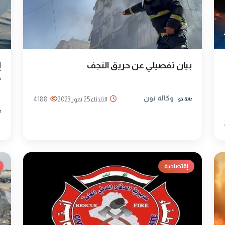
بيان تفصيلي عن حريق النجف
إ
ك
وكالة نون
الثلاثاء 25 تموز 2023
4188
إقتصادية