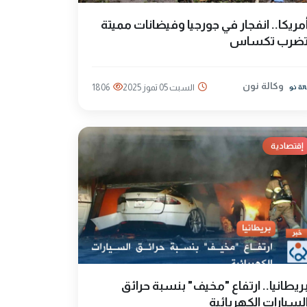
مريكا.. انفجار في جورجيا وفيضانات مميتة
ضرب تكساس
وكالة نون
السبت 05 تموز 2025
1806
إقتصادية
ريطانيا.. ارتفاع "مخيف" بنسبة حرائق
لسيارات الكهربائية