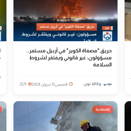
حريق "مصفاة الكوير" في أربيل مستمر..
ا
مسؤولون: غير قانوني ويفتقر لشروط
ف
السلامة
وكالة نون
الخميس 13 حزيران 2024
2571
إقتصادية