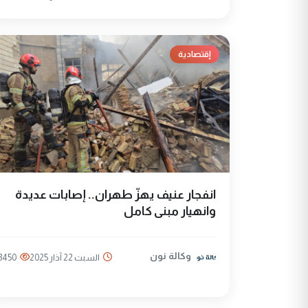
إقتصادية
انفجار عنيف يهزّ طهران.. إصابات عديدة
وانهيار مبنى كامل
وكالة نون
السبت 22 آذار 2025
3450