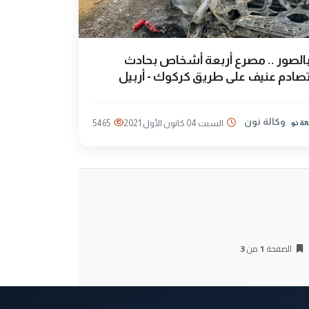
الصور .. مصرع أربعة أشخاص بحادث
صادم عنيف على طريق كركوك - أربيل
وكالة نون
السبت 04 كانون الأول 2021
5465
الصفحة
1
من
3