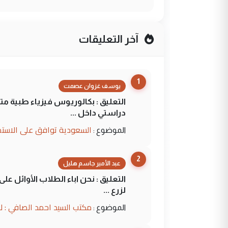
آخر التعليقات
1
يوسف غزوان عصمت
التعليق : بكالوريوس فيزياء طبية م
دراستي داخل ...
السعودية توافق على الاستمرار في إعطاء 100 منحة دراسية للطل
الموضوع :
2
عبد الأمير جاسم هليل
التعليق : نحن اباء الطلاب الأوائل ع
لزرع ...
مكتب السيد احمد الصافي : ل
الموضوع :