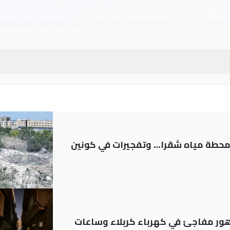
ر محطة مياه شقرا… وتفجيرات في كونين
 تدهور مفاجئ في كهرباء كربلاء وساعات