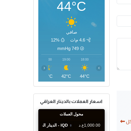
44°C
صافي
4.6 م\ث
12%
mmHg
749
22:00
21:00
20:00
19:00
18:00
‹
›
38°C
39°C
40°C
42°C
44°C
اسعار العملات بالدينار العراقي
كل