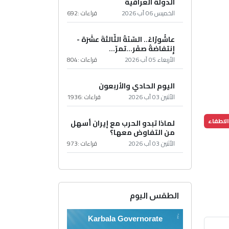
الدولة العراقية
الخميس 06 آب 2026
قراءات :
692
عاشُورْاءُ.. السّنَةُ الثّالثةَ عشَرَة -
إِنتفاضةُ صفَر…تمرّ...
الأربعاء 05 آب 2026
قراءات :
804
اليوم الحادي والأربعون
الأثنين 03 آب 2026
قراءات :
1936
لاطفاء
لماذا تبدو الحرب مع إيران أسهل
من التفاوض معها؟
الأثنين 03 آب 2026
قراءات :
973
الطقس اليوم
Karbala Governorate