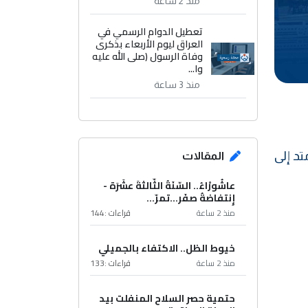
منذ 2 ساعة
تعطيل الدوام الرسمي في
العراق ليوم الأربعاء بذكرى
وفاة الرسول (صلى الله عليه
وا...
منذ 3 ساعة
د إلى
المقالات
عاشُورْاءُ.. السّنَةُ الثّالثةَ عشَرَة -
إِنتفاضةُ صفَر…تمرّ...
منذ 2 ساعة
قراءات :
144
خيوط الظل.. الاكتفاء بالجميلي
منذ 2 ساعة
قراءات :
133
حتمية حصر السلاح المنفلت بيد