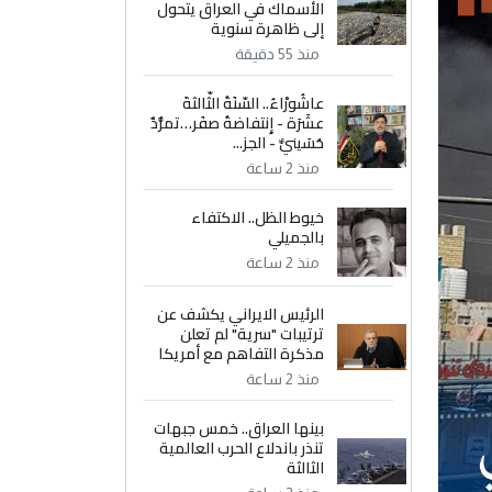
الأسماك في العراق يتحول
إلى ظاهرة سنوية
منذ 55 دقيقة
عاشُورْاءُ.. السّنَةُ الثّالثةَ
عشَرَة - إِنتفاضةُ صفَر…تمرُّدٌ
حُسَينيٌّ - الجز...
منذ 2 ساعة
خيوط الظل.. الاكتفاء
بالجميلي
منذ 2 ساعة
الرئيس الايراني يكشف عن
ترتيبات "سرية" لم تعلن
مذكرة التفاهم مع أمريكا
منذ 2 ساعة
بينها العراق.. خمس جبهات
تنذر باندلاع الحرب العالمية
الثالثة