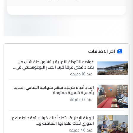
3
hadi
التعليق : تحيه اخويه حسينيه اي انسان مهما
كان محدود المعرفه بتفاصيل احداث المنطقه
يقول بما لايقبل ...
أردوغان يؤكد ان اتفاقية مكة للدفاع
الموضوع :
المشترك لا تستهدف أية دولة ومفتوحة لانضمام
الدول الشقيقة
آخر الاضافات
غواصو الشرطة النهرية ينتشلون جثة شاب من
4
بغداد قضى غرقاً قرب الجسر اليوغوسلافي في...
يوسف غزوان عصمت
منذ 10 دقيقة
التعليق : بكالوريوس فيزياء طبية متزوج و
زوجتي أيضا بكالوريوس سكني بغداد أرغب في
اتحاد أدباء كربلاء يفتتح منهاجه الثقافي الجديد
إكمال دراستي داخل ...
بأمسية شعرية مفتوحة
السعودية توافق على الاستمرار في
الموضوع :
منذ 33 دقيقة
إعطاء 100 منحة دراسية للطلبة العراقيين في
جامعاتها سنويا
الهيئة الإدارية لاتحاد أدباء كربلاء تعقد اجتماعها
الدوري لبحث ملفاتها الثقافية و...
5
عبد الأمير جاسم هليل
منذ 40 دقيقة