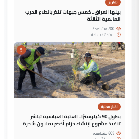
تقارير
بينها العراق.. خمس جبهات تنذر باندلاع الحرب
العالمية الثالثة
700 مشاهدة
--
منذ 22 ساعة
5
اخبار محلية
بطول 90 كيلومترًا.. العتبة العباسية تباشر
تنفيذ مشروع لإنشاء حزام أخضر بمليون شجرة
609 مشاهدة