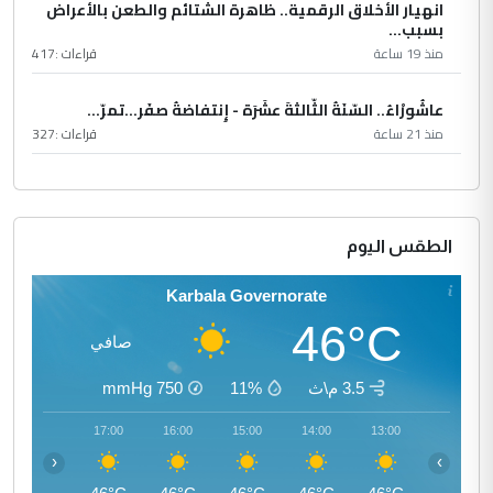
انهيار الأخلاق الرقمية.. ظاهرة الشتائم والطعن بالأعراض
بسبب...
منذ 19 ساعة
قراءات :
417
عاشُورْاءُ.. السّنَةُ الثّالثةَ عشَرَة - إِنتفاضةُ صفَر…تمرّ...
منذ 21 ساعة
قراءات :
327
الطقس اليوم
Karbala Governorate
46°C
صافي
3.5 م\ث
11%
750
mmHg
18:00
17:00
16:00
15:00
14:00
13:00
‹
›