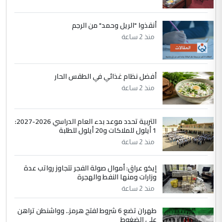
التعليق : نحن اباء الطلاب الأوائل على العراق
نتشرف بلقاء السيد احمد الصافي في العتبات
أنقذوا "الريل وحمد" من الرجم
الحسنية لزرع ...
منذ 2 ساعة
مكتب السيد احمد الصافي : لا يوجود
الموضوع :
لدينا اي حساب على الفيس بوك وتويتر
أفضل نظام غذائي في الطقس الحار
منذ 2 ساعة
التربية تحدد موعد بدء العام الدراسي 2026-2027:
1 أيلول للملاكات و20 أيلول للطلبة
منذ 2 ساعة
إيكو عراق: أموال صولة الفجر تتجاوز رواتب عدة
وزارات ومنها النفط والهجرة
منذ 2 ساعة
طهران تضع 6 شروط لفتح هرمز.. وواشنطن تراهن
على الضغوط