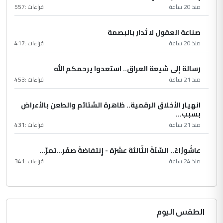
منذ 20 ساعة
قراءات :
557
صناعة العقول لا تُدار بالبصمة
منذ 20 ساعة
قراءات :
417
رسالة إلى شيعة العراق.. استعدوا يرحمكم الله
منذ 21 ساعة
قراءات :
453
انهيار الأخلاق الرقمية.. ظاهرة الشتائم والطعن بالأعراض
بسبب...
منذ 21 ساعة
قراءات :
431
عاشُورْاءُ.. السّنَةُ الثّالثةَ عشَرَة - إِنتفاضةُ صفَر…تمرّ...
منذ 24 ساعة
قراءات :
341
الطقس اليوم