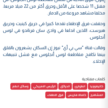
مقتل 11 شخصا على الأقل وحرق أكثر من 22 ميلا مربعا،
مخلفا مشاهد مروعة من الدمار.
وحققت فرق الإطفاء تقدما كبيرا في حريق كينيث وحريق
هيرست، اللذين اندلعا في وادي سان فرناندو في لوس
أنجلوس.
وقالت قناة "سي بي أي" نيوز إن السكان يشعرون بالقلق
بينما تكافح مقاطعة لوس أنجلوس مع فشل تنبيهات
الإخلاء.
كلمات مفتاحية
كاليفورنيا
الطوارئ
الحرائق
الرئيس الامريكي
وسائل اعلام
المشاهير
كامالا هاريس
فرق الاطفاء