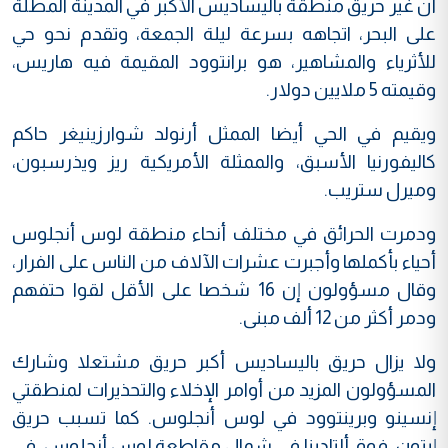
أن غير حريق منطقة باليساديس الأكبر في المدينة المطلة
على البحر، اتجاهه بسرعة ليلة الجمعة، وتقدم نحو حي
للأثرياء والمشاهير، هو برانتوود المقيمة فيه هاريس،
وقيمته 5 ملايين دولار.
ويقيم في الحي أيضا الممثل أرنولد شوارزينيغر حاكم
كاليفورنيا الأسبق، والممثلة الأمريكية ريز ويذرسبون،
وميرل ستريب.
ودمرت الحرائق في مختلف أنحاء منطقة لوس أنجلوس
أحياء بأكملها وأجبرت عشرات الآلاف من الناس على الفرار،
وقال مسؤولون إن 16 شخصا على الأقل لقوا حتفهم
ودمر أكثر من 12 ألف مبنى.
ولا يزال حريق باليساديس أكبر حريق مشتعلا وشارك
المسؤولون المزيد من أوامر الإخلاء والتحذيرات لمنطقتي
إنسينو وبرينتوود في لوس أنجلوس. كما تسبب حريق
إيتون، فوق ألتادينا في شمال مقاطعة لوس أنجلوس، في