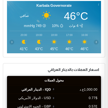
Karbala Governorate
46°C
صافي
4 م\ث
10%
749
mmHg
21:00
20:00
19:00
18:00
17:00
16:00
‹
›
40°C
41°C
43°C
45°C
46°C
46°C
اسعار العملات بالدينار العراقي