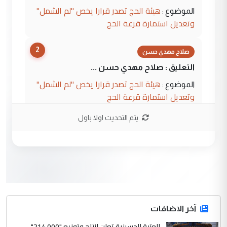
هيئة الحج تصدر قرارا يخص "لم الشمل"
الموضوع :
وتعديل استمارة قرعة الحج
2
صلاح مهدي حسن
التعليق : صلاح مهدي حسن ...
هيئة الحج تصدر قرارا يخص "لم الشمل"
الموضوع :
وتعديل استمارة قرعة الحج
يتم التحديث اولا باول
3
hadi
التعليق : تحيه اخويه حسينيه اي انسان مهما
كان محدود المعرفه بتفاصيل احداث المنطقه
يقول بما لايقبل ...
أردوغان يؤكد ان اتفاقية مكة للدفاع
الموضوع :
المشترك لا تستهدف أية دولة ومفتوحة لانضمام
الدول الشقيقة
آخر الاضافات
العتبة الحسينية تعلن انتاج وتوزيع "214,000"