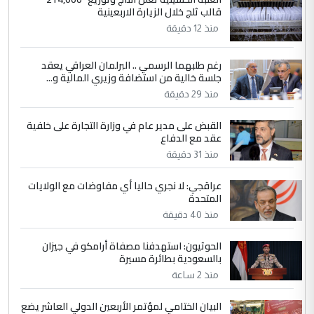
4
قالب ثلج خلال الزيارة الاربعينية
يوسف غزوان عصمت
منذ 12 دقيقة
التعليق : بكالوريوس فيزياء طبية متزوج و
زوجتي أيضا بكالوريوس سكني بغداد أرغب في
إكمال دراستي داخل ...
رغم طلبهما الرسمي .. البرلمان العراقي يعقد
جلسة خالية من استضافة وزيري المالية و...
السعودية توافق على الاستمرار في
الموضوع :
منذ 29 دقيقة
إعطاء 100 منحة دراسية للطلبة العراقيين في
جامعاتها سنويا
القبض على مدير عام في وزارة التجارة على خلفية
عقد مع الدفاع
منذ 31 دقيقة
5
عبد الأمير جاسم هليل
التعليق : نحن اباء الطلاب الأوائل على العراق
عراقجي: لا نجري حاليا أي مفاوضات مع الولايات
المتحدة
نتشرف بلقاء السيد احمد الصافي في العتبات
الحسنية لزرع ...
منذ 40 دقيقة
مكتب السيد احمد الصافي : لا يوجود
الموضوع :
الحوثيون: استهدفنا مصفاة أرامكو في جيزان
لدينا اي حساب على الفيس بوك وتويتر
بالسعودية بطائرة مسيرة
منذ 2 ساعة
البيان الختامي لمؤتمر الأربعين الدولي العاشر يضع