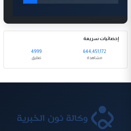
إحصائيات سريعة
4999
644,451,172
مشاهدة
تعليق