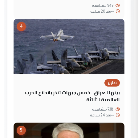
949 مشاهدة
--
منذ 20 ساعة
4
تقارير
بينها العراق.. خمس جبهات تنذر باندلاع الحرب
العالمية الثالثة
738 مشاهدة
--
منذ 24 ساعة
5