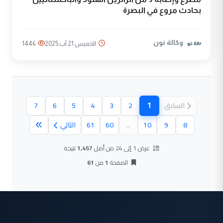
بحادث مروع في البصرة
وكالة نون
الخميس 21 آب 2025
1446
1
السابق
2
3
4
5
6
7
(الصفحة الحالية)
8
9
10
...
60
61
التالي
عرض 1 إلى 24 من أصل
1,457
نتيجة
الصفحة
1
من
61