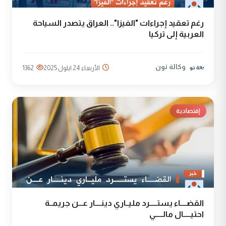
رغم تعقيد إجراءات "الفيزا".. العراق يتصدر السياحة
العربية إلى تركيا
وكالة نون
الأربعاء 24 ايلول 2025
1362
إقتصادية
القضــــاء يستـــــرد مليــاري دينــــار عـــن جريمــة
احتيـــــال مالـــــي