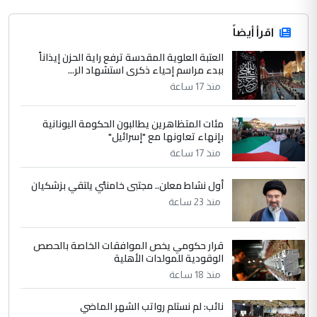
اقرأ أيضاً
العتبة العلوية المقدسة ترفع راية الحزن إيذاناً
ببدء مراسم إحياء ذكرى استشهاد الر...
منذ 17 ساعة
مئات المتظاهرين يطالبون الحكومة اليونانية
بإنهاء تعاونها مع "إسرائيل"
منذ 17 ساعة
أول نشاط معلن.. مجتبى خامنئي يلتقي بزشكيان
منذ 23 ساعة
قرار حكومي يخص الموافقات الخاصة بالحصص
الوقودية للمولدات الأهلية
منذ 18 ساعة
نائب: لم نستلم رواتب الشهر الماضي