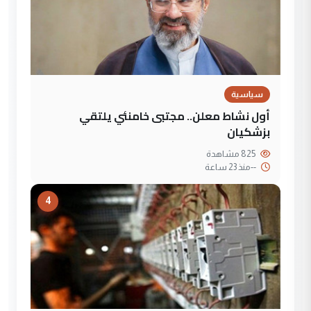
سياسية
أول نشاط معلن.. مجتبى خامنئي يلتقي
بزشكيان
825 مشاهدة
--
منذ 23 ساعة
4