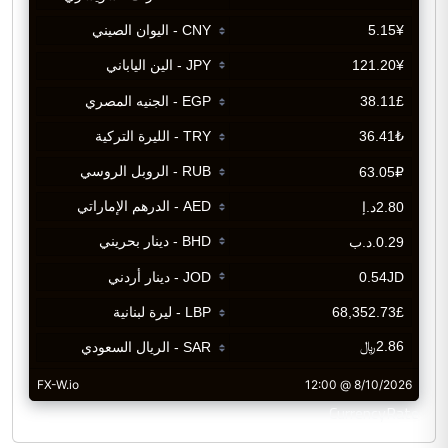
CurrencyRate