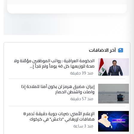
محمد حسين عبد الكريم حسين
التعليق : هل أستطيع الحصول على هذه
المسرحيات ...
كربلاء :اصدار اربع مسرحيات للشاعر رضا
الموضوع :
الخفاجي
4
آخر الاضافات
صلاح مهدي حسن
الحكومة العراقية : رواتب الموظفين مؤمّنة ولا
التعليق : صلاح مهدي حسن ...
صحة لتوزيعها كل 40 يوماً ولم نلجأ إ...
هيئة الحج تصدر قرارا يخص "لم الشمل"
الموضوع :
منذ 39 دقيقة
وتعديل استمارة قرعة الحج
إيران: مضيق هرمز لن يكون آمنا للملاحة إذا
واصلت واشنطن الحصار
5
صلاح مهدي حسن
منذ 57 دقيقة
التعليق : صلاح مهدي حسن ...
هيئة الحج تصدر قرارا يخص "لم الشمل"
الإعلام الأمني: ضربات جوية دقيقة تدمر 8
الموضوع :
مضافات لإرهابي "داعش" في كركوك
وتعديل استمارة قرعة الحج
منذ 3 ساعة