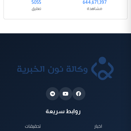
5055
644,671,397
مشاهدة
تعليق
روابط سريعة
اخبار
تحقيقات