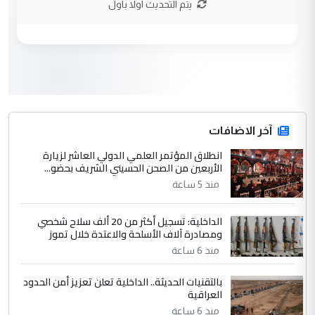
يتم التحديث اولا باول
الحسنية لزرع ...
مكتب السيد احمد الصافي : لا يوجود
الموضوع :
لدينا اي حساب على الفيس بوك وتويتر
3
hadi
التعليق : قرار مستعجل جدا ولامصلحة فيه
آخر الاضافات
للوزاره ولا للمواطن القرار الصائب يكون بعد
الاستماع للمدير ومغرفة ...
انطلاق المؤتمر العلمي الدولي العاشر لزيارة
الأربعين من الصحن الحسيني الشريف بحضو...
وزير الصحة يعفي مدير مستشفى الكرخ
الموضوع :
العام في بغداد
منذ 5 ساعة
الداخلية: تسجيل أكثر من 20 ألف سلاح شخصي
4
سردار
ومصادرة آلاف الأسلحة والاعتدة خلال تموز
التعليق : واحد من عصابة علي ماما يسقط
منذ 6 ساعة
جنسية الرافد الثالث للعراق ومن اصول عريقة
بالتقنيات الحديثة.. الداخلية تعلن تعزيز أمن الحدود
ابا فرات ...
العراقية
الجواهري يرد على صدام حسين سل
الموضوع :
منذ 6 ساعة