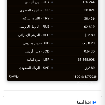
CurrencyRate
اقرأ أيضاً