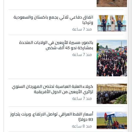
مضجعيك يابن الزنا (نص كامل)
اتفاق دفاعي ثلاثي يجمع باكستان والسعودية
5
سردار
وتركيا
التعليق : واحد من عصابة علي ماما يسقط
منذ 7 ساعة
جنسية الرافد الثالث للعراق ومن اصول عريقة
ابا فرات ...
بالصور: مسيرة للأربعين في الولايات المتحدة
بمشاركة نحو 45 ألف شخص
الجواهري يرد على صدام حسين سل
الموضوع :
منذ 7 ساعة
مضجعيك يابن الزنا (نص كامل)
كربلاء:العتبة العباسية تحتضن المهرجان السنوي
لزائري الأربعين من الدول الأفريقية
منذ 7 ساعة
أسعار النفط العراقي تواصل الارتفاع، وبرنت يتجاوز
83 دولارًا
منذ 8 ساعة