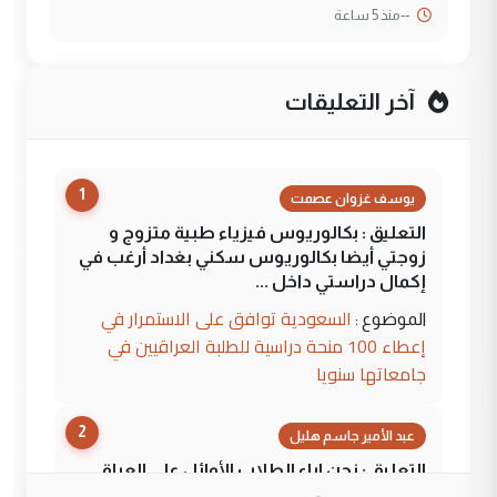
--
منذ 5 ساعة
آخر التعليقات
1
يوسف غزوان عصمت
التعليق : بكالوريوس فيزياء طبية متزوج و
زوجتي أيضا بكالوريوس سكني بغداد أرغب في
إكمال دراستي داخل ...
السعودية توافق على الاستمرار في
الموضوع :
إعطاء 100 منحة دراسية للطلبة العراقيين في
جامعاتها سنويا
2
عبد الأمير جاسم هليل
التعليق : نحن اباء الطلاب الأوائل على العراق
نتشرف بلقاء السيد احمد الصافي في العتبات