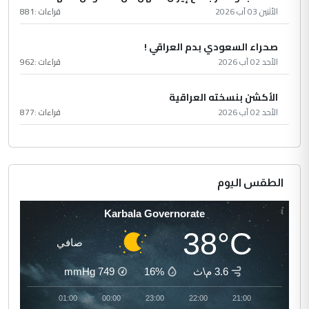
الأثنين 03 آب 2026
قراءات :
881
صحراء السعودي بدم العراقي !
الأحد 02 آب 2026
قراءات :
962
الأكشن بنسخته العراقية
الأحد 02 آب 2026
قراءات :
877
الطقس اليوم
Karbala Governorate
38°C
صافي
3.6 م\ث
16%
749
mmHg
02:00
01:00
00:00
23:00
22:00
21:00