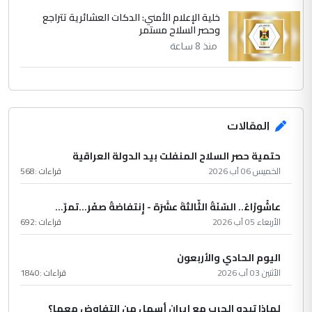
خلية الإعلام الأمني: الدكات العشائرية تتراجع
وحصر السلاح مستمر
منذ 8 ساعة
المقالات
حتمية حصر السلاح المنفلت بيد الدولة العراقية
الخميس 06 آب 2026
قراءات :
568
عاشُورْاءُ.. السّنَةُ الثّالثةَ عشَرَة - إِنتفاضةُ صفَر…تمرّ...
الأربعاء 05 آب 2026
قراءات :
692
اليوم الحادي والأربعون
الأثنين 03 آب 2026
قراءات :
1840
لماذا تبدو الحرب مع إيران أسهل من التفاوض معها؟