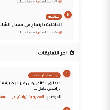
479 مشاهدة
--
منذ 21 ساعة
5
سياسية
الداخلية : ارتفاع في معدل الشائع
475 مشاهدة
--
منذ 21 ساعة
آخر التعليقات
1
يوسف غزوان عصمت
التعليق : بكالوريوس فيزياء طبية م
دراستي داخل ...
السعودية توافق على الاستمرار في إعطاء 100 منحة دراسية للطل
الموضوع :