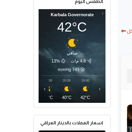
الطقس اليوم
Karbala Governorate
42°C
كل
صافي
4.8 م\ث
13%
mmHg
749
23:00
22:00
21:00
20:00
19:00
‹
›
37°C
38°C
39°C
40°C
42°C
اسعار العملات بالدينار العراقي