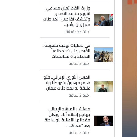
وزارة النفط تعلن مساعي
لتنويع منافذ التصدير
وتكشف تفاصيل المباحثات
مع إيران وأمر...
منذ 55 دقيقة
في عمليات نوعية متفرقة..
القبض على 19 مطلوباً
للقضاء بـ 6 محافظات
منذ 2 ساعة
الحرس الثوري الإيراني: فتح
هرمز مرهونٌ بشروطنا ولا
علاقة له بمحادثات عُمان
منذ 2 ساعة
مستشار للمرشد الإيراني
يهاجم إسلام آباد ويعلن
فقدانها الأهلية للوساطة
بعد "معاهد...
منذ 2 ساعة