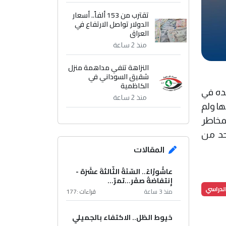
تقترب من 153 ألفاً.. أسعار
الدولار تواصل الارتفاع في
العراق
منذ 2 ساعة
النزاهة تنفي مداهمة منزل
شقيق السوداني في
الكاظمية
ده في
منذ 2 ساعة
د قاومها ولم
لمخاطر
لحد من
المقالات
عاشُورْاءُ.. السّنَةُ الثّالثةَ عشَرَة -
إِنتفاضةُ صفَر…تمرّ...
الدراسي
منذ 3 ساعة
قراءات :
177
خيوط الظل.. الاكتفاء بالجميلي