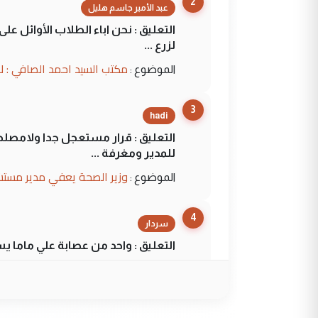
2
عبد الأمير جاسم هليل
التعليق : نحن اباء الطلاب الأوائل ع
لزرع ...
مكتب السيد احمد الصافي : ل
الموضوع :
3
hadi
التعليق : قرار مستعجل جدا ولامصلحة
للمدير ومغرفة ...
وزير الصحة يعفي مدير مستش
الموضوع :
4
سردار
التعليق : واحد من عصابة علي ماما ي
الجواهري يرد على صدام حسي
الموضوع :
5
سردار