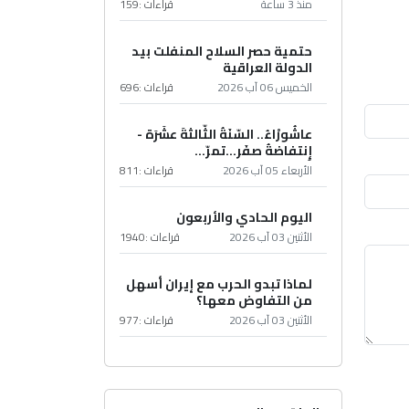
منذ 3 ساعة
قراءات :
159
حتمية حصر السلاح المنفلت بيد
الدولة العراقية
الخميس 06 آب 2026
قراءات :
696
عاشُورْاءُ.. السّنَةُ الثّالثةَ عشَرَة -
إِنتفاضةُ صفَر…تمرّ...
الأربعاء 05 آب 2026
قراءات :
811
اليوم الحادي والأربعون
الأثنين 03 آب 2026
قراءات :
1940
لماذا تبدو الحرب مع إيران أسهل
من التفاوض معها؟
الأثنين 03 آب 2026
قراءات :
977