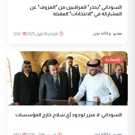
السوداني "يحذر" العراقيين من "العزوف" عن
المشاركة في "الانتخابات" المقبلة
وكالة نون
الثلاثاء 16 ايلول 2025
1262
إقتصادية
السوداني: لا مبرر لوجود أي سلاح خارج المؤسسات
وكالة نون
السبت 09 آب 2025
1457