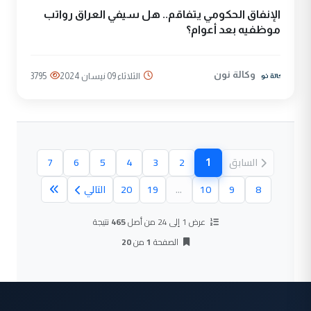
الإنفاق الحكومي يتفاقم.. هل سيفي العراق رواتب
موظفيه بعد أعوام؟
وكالة نون
الثلاثاء 09 نيسان 2024
3795
1
السابق
2
3
4
5
6
7
(الصفحة الحالية)
8
9
10
...
19
20
التالي
عرض 1 إلى 24 من أصل
465
نتيجة
الصفحة
1
من
20