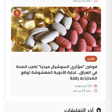
--
منذ 24 ساعة
5
تقارير
فوضى "مؤثري السوشيال ميديا" تضرب الصحة
في العراق.. تجارة الأدوية المغشوشة توقع
الضحايا بلا رقابة
526 مشاهدة
--
منذ 24 ساعة
آخر التعليقات