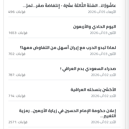
عاشُورْاءُ.. السّنَةُ الثّالثةَ عشَرَة - إِنتفاضةُ صفَر…تمرّ...
الأربعاء 05 آب 2026
قراءات :
496
اليوم الحادي والأربعون
الأثنين 03 آب 2026
قراءات :
1653
لماذا تبدو الحرب مع إيران أسهل من التفاوض معها؟
الأثنين 03 آب 2026
قراءات :
702
صحراء السعودي بدم العراقي !
الأحد 02 آب 2026
قراءات :
787
الأكشن بنسخته العراقية
الأحد 02 آب 2026
قراءات :
714
إعلان حكومة الإمام الحسين في زيارة الأربعين.. رمزية
التغيير...
الأحد 02 آب 2026
قراءات :
2571