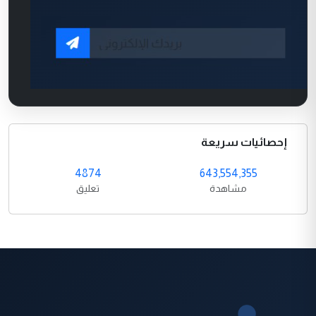
إحصائيات سريعة
4874
643,554,355
مشاهدة
تعليق