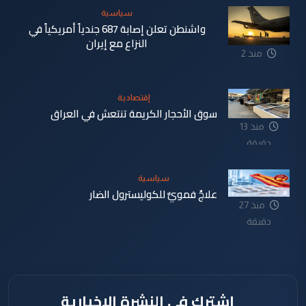
سياسية
واشنطن تعلن إصابة 687 جندياً أمريكياً في
النزاع مع إيران
منذ 2
دقيقة
إقتصادية
سوق الأحجار الكريمة تنتعش في العراق
منذ 13
دقيقة
سياسية
علاجٌ فمويٌّ للكوليسترول الضار
منذ 27
دقيقة
اشترك في النشرة الإخبارية