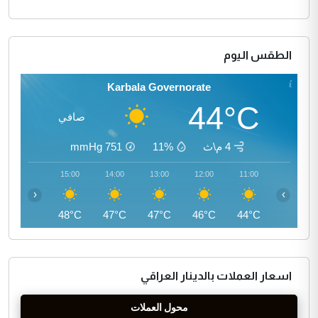
الطقس اليوم
Karbala Governorate
44°C
صافي
4 م\ث
11%
751
mmHg
16:00
15:00
14:00
13:00
12:00
11:00
‹
›
47°C
48°C
47°C
47°C
46°C
44°C
اسعار العملات بالدينار العراقي