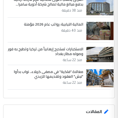
بدفع مبالغ مالية لصالح شركة أدوية سامرا...
حكومة الزيدي ...
منذ 38 دقيقة
نواف سلام في بغداد.. "الفيول" مقابل
الموضوع :
تصدير النفط العراقي
المالية النيابية: رواتب عام 2026 مؤمنة
منذ 40 دقيقة
الاستخبارات تستدرج إرهابياً من تركيا وتطيح به فور
وصوله مطار بغداد
منذ 22 ساعة
مغالاة "فلكية" في مصفى كربلاء.. نواب بدأوا
"نبش" العقود وتقديمها للزيدي
منذ 22 ساعة
المقالات