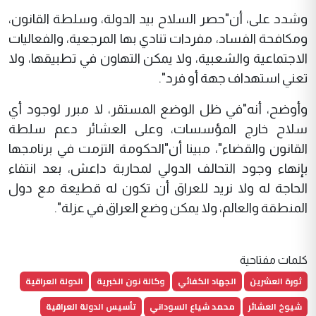
وشدد على، أن"حصر السلاح بيد الدولة، وسلطة القانون،
ومكافحة الفساد، مفردات تنادي بها المرجعية، والفعاليات
الاجتماعية والشعبية، ولا يمكن التهاون في تطبيقها، ولا
تعني استهداف جهة أو فرد".
وأوضح، أنه"في ظل الوضع المستقر، لا مبرر لوجود أي
سلاح خارج المؤسسات، وعلى العشائر دعم سلطة
القانون والقضاء"، مبينا أن"الحكومة التزمت في برنامجها
بإنهاء وجود التحالف الدولي لمحاربة داعش، بعد انتفاء
الحاجة له ولا نريد للعراق أن تكون له قطيعة مع دول
المنطقة والعالم، ولا يمكن وضع العراق في عزلة".
كلمات مفتاحية
ثورة العشرين
الجهاد الكفائي
وكالة نون الخبرية
الدولة العراقية
شيوخ العشائر
محمد شياع السوداني
تأسيس الدولة العراقية