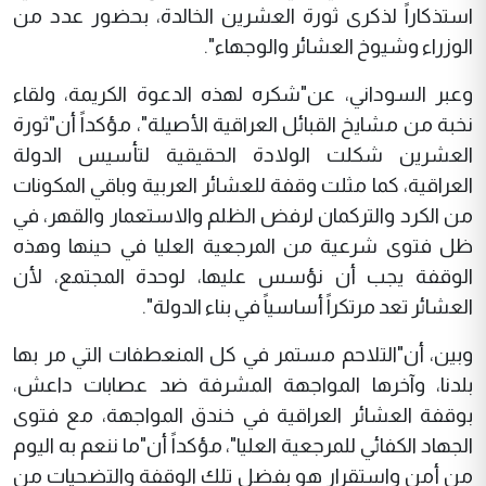
استذكاراً لذكرى ثورة العشرين الخالدة، بحضور عدد من
الوزراء وشيوخ العشائر والوجهاء".
وعبر السوداني، عن"شكره لهذه الدعوة الكريمة، ولقاء
نخبة من مشايخ القبائل العراقية الأصيلة"، مؤكداً أن"ثورة
العشرين شكلت الولادة الحقيقية لتأسيس الدولة
العراقية، كما مثلت وقفة للعشائر العربية وباقي المكونات
من الكرد والتركمان لرفض الظلم والاستعمار والقهر، في
ظل فتوى شرعية من المرجعية العليا في حينها وهذه
الوقفة يجب أن نؤسس عليها، لوحدة المجتمع، لأن
العشائر تعد مرتكراً أساسياً في بناء الدولة".
وبين، أن"التلاحم مستمر في كل المنعطفات التي مر بها
بلدنا، وآخرها المواجهة المشرفة ضد عصابات داعش،
بوقفة العشائر العراقية في خندق المواجهة، مع فتوى
الجهاد الكفائي للمرجعية العليا"، مؤكداً أن"ما ننعم به اليوم
من أمن واستقرار هو بفضل تلك الوقفة والتضحيات من