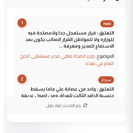
1
hadi
التعليق : قرار مستعجل جدا ولامصلحة فيه
للوزاره ولا للمواطن القرار الصائب يكون بعد
الاستماع للمدير ومغرفة ...
وزير الصحة يعفي مدير مستشفى الكرخ
الموضوع :
العام في بغداد
2
سردار
التعليق : واحد من عصابة علي ماما يسقط
جنسية الرافد الثالث للعراق ومن اصول عريقة
ابا فرات ...
يتم التحديث اولا باول
الجواهري يرد على صدام حسين سل
الموضوع :
مضجعيك يابن الزنا (نص كامل)