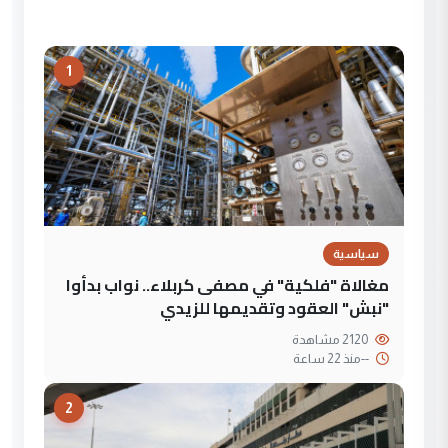
1
سياسية
مغالاة "فلكية" في مصفى كربلاء.. نواب بدأوا
"نبش" العقود وتقديمها للزيدي
2120 مشاهدة
--
منذ 22 ساعة
2