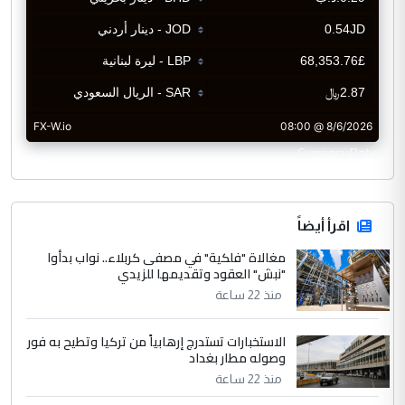
CurrencyRate
اقرأ أيضاً
مغالاة "فلكية" في مصفى كربلاء.. نواب بدأوا
"نبش" العقود وتقديمها للزيدي
منذ 22 ساعة
الاستخبارات تستدرج إرهابياً من تركيا وتطيح به فور
وصوله مطار بغداد
منذ 22 ساعة