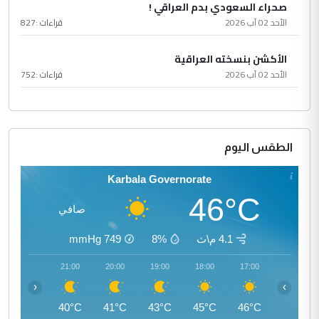
صحراء السعودي بدم العراقي !
الأحد 02 آب 2026
قراءات :
827
الأكشن بنسخته العراقية
الأحد 02 آب 2026
قراءات :
752
الطقس اليوم
Karbala Governorate
46°C
صافي
4.1 م\ث
8%
749
mmHg
22:00
21:00
20:00
19:00
18:00
17:00
‹
›
39°C
40°C
41°C
43°C
45°C
46°C