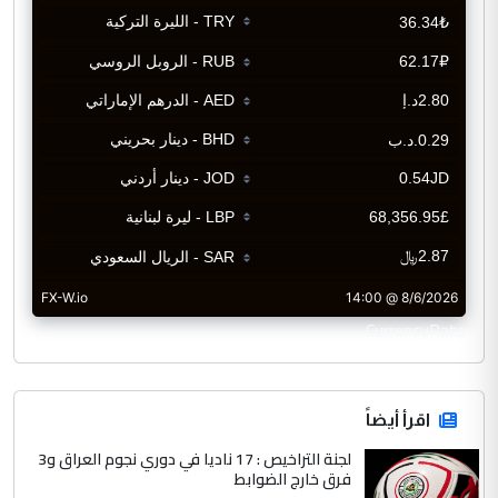
CurrencyRate
اقرأ أيضاً
لجنة التراخيص : 17 ناديا في دوري نجوم العراق و3
فرق خارج الضوابط