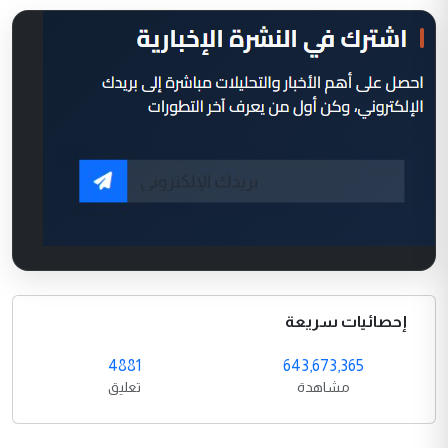
إحصائيات سريعة
4881
643,673,365
مشاهدة
تعليق