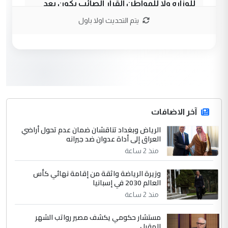
للوزاره ولا للمواطن القرار الصائب يكون بعد
الاستماع للمدير ومغرفة ...
يتم التحديث اولا باول
وزير الصحة يعفي مدير مستشفى الكرخ
الموضوع :
العام في بغداد
3
سردار
التعليق : واحد من عصابة علي ماما يسقط
جنسية الرافد الثالث للعراق ومن اصول عريقة
ابا فرات ...
آخر الاضافات
الجواهري يرد على صدام حسين سل
الرياض وبغداد تناقشان ضمان عدم تحول أراضي
الموضوع :
العراق إلى أداة عدوان ضد جيرانه
مضجعيك يابن الزنا (نص كامل)
منذ 2 ساعة
4
سردار
وزيرة الرياضة واثقة من إقامة نهائي كأس
العالم 2030 في إسبانيا
التعليق : واحد من عصابة علي ماما يسقط
منذ 2 ساعة
جنسية الرافد الثالث للعراق ومن اصول عريقة
ابا فرات ...
مستشار حكومي يكشف مصير رواتب الشهر
الجواهري يرد على صدام حسين سل
الموضوع :
المقبل