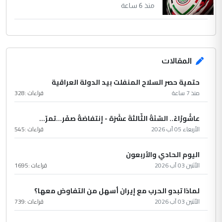
منذ 6 ساعة
المقالات
حتمية حصر السلاح المنفلت بيد الدولة العراقية
منذ 7 ساعة
قراءات :
328
عاشُورْاءُ.. السّنَةُ الثّالثةَ عشَرَة - إِنتفاضةُ صفَر…تمرّ...
الأربعاء 05 آب 2026
قراءات :
545
اليوم الحادي والأربعون
الأثنين 03 آب 2026
قراءات :
1695
لماذا تبدو الحرب مع إيران أسهل من التفاوض معها؟
الأثنين 03 آب 2026
قراءات :
739