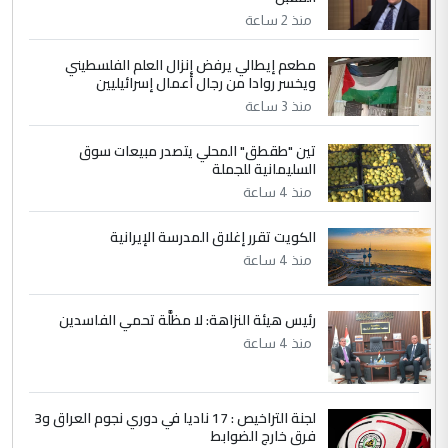
مضجعيك يابن الزنا (نص كامل)
منذ 2 ساعة
مطعم إيطالي يرفض إنزال العلم الفلسطيني
5
حيدر عاشور
ويخسر روادا من رجال أعمال إسرائيليين
التعليق : تحياتي لك استاذ حامدتركان. كلام
منذ 3 ساعة
دقيق ومسؤول؛ فالاستثمار الحقيقي للإنسان
تين "طقطق" المحلي يتصدر مبيعات سوق
وثروات البلد يعتمد على الكفاءة ...
السليمانية للجملة
بين الإهمال واغتصاب الأرض.. بلاد
الموضوع :
منذ 4 ساعة
الرافدين تعاني الجفاف والتصحر!!
الكويت تقرر إغلاق المدرسة الإيرانية
منذ 4 ساعة
رئيس هيئة النزاهة: لا مظلَّة تحمي الفاسدين
منذ 4 ساعة
لجنة التراخيص : 17 ناديا في دوري نجوم العراق و3
فرق خارج الضوابط