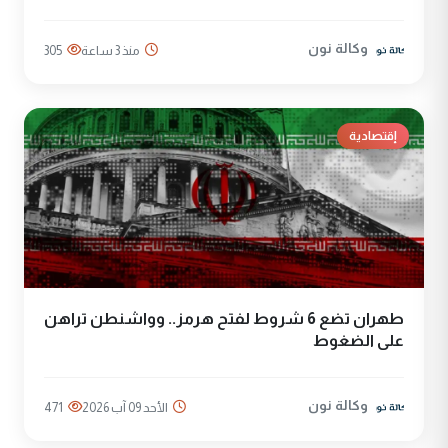
وكالة نون
منذ 3 ساعة
305
إقتصادية
طهران تضع 6 شروط لفتح هرمز.. وواشنطن تراهن
على الضغوط
وكالة نون
الأحد 09 آب 2026
471