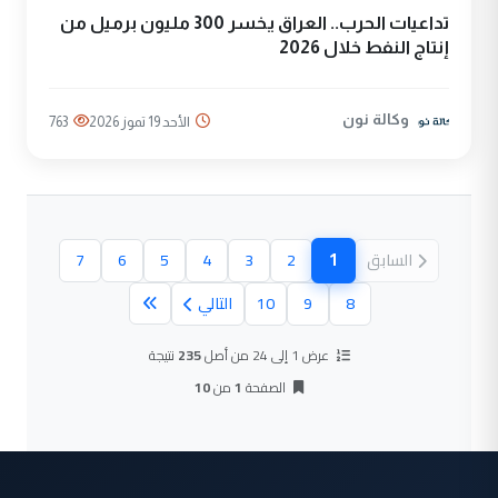
تداعيات الحرب.. العراق يخسر 300 مليون برميل من
إنتاج النفط خلال 2026
وكالة نون
الأحد 19 تموز 2026
763
1
السابق
2
3
4
5
6
7
(الصفحة الحالية)
8
9
10
التالي
عرض 1 إلى 24 من أصل
235
نتيجة
الصفحة
1
من
10