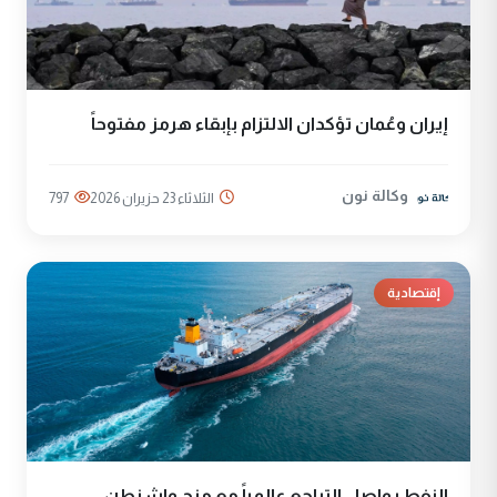
إيران وعُمان تؤكدان الالتزام بإبقاء هرمز مفتوحاً
وكالة نون
الثلاثاء 23 حزيران 2026
797
إقتصادية
النفط يواصل التراجع عالمياً مع منح واشنطن