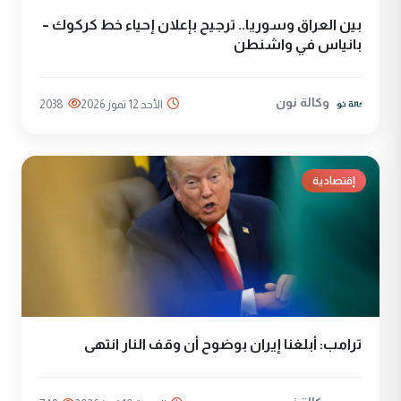
بين العراق وسوريا.. ترجيح بإعلان إحياء خط كركوك –
بانياس في واشنطن
وكالة نون
الأحد 12 تموز 2026
2038
إقتصادية
ترامب: أبلغنا إيران بوضوح أن وقف النار انتهى