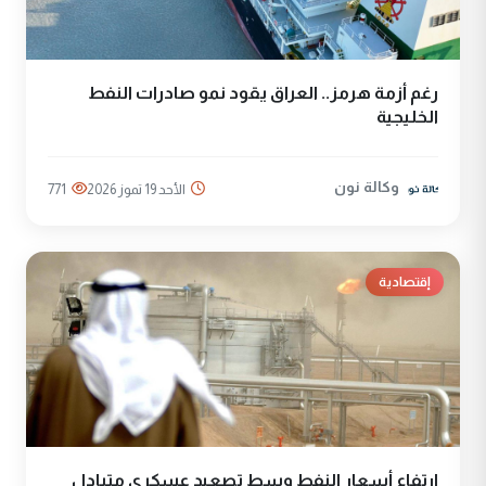
رغم أزمة هرمز.. العراق يقود نمو صادرات النفط
الخليجية
وكالة نون
الأحد 19 تموز 2026
771
إقتصادية
ارتفاع أسعار النفط وسط تصعيد عسكري متبادل