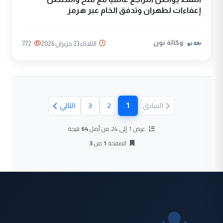
إعفاءات لطهران وتدفق الخام عبر هرمز
وكالة نون
الثلاثاء 23 حزيران 2026
772
1
السابق
2
3
التالي
(الصفحة الحالية)
عرض 1 إلى 24 من أصل
64
نتيجة
الصفحة
1
من
3