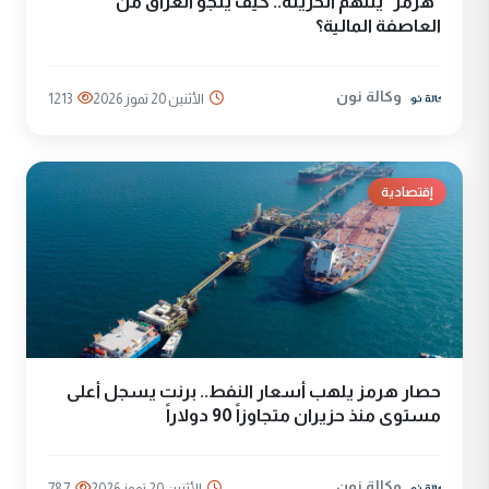
"هرمز" يلتهم الخزينة.. كيف ينجو العراق من
العاصفة المالية؟
وكالة نون
الأثنين 20 تموز 2026
1213
إقتصادية
حصار هرمز يلهب أسعار النفط.. برنت يسجل أعلى
مستوى منذ حزيران متجاوزاً 90 دولاراً
وكالة نون
الأثنين 20 تموز 2026
787