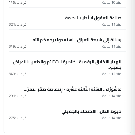
منذ 10 ساعة
قراءات :
445
صناعة العقول لا تُدار بالبصمة
منذ 11 ساعة
قراءات :
321
رسالة إلى شيعة العراق.. استعدوا يرحمكم الله
منذ 11 ساعة
قراءات :
349
انهيار الأخلاق الرقمية.. ظاهرة الشتائم والطعن بالأعراض
بسبب...
منذ 12 ساعة
قراءات :
349
عاشُورْاءُ.. السّنَةُ الثّالثةَ عشَرَة - إِنتفاضةُ صفَر…تمرّ...
منذ 14 ساعة
قراءات :
291
خيوط الظل.. الاكتفاء بالجميلي
منذ 14 ساعة
قراءات :
275