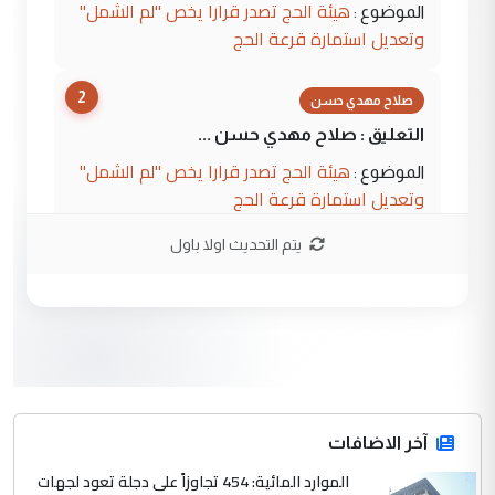
هيئة الحج تصدر قرارا يخص "لم الشمل"
الموضوع :
وتعديل استمارة قرعة الحج
2
صلاح مهدي حسن
التعليق : صلاح مهدي حسن ...
هيئة الحج تصدر قرارا يخص "لم الشمل"
الموضوع :
وتعديل استمارة قرعة الحج
يتم التحديث اولا باول
3
hadi
التعليق : تحيه اخويه حسينيه اي انسان مهما
كان محدود المعرفه بتفاصيل احداث المنطقه
يقول بما لايقبل ...
أردوغان يؤكد ان اتفاقية مكة للدفاع
الموضوع :
المشترك لا تستهدف أية دولة ومفتوحة لانضمام
الدول الشقيقة
آخر الاضافات
الموارد المائية: 454 تجاوزاً على دجلة تعود لجهات
4