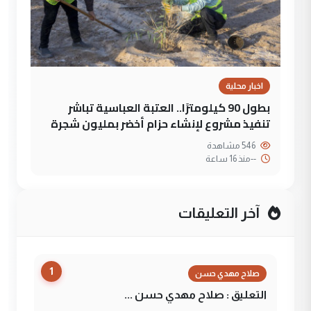
اخبار محلية
بطول 90 كيلومترًا.. العتبة العباسية تباشر
تنفيذ مشروع لإنشاء حزام أخضر بمليون شجرة
546 مشاهدة
--
منذ 16 ساعة
آخر التعليقات
1
صلاح مهدي حسن
التعليق : صلاح مهدي حسن ...