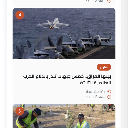
--
منذ 8 ساعة
4
تقارير
بينها العراق.. خمس جبهات تنذر باندلاع الحرب
العالمية الثالثة
616 مشاهدة
--
منذ 15 ساعة
5