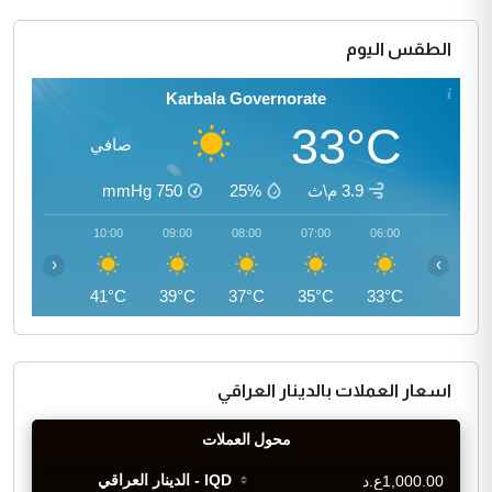
الطقس اليوم
Karbala Governorate
33°C
صافي
3.9 م\ث
25%
750
mmHg
11:00
10:00
09:00
08:00
07:00
06:00
‹
›
43°C
41°C
39°C
37°C
35°C
33°C
اسعار العملات بالدينار العراقي