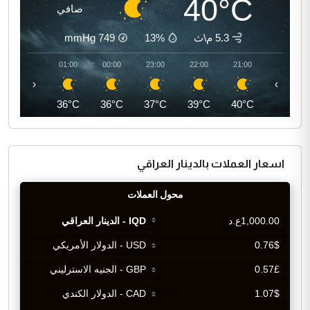
40°C
صافي
5.3 م\ث
13%
749
mmHg
02:00
01:00
00:00
23:00
22:00
21:00
‹
›
35°C
36°C
36°C
37°C
39°C
40°C
اسعار العملات بالدينار العراقي