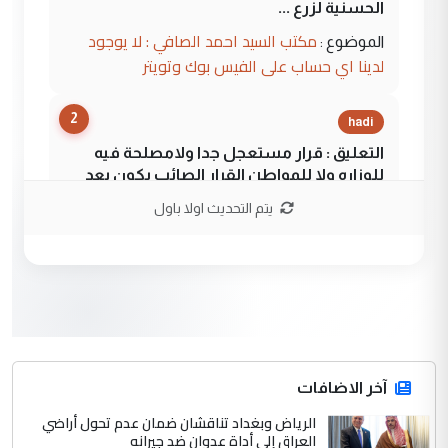
الحسنية لزرع ...
مكتب السيد احمد الصافي : لا يوجود
الموضوع :
لدينا اي حساب على الفيس بوك وتويتر
2
hadi
التعليق : قرار مستعجل جدا ولامصلحة فيه
للوزاره ولا للمواطن القرار الصائب يكون بعد
الاستماع للمدير ومغرفة ...
يتم التحديث اولا باول
وزير الصحة يعفي مدير مستشفى الكرخ
الموضوع :
العام في بغداد
3
سردار
التعليق : واحد من عصابة علي ماما يسقط
جنسية الرافد الثالث للعراق ومن اصول عريقة
ابا فرات ...
آخر الاضافات
الجواهري يرد على صدام حسين سل
الرياض وبغداد تناقشان ضمان عدم تحول أراضي
الموضوع :
العراق إلى أداة عدوان ضد جيرانه
مضجعيك يابن الزنا (نص كامل)