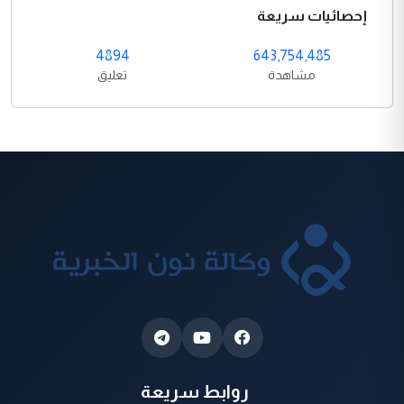
إحصائيات سريعة
4894
643,754,485
مشاهدة
تعليق
روابط سريعة