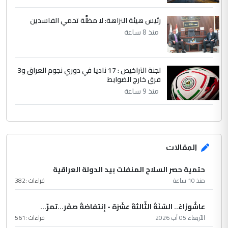
رئيس هيئة النزاهة: لا مظلَّة تحمي الفاسدين
منذ 8 ساعة
لجنة التراخيص : 17 ناديا في دوري نجوم العراق و3
فرق خارج الضوابط
منذ 9 ساعة
المقالات
حتمية حصر السلاح المنفلت بيد الدولة العراقية
منذ 10 ساعة
قراءات :
382
عاشُورْاءُ.. السّنَةُ الثّالثةَ عشَرَة - إِنتفاضةُ صفَر…تمرّ...
الأربعاء 05 آب 2026
قراءات :
561