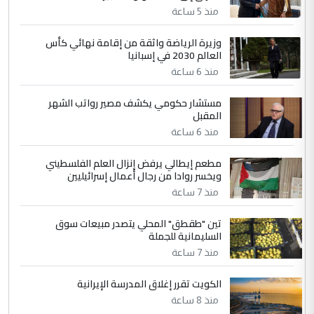
منذ 5 ساعة
4
سردار
وزيرة الرياضة واثقة من إقامة نهائي كأس
العالم 2030 في إسبانيا
التعليق : واحد من عصابة علي ماما يسقط
منذ 6 ساعة
جنسية الرافد الثالث للعراق ومن اصول عريقة
ابا فرات ...
مستشار حكومي يكشف مصير رواتب الشهر
الجواهري يرد على صدام حسين سل
الموضوع :
المقبل
مضجعيك يابن الزنا (نص كامل)
منذ 6 ساعة
مطعم إيطالي يرفض إنزال العلم الفلسطيني
5
حيدر عاشور
ويخسر روادا من رجال أعمال إسرائيليين
التعليق : تحياتي لك استاذ حامدتركان. كلام
منذ 7 ساعة
دقيق ومسؤول؛ فالاستثمار الحقيقي للإنسان
تين "طقطق" المحلي يتصدر مبيعات سوق
وثروات البلد يعتمد على الكفاءة ...
السليمانية للجملة
بين الإهمال واغتصاب الأرض.. بلاد
الموضوع :
منذ 7 ساعة
الرافدين تعاني الجفاف والتصحر!!
الكويت تقرر إغلاق المدرسة الإيرانية
منذ 8 ساعة