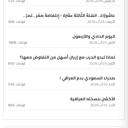
الخميس 06 آب 2026
قراءات :
525
عاشُورْاءُ.. السّنَةُ الثّالثةَ عشَرَة - إِنتفاضةُ صفَر…تمرّ...
الأربعاء 05 آب 2026
قراءات :
658
اليوم الحادي والأربعون
الأثنين 03 آب 2026
قراءات :
1808
لماذا تبدو الحرب مع إيران أسهل من التفاوض معها؟
الأثنين 03 آب 2026
قراءات :
850
صحراء السعودي بدم العراقي !
الأحد 02 آب 2026
قراءات :
936
الأكشن بنسخته العراقية
الأحد 02 آب 2026
قراءات :
849