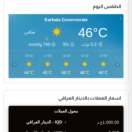
الطقس اليوم
Karbala Governorate
46°C
صافي
5.3 م\ث
9%
749
mmHg
19:00
18:00
17:00
16:00
15:00
14:00
‹
›
42°C
44°C
45°C
46°C
46°C
46°C
اسعار العملات بالدينار العراقي