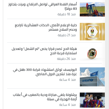
الاستماع للمدير ومغرفة ...
أسعار النفط العراقي تواصل الارتفاع، وبرنت يتجاوز
83 دولارًا
وزير الصحة يعفي مدير مستشفى الكرخ
الموضوع :
العام في بغداد
منذ 18 دقيقة
خلية الإعلام الأمني: الدكات العشائرية تتراجع
4
وحصر السلاح مستمر
سردار
منذ 21 دقيقة
التعليق : واحد من عصابة علي ماما يسقط
جنسية الرافد الثالث للعراق ومن اصول عريقة
ابا فرات ...
هيئة الحج تصدر قرارا يخص "لم الشمل" وتعديل
استمارة قرعة الحج
الجواهري يرد على صدام حسين سل
الموضوع :
منذ 26 دقيقة
مضجعيك يابن الزنا (نص كامل)
اليونيسف توثق استشهاد قرابة 300 طفل في
غزة منذ تشرين الاول الماضي
5
سردار
منذ 4 ساعة
التعليق : واحد من عصابة علي ماما يسقط
جنسية الرافد الثالث للعراق ومن اصول عريقة
ابا فرات ...
برشلونة يلغي مباراة ودية بالمغرب في أعقاب
أزمة الهجرة في سبتة
الجواهري يرد على صدام حسين سل
الموضوع :
منذ 4 ساعة
مضجعيك يابن الزنا (نص كامل)