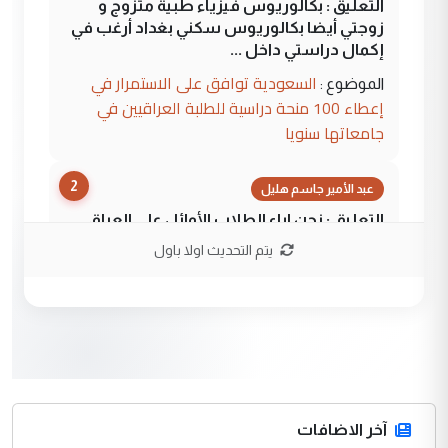
التعليق : بكالوريوس فيزياء طبية متزوج و
زوجتي أيضا بكالوريوس سكني بغداد أرغب في
إكمال دراستي داخل ...
السعودية توافق على الاستمرار في
الموضوع :
إعطاء 100 منحة دراسية للطلبة العراقيين في
جامعاتها سنويا
2
عبد الأمير جاسم هليل
التعليق : نحن اباء الطلاب الأوائل على العراق
نتشرف بلقاء السيد احمد الصافي في العتبات
يتم التحديث اولا باول
الحسنية لزرع ...
مكتب السيد احمد الصافي : لا يوجود
الموضوع :
لدينا اي حساب على الفيس بوك وتويتر
3
hadi
التعليق : قرار مستعجل جدا ولامصلحة فيه
آخر الاضافات
للوزاره ولا للمواطن القرار الصائب يكون بعد