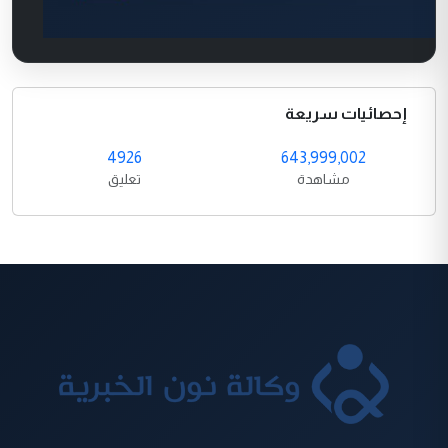
إحصائيات سريعة
4926
643,999,002
مشاهدة
تعليق