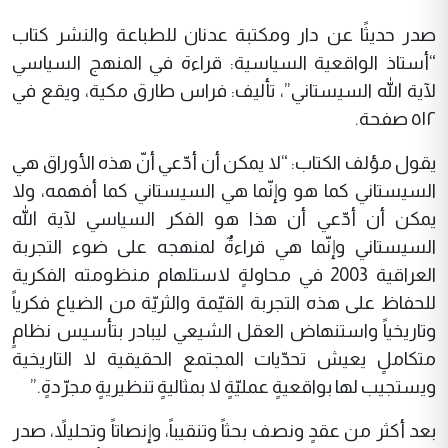
صدر حديثًا عن دار ومكتبة عدنان للطباعة والنشر كتاب
“أستاذ الواقعية السياسية: قراءة في المنهج السياسي
لآية الله السيستاني”، تأليف: فراس طارق مكية، ويقع في
٥١٢ صفحة.
يقول مؤلف الكتاب: “لا يمكن أن أدّعي أنّ هذه الأوراق هي
السيستاني كما هو وإنّما هي السيستاني كما أفهمه، ولا
يمكن أن أدّعي أن هذا هو الفكر السياسي لآية الله
السيستاني وإنّما هي قراءةٌ لمنهجه على ضوء التجربة
العراقية 2003 في محاولةٍ لاستلهام منظومته الفكرية
للحفاظ على هذه التجربة القيّمة والثريّة من الضياع فكرياً
وتاريخياً واستنهاض العقل الشيعي ليبادر بتأسيس نظامٍ
متكاملٍ يعيش تحدّيات المجتمع الحقيقية لا التاريخية
ويستجيب لها بواقعيةٍ عمليّةٍ لا بمثاليةٍ تنظيريةٍ مجرّدةٍ.”
بعد أكثر من عقدٍ ونصف بحثاً وتنقيباً، وإنصاتاً وتحليلاً، صدر