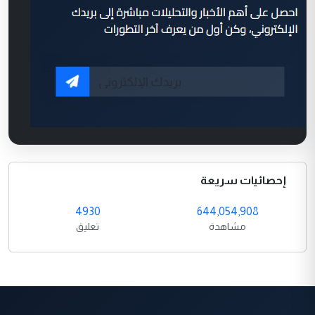
إحصائيات سريعة
4930
644,054,908
مشاهدة
تعليق