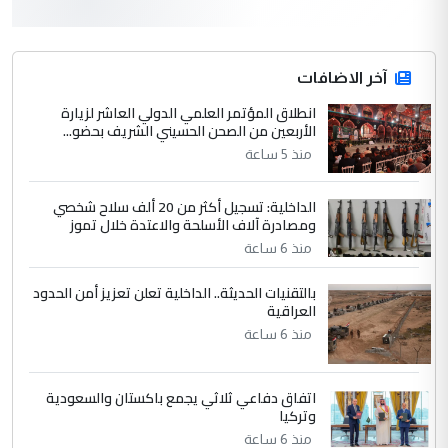
3
hadi
التعليق : قرار مستعجل جدا ولامصلحة فيه
آخر الاضافات
للوزاره ولا للمواطن القرار الصائب يكون بعد
الاستماع للمدير ومغرفة ...
انطلاق المؤتمر العلمي الدولي العاشر لزيارة
الأربعين من الصحن الحسيني الشريف بحضو...
وزير الصحة يعفي مدير مستشفى الكرخ
الموضوع :
العام في بغداد
منذ 5 ساعة
الداخلية: تسجيل أكثر من 20 ألف سلاح شخصي
4
سردار
ومصادرة آلاف الأسلحة والاعتدة خلال تموز
التعليق : واحد من عصابة علي ماما يسقط
منذ 6 ساعة
جنسية الرافد الثالث للعراق ومن اصول عريقة
بالتقنيات الحديثة.. الداخلية تعلن تعزيز أمن الحدود
ابا فرات ...
العراقية
الجواهري يرد على صدام حسين سل
الموضوع :
منذ 6 ساعة
مضجعيك يابن الزنا (نص كامل)
اتفاق دفاعي ثلاثي يجمع باكستان والسعودية
5
سردار
وتركيا
التعليق : واحد من عصابة علي ماما يسقط
منذ 6 ساعة