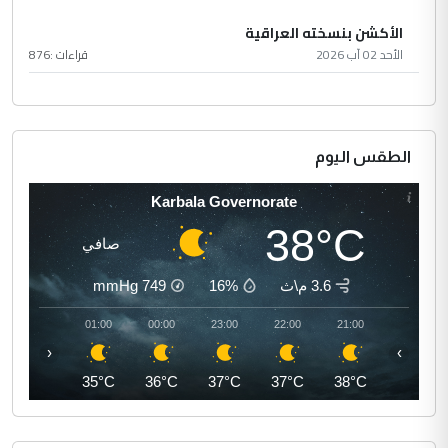
الأكشن بنسخته العراقية
الأحد 02 آب 2026
قراءات :
876
الطقس اليوم
Karbala Governorate
38°C
صافي
3.6 م\ث
16%
749
mmHg
02:00
01:00
00:00
23:00
22:00
21:00
‹
›
34°C
35°C
36°C
37°C
37°C
38°C