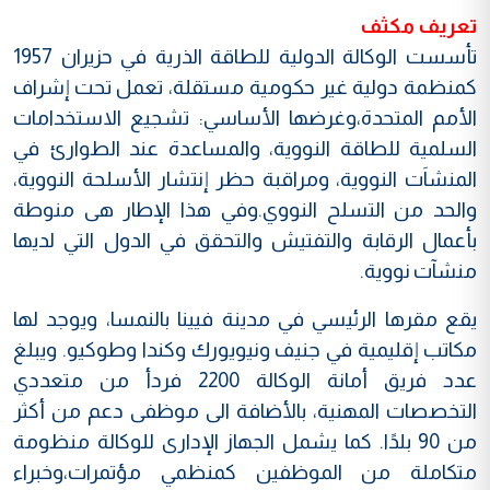
تعريف مكثف
تأسست الوكالة الدولية للطاقة الذرية في حزيران 1957
كمنظمة دولية غير حكومية مستقلة، تعمل تحت إشراف
الأمم المتحدة،وغرضها الأساسي: تشجيع الاستخدامات
السلمية للطاقة النووية، والمساعدة عند الطوارئ في
المنشاَت النووية، ومراقبة حظر إنتشار الأسلحة النووية،
والحد من التسلح النووي.وفي هذا الإطار هى منوطة
بأعمال الرقابة والتفتيش والتحقق في الدول التي لديها
منشآت نووية.
يقع مقرها الرئيسي في مدينة فيينا بالنمسا، ويوجد لها
مكاتب إقليمية في جنيف ونيويورك وكندا وطوكيو. ويبلغ
عدد فريق أمانة الوكالة 2200 فردأ من متعددي
التخصصات المهنية، بالأضافة الى موظفى دعم من أكثر
من 90 بلدًا. كما يشمل الجهاز الإدارى للوكالة منظومة
متكاملة من الموظفين كمنظمي مؤتمرات،وخبراء