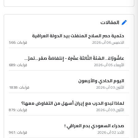
المقالات
حتمية حصر السلاح المنفلت بيد الدولة العراقية
الخميس 06 آب 2026
قراءات :
566
عاشُورْاءُ.. السّنَةُ الثّالثةَ عشَرَة - إِنتفاضةُ صفَر…تمرّ...
الأربعاء 05 آب 2026
قراءات :
689
اليوم الحادي والأربعون
الأثنين 03 آب 2026
قراءات :
1838
لماذا تبدو الحرب مع إيران أسهل من التفاوض معها؟
الأثنين 03 آب 2026
قراءات :
879
صحراء السعودي بدم العراقي !
الأحد 02 آب 2026
قراءات :
961