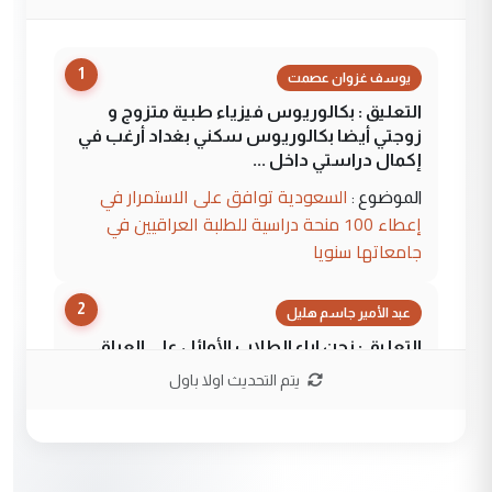
1
يوسف غزوان عصمت
التعليق : بكالوريوس فيزياء طبية متزوج و
زوجتي أيضا بكالوريوس سكني بغداد أرغب في
إكمال دراستي داخل ...
السعودية توافق على الاستمرار في
الموضوع :
إعطاء 100 منحة دراسية للطلبة العراقيين في
جامعاتها سنويا
2
عبد الأمير جاسم هليل
التعليق : نحن اباء الطلاب الأوائل على العراق
نتشرف بلقاء السيد احمد الصافي في العتبات
يتم التحديث اولا باول
الحسنية لزرع ...
مكتب السيد احمد الصافي : لا يوجود
الموضوع :
لدينا اي حساب على الفيس بوك وتويتر