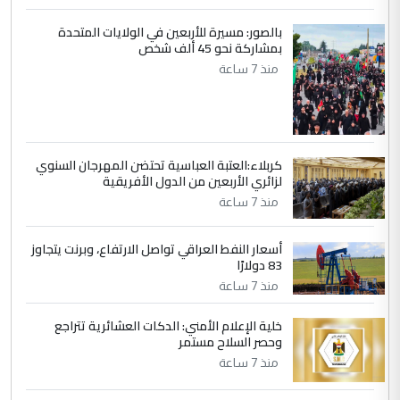
جنسية الرافد الثالث للعراق ومن اصول عريقة
ابا فرات ...
بالصور: مسيرة للأربعين في الولايات المتحدة
بمشاركة نحو 45 ألف شخص
الجواهري يرد على صدام حسين سل
الموضوع :
منذ 7 ساعة
مضجعيك يابن الزنا (نص كامل)
كربلاء:العتبة العباسية تحتضن المهرجان السنوي
لزائري الأربعين من الدول الأفريقية
منذ 7 ساعة
أسعار النفط العراقي تواصل الارتفاع، وبرنت يتجاوز
83 دولارًا
منذ 7 ساعة
خلية الإعلام الأمني: الدكات العشائرية تتراجع
وحصر السلاح مستمر
منذ 7 ساعة