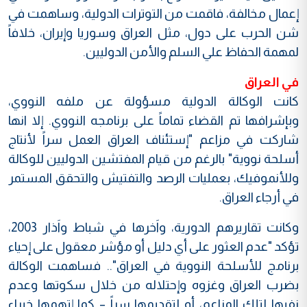
إعمال مخالفة، فاقمت من التوترات الدولية، وساهمت في
شن الحرب على دول، مثل العراق وسوريا وإيران، خلافاً
لمهمة الحفاظ علي السلم والأمن الدوليين.
في العراق
كانت الوكالة الدولية مسؤولة عن ملفه النووي،
وبإشرافها تم القضاء تماماً على برنامجه النووي. إلا انها
شاركت في مزاعم "إستئناف العراق العمل سراً لأنتاج
أسلحة نووية" بالرغم من قيام المفتشين الدوليين للوكالة
وللأنموفيك، بعمليات الرصد والتفتيش والتحقق المستمر
في أرجاء العراق.
وكانت تقاريرهم الدورية، واَخرها في شباط واَذار 2003،
تؤكد "عدم العثور على أي دليل أو مؤشر معقول على إحياء
برنامج للأسلحة النووية في العراق".. فساهمت الوكالة
بضرب العراق وغزوه وإحتلاله من خلال سكوتها وعدم
نفيها لتلك المزاعم، أو لتقديمها سراً – كما إتهمها خبراء